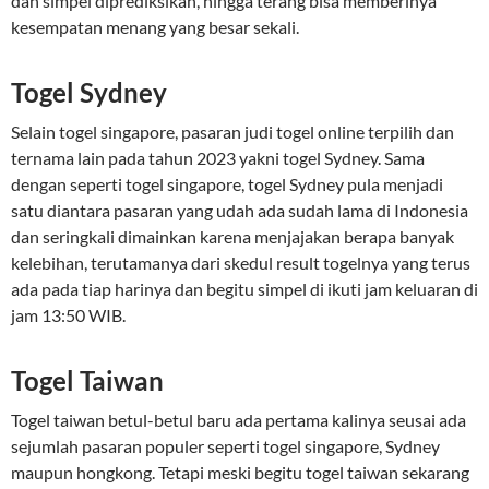
dan simpel diprediksikan, hingga terang bisa memberinya
kesempatan menang yang besar sekali.
Togel Sydney
Selain togel singapore, pasaran judi togel online terpilih dan
ternama lain pada tahun 2023 yakni togel Sydney. Sama
dengan seperti togel singapore, togel Sydney pula menjadi
satu diantara pasaran yang udah ada sudah lama di Indonesia
dan seringkali dimainkan karena menjajakan berapa banyak
kelebihan, terutamanya dari skedul result togelnya yang terus
ada pada tiap harinya dan begitu simpel di ikuti jam keluaran di
jam 13:50 WIB.
Togel Taiwan
Togel taiwan betul-betul baru ada pertama kalinya seusai ada
sejumlah pasaran populer seperti togel singapore, Sydney
maupun hongkong. Tetapi meski begitu togel taiwan sekarang