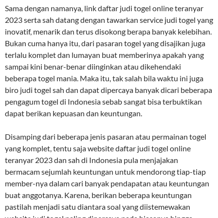
Sama dengan namanya, link daftar judi togel online teranyar
2023 serta sah datang dengan tawarkan service judi togel yang
inovatif, menarik dan terus disokong berapa banyak kelebihan.
Bukan cuma hanya itu, dari pasaran togel yang disajikan juga
terlalu komplet dan lumayan buat memberinya apakah yang
sampai kini benar-benar diinginkan atau dikehendaki
beberapa togel mania. Maka itu, tak salah bila waktu ini juga
biro judi togel sah dan dapat dipercaya banyak dicari beberapa
pengagum togel di Indonesia sebab sangat bisa terbuktikan
dapat berikan kepuasan dan keuntungan.
Disamping dari beberapa jenis pasaran atau permainan togel
yang komplet, tentu saja website daftar judi togel online
teranyar 2023 dan sah di Indonesia pula menjajakan
bermacam sejumlah keuntungan untuk mendorong tiap-tiap
member-nya dalam cari banyak pendapatan atau keuntungan
buat anggotanya. Karena, berikan beberapa keuntungan
pastilah menjadi satu diantara soal yang diistemewakan