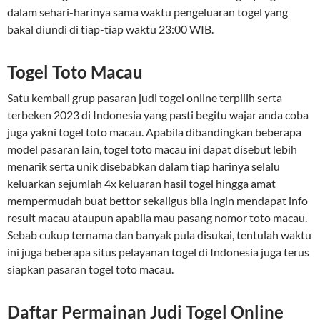
dalam sehari-harinya sama waktu pengeluaran togel yang
bakal diundi di tiap-tiap waktu 23:00 WIB.
Togel Toto Macau
Satu kembali grup pasaran judi togel online terpilih serta
terbeken 2023 di Indonesia yang pasti begitu wajar anda coba
juga yakni togel toto macau. Apabila dibandingkan beberapa
model pasaran lain, togel toto macau ini dapat disebut lebih
menarik serta unik disebabkan dalam tiap harinya selalu
keluarkan sejumlah 4x keluaran hasil togel hingga amat
mempermudah buat bettor sekaligus bila ingin mendapat info
result macau ataupun apabila mau pasang nomor toto macau.
Sebab cukup ternama dan banyak pula disukai, tentulah waktu
ini juga beberapa situs pelayanan togel di Indonesia juga terus
siapkan pasaran togel toto macau.
Daftar Permainan Judi Togel Online