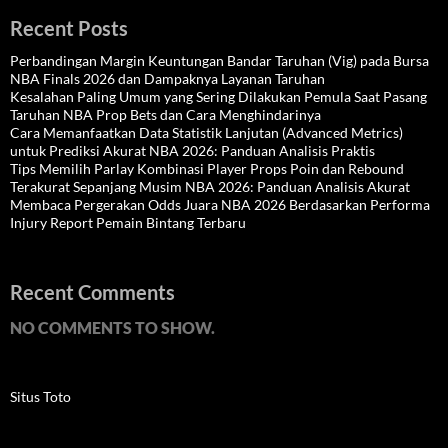
Recent Posts
Perbandingan Margin Keuntungan Bandar Taruhan (Vig) pada Bursa
NBA Finals 2026 dan Dampaknya Layanan Taruhan
Kesalahan Paling Umum yang Sering Dilakukan Pemula Saat Pasang
Taruhan NBA Prop Bets dan Cara Menghindarinya
Cara Memanfaatkan Data Statistik Lanjutan (Advanced Metrics)
untuk Prediksi Akurat NBA 2026: Panduan Analisis Praktis
Tips Memilih Parlay Kombinasi Player Props Poin dan Rebound
Terakurat Sepanjang Musim NBA 2026: Panduan Analisis Akurat
Membaca Pergerakan Odds Juara NBA 2026 Berdasarkan Performa
Injury Report Pemain Bintang Terbaru
Recent Comments
NO COMMENTS TO SHOW.
Situs Toto