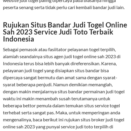
website judi togel paling dipercaya pada biasanya hingga
peserta senang serta tidak perlu cari kembali bandar judi lain.
Rujukan Situs Bandar Judi Togel Online
Sah 2023 Service Judi Toto Terbaik
Indonesia
Sebagai pemasok atau fasiitator pelayanan togel terpilih,
alamiah seandainya situs agen judi togel online sah 2023 di
Indonesia terus bisa lebih banyak direferensikan. Karena,
pelayanan judi togel yang disiapkan situs bandar bisa
dipercaya sangat bermutu dan amat sama dengan syarat-
syarat beberapa penjudi. Namun demikian memanglah,
dengan makin menjalarnya situs bandar permainan judi togel
waktu ini makin menambah susah terutamanya untuk
beberapa bettor pemula dalam temukan situs service togel
terhebat serta sangat pas. Maka, untuk memperingan anda
mengenalinya, baca berikut ini rujukan situs broker judi togel
online sah 2023 yang punyai service judi toto terpilih di