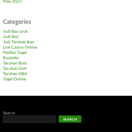
May 2023
Categories
Judi Baccarat
Judi Slot
Judi Tembak Ikan
Live Casino Online
Pediksi Togel
Roulette
Taruhan Bola
Taruhan Golf
Taruhan NBA
Togel Online
Search
SEARCH