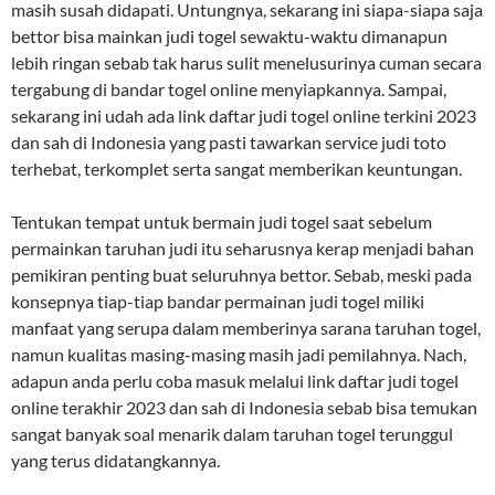
masih susah didapati. Untungnya, sekarang ini siapa-siapa saja
bettor bisa mainkan judi togel sewaktu-waktu dimanapun
lebih ringan sebab tak harus sulit menelusurinya cuman secara
tergabung di bandar togel online menyiapkannya. Sampai,
sekarang ini udah ada link daftar judi togel online terkini 2023
dan sah di Indonesia yang pasti tawarkan service judi toto
terhebat, terkomplet serta sangat memberikan keuntungan.
Tentukan tempat untuk bermain judi togel saat sebelum
permainkan taruhan judi itu seharusnya kerap menjadi bahan
pemikiran penting buat seluruhnya bettor. Sebab, meski pada
konsepnya tiap-tiap bandar permainan judi togel miliki
manfaat yang serupa dalam memberinya sarana taruhan togel,
namun kualitas masing-masing masih jadi pemilahnya. Nach,
adapun anda perlu coba masuk melalui link daftar judi togel
online terakhir 2023 dan sah di Indonesia sebab bisa temukan
sangat banyak soal menarik dalam taruhan togel terunggul
yang terus didatangkannya.