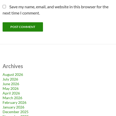
Save my name, email, and website in this browser for the
next time I comment.
Archives
August 2026
July 2026
June 2026
May 2026
April 2026
March 2026
February 2026
January 2026
December 2025