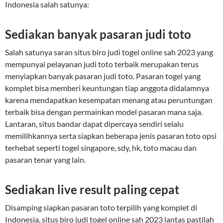
Indonesia salah satunya:
Sediakan banyak pasaran judi toto
Salah satunya saran situs biro judi togel online sah 2023 yang
mempunyai pelayanan judi toto terbaik merupakan terus
menyiapkan banyak pasaran judi toto. Pasaran togel yang
komplet bisa memberi keuntungan tiap anggota didalamnya
karena mendapatkan kesempatan menang atau peruntungan
terbaik bisa dengan permainkan model pasaran mana saja.
Lantaran, situs bandar dapat dipercaya sendiri selalu
memilihkannya serta siapkan beberapa jenis pasaran toto opsi
terhebat seperti togel singapore, sdy, hk, toto macau dan
pasaran tenar yang lain.
Sediakan live result paling cepat
Disamping siapkan pasaran toto terpilih yang komplet di
Indonesia, situs biro judi togel online sah 2023 lantas pastilah