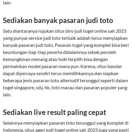
lain:
Sediakan banyak pasaran judi toto
Satu diantaranya rujukan situs biro judi togel online sah 2023
yang punyai service judi toto terbaik adalah terus menyiapkan
banyak pasaran judi toto. Pasaran togel yang komplet bisa beri
keuntungan tiap-tiap peserta didalamnya sebab peroleh
kemungkinan menang atau hoki terpilih bisa dengan
permainkan model pasaran mana pun. Karena, situs bandar
dapat dipercaya sendiri terus memilihkannya dan siapkan
beberapa jenis pasaran toto alternatif terunggul seperti dalam
togel singapore, sdy, hk, toto macau dan pasaran populer yang
lain.
Sediakan live result paling cepat
Selainnya menyiapkan pasaran toto terunggul yang komplet di
Indonesia, situs agen judi togel online sah 2023 juga yang pasti