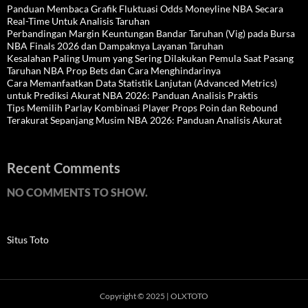
Panduan Membaca Grafik Fluktuasi Odds Moneyline NBA Secara
Real-Time Untuk Analisis Taruhan
Perbandingan Margin Keuntungan Bandar Taruhan (Vig) pada Bursa
NBA Finals 2026 dan Dampaknya Layanan Taruhan
Kesalahan Paling Umum yang Sering Dilakukan Pemula Saat Pasang
Taruhan NBA Prop Bets dan Cara Menghindarinya
Cara Memanfaatkan Data Statistik Lanjutan (Advanced Metrics)
untuk Prediksi Akurat NBA 2026: Panduan Analisis Praktis
Tips Memilih Parlay Kombinasi Player Props Poin dan Rebound
Terakurat Sepanjang Musim NBA 2026: Panduan Analisis Akurat
Recent Comments
NO COMMENTS TO SHOW.
Situs Toto
Copyright © 2025 |
OLXTOTO