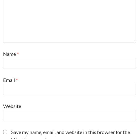
Name
*
Email
*
Website
Save my name, email, and website in this browser for the