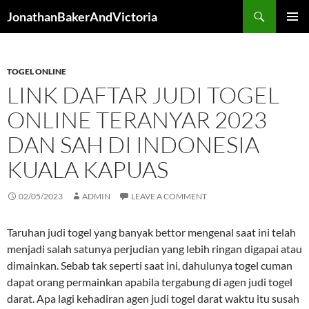
Search
JonathanBakerAndVictoria
SKIP
PRIMAR
TO
MENU
CONTENT
TOGEL ONLINE
LINK DAFTAR JUDI TOGEL
ONLINE TERANYAR 2023
DAN SAH DI INDONESIA
KUALA KAPUAS
02/05/2023
ADMIN
LEAVE A COMMENT
Taruhan judi togel yang banyak bettor mengenal saat ini telah
menjadi salah satunya perjudian yang lebih ringan digapai atau
dimainkan. Sebab tak seperti saat ini, dahulunya togel cuman
dapat orang permainkan apabila tergabung di agen judi togel
darat. Apa lagi kehadiran agen judi togel darat waktu itu susah