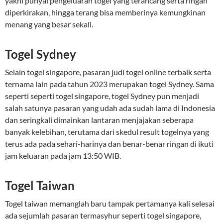
yakni punyai pengeluaran togel yang terancang serta ringan
diperkirakan, hingga terang bisa memberinya kemungkinan
menang yang besar sekali.
Togel Sydney
Selain togel singapore, pasaran judi togel online terbaik serta
ternama lain pada tahun 2023 merupakan togel Sydney. Sama
seperti seperti togel singapore, togel Sydney pun menjadi
salah satunya pasaran yang udah ada sudah lama di Indonesia
dan seringkali dimainkan lantaran menjajakan seberapa
banyak kelebihan, terutama dari skedul result togelnya yang
terus ada pada sehari-harinya dan benar-benar ringan di ikuti
jam keluaran pada jam 13:50 WIB.
Togel Taiwan
Togel taiwan memanglah baru tampak pertamanya kali selesai
ada sejumlah pasaran termasyhur seperti togel singapore,