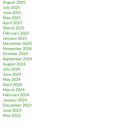
August 2025
July 2025
June 2025
May 2025
April 2025
March 2025
February 2025
January 2025
December 2024
November 2024
October 2024
September 2024
August 2024
July 2024
June 2024
May 2024
April 2024
March 2024
February 2024
January 2024
December 2023
June 2023
May 2023