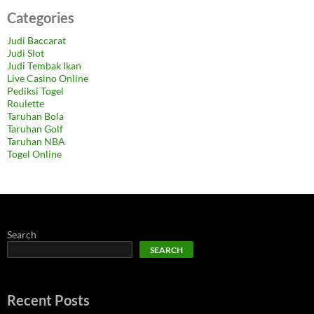
Categories
Judi Baccarat
Judi Slot
Judi Tembak Ikan
Live Casino Online
Pediksi Togel
Roulette
Taruhan Bola
Taruhan Golf
Taruhan NBA
Togel Online
Search
SEARCH
Recent Posts