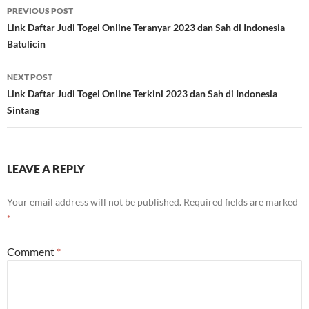
Post
PREVIOUS POST
navigation
Link Daftar Judi Togel Online Teranyar 2023 dan Sah di Indonesia
Batulicin
NEXT POST
Link Daftar Judi Togel Online Terkini 2023 dan Sah di Indonesia
Sintang
LEAVE A REPLY
Your email address will not be published.
Required fields are marked
*
Comment
*