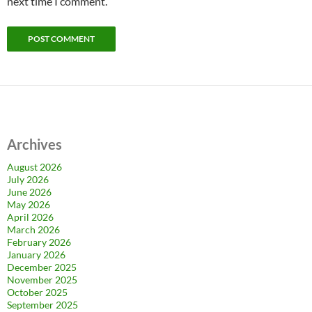
next time I comment.
Archives
August 2026
July 2026
June 2026
May 2026
April 2026
March 2026
February 2026
January 2026
December 2025
November 2025
October 2025
September 2025