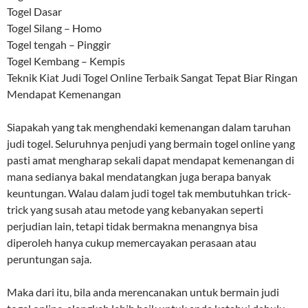
Togel Dasar
Togel Silang – Homo
Togel tengah – Pinggir
Togel Kembang – Kempis
Teknik Kiat Judi Togel Online Terbaik Sangat Tepat Biar Ringan
Mendapat Kemenangan
Siapakah yang tak menghendaki kemenangan dalam taruhan
judi togel. Seluruhnya penjudi yang bermain togel online yang
pasti amat mengharap sekali dapat mendapat kemenangan di
mana sedianya bakal mendatangkan juga berapa banyak
keuntungan. Walau dalam judi togel tak membutuhkan trick-
trick yang susah atau metode yang kebanyakan seperti
perjudian lain, tetapi tidak bermakna menangnya bisa
diperoleh hanya cukup memercayakan perasaan atau
peruntungan saja.
Maka dari itu, bila anda merencanakan untuk bermain judi