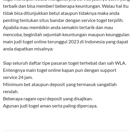
terbaik dan bisa memberi beberapa keuntungan. Walau hal itu
tidak bisa ditunjukkan betul ataupun tidaknya maka anda
penting tentukan situs bandar dengan service togel terpilih.
Apabila mau membikin anda semakin tertarik dan mau
mencoba, beginilah sejumlah keuntungan maupun keunggulan
main judi togel online terunggul 2023 di Indonesia yang dapat
anda dapatkan misalnya:
Siap seluruh daftar tipe pasaran togel terhebat dan sah WLA.
Entengnya main togel online kapan pun dengan support
service 24 jam.
Minimum bet ataupun deposit yang termasuk sangatlah
rendah.
Beberapa ragam opsi deposit yang disajikan.
Agunan judi togel aman serta paling dipercaya.