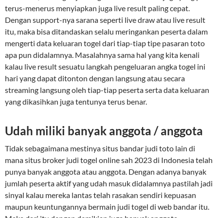
terus-menerus menyiapkan juga live result paling cepat.
Dengan support-nya sarana seperti live draw atau live result
itu, maka bisa ditandaskan selalu meringankan peserta dalam
mengerti data keluaran togel dari tiap-tiap tipe pasaran toto
apa pun didalamnya. Masalahnya sama hal yang kita kenali
kalau live result sesuatu langkah pengeluaran angka togel ini
hari yang dapat ditonton dengan langsung atau secara
streaming langsung oleh tiap-tiap peserta serta data keluaran
yang dikasihkan juga tentunya terus benar.
Udah miliki banyak anggota / anggota
Tidak sebagaimana mestinya situs bandar judi toto lain di
mana situs broker judi togel online sah 2023 di Indonesia telah
punya banyak anggota atau anggota. Dengan adanya banyak
jumlah peserta aktif yang udah masuk didalamnya pastilah jadi
sinyal kalau mereka lantas telah rasakan sendiri kepuasan
maupun keuntungannya bermain judi togel di web bandar itu.