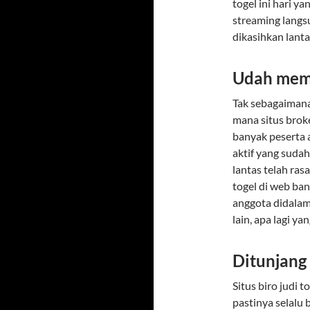
togel ini hari y
streaming langs
dikasihkan lanta
Udah memi
Tak sebagaimana 
mana situs broke
banyak peserta 
aktif yang sudah
lantas telah ra
togel di web ban
anggota didalam
lain, apa lagi y
Ditunjang 
Situs biro judi 
pastinya selalu 