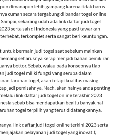
n pun dimanapun lebih gampang karena tidak harus
inya cuman secara tergabung di bandar togel online
ampai, sekarang udah ada link daftar judi togel
2023 serta sah di Indonesia yang pasti tawarkan
o terhebat, terkomplet serta sangat beri keuntungan.
 untuk bermain judi togel saat sebelum mainkan
u memang seharusnya kerap menjadi bahan pemikiran
anya bettor. Sebab, walau pada konsepnya tiap
 judi togel miliki fungsi yang serupa dalam
nan taruhan togel, akan tetapi kualitas masing-
tap jadi pemisahnya. Nach, akan halnya anda penting
elalui link daftar judi togel online terakhir 2023
donesia sebab bisa mendapatkan begitu banyak hal
aruhan togel terpilih yang terus didatangkannya.
nya, link daftar judi togel online terkini 2023 serta
enjajakan pelayanan judi togel yang inovatif,