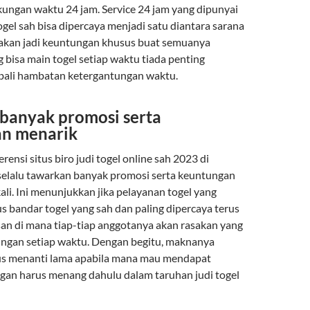
ngan waktu 24 jam. Service 24 jam yang dipunyai
togel sah bisa dipercaya menjadi satu diantara sarana
 akan jadi keuntungan khusus buat semuanya
 bisa main togel setiap waktu tiada penting
ali hambatan ketergantungan waktu.
banyak promosi serta
n menarik
rensi situs biro judi togel online sah 2023 di
 selalu tawarkan banyak promosi serta keuntungan
kali. Ini menunjukkan jika pelayanan togel yang
s bandar togel yang sah dan paling dipercaya terus
n di mana tiap-tiap anggotanya akan rasakan yang
ngan setiap waktu. Dengan begitu, maknanya
us menanti lama apabila mana mau mendapat
an harus menang dahulu dalam taruhan judi togel