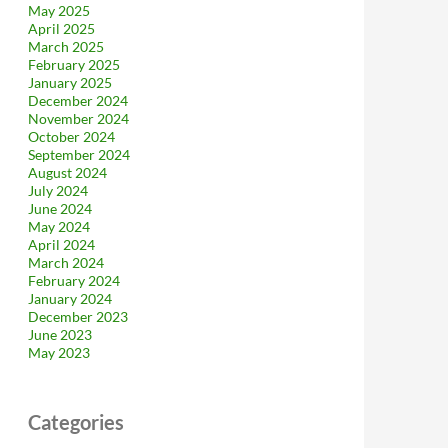
May 2025
April 2025
March 2025
February 2025
January 2025
December 2024
November 2024
October 2024
September 2024
August 2024
July 2024
June 2024
May 2024
April 2024
March 2024
February 2024
January 2024
December 2023
June 2023
May 2023
Categories