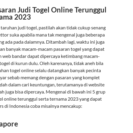
saran Judi Togel Online Terunggul
nama 2023
taruhan judi togel, pastilah akan tidak cukup senang
ttor suka apabila mana tak mengenal juga beberapa
ng ada pada dalamnya. Ditambah lagi, waktu ini juga
ian banyak macam-macam pasaran togel yang dapat
m web bandar dapat dipercaya ketimbang macam-
gel di kurun dulu. Oleh karenanya, tidak aneh bila
uhan togel online selalu datangkan banyak pecinta
nyar sebab memang dengan pasaran yang komplet
ah dalam cari keuntungan, terutamanya di website
sah juga bisa dipercaya. Mengenai di bawah ini 5 grup
el online terunggul serta ternama 2023 yang dapat
rs di Indonesia coba misalnya mencakup:
gapore