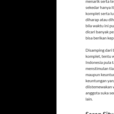
menarik serta te
sekedar hanya it
komplet serta l
diharap atau dih
bila waktu ini p
dicari banyak pe
bisa berikan ke
Disamping dari 
komplet, tentu w
Indonesia pula
menstimulan tia
maupun keuntung
keuntungan yang 
diistemewakan w
anggota suka ser
lain.