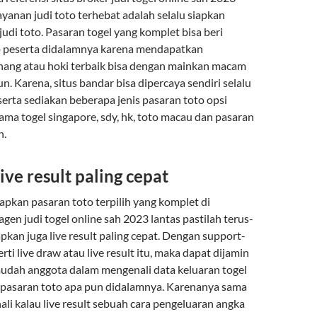
yanan judi toto terhebat adalah selalu siapkan
udi toto. Pasaran togel yang komplet bisa beri
p peserta didalamnya karena mendapatkan
ang atau hoki terbaik bisa dengan mainkan macam
. Karena, situs bandar bisa dipercaya sendiri selalu
erta sediakan beberapa jenis pasaran toto opsi
sama togel singapore, sdy, hk, toto macau dan pasaran
n.
ive result paling cepat
apkan pasaran toto terpilih yang komplet di
 agen judi togel online sah 2023 lantas pastilah terus-
kan juga live result paling cepat. Dengan support-
rti live draw atau live result itu, maka dapat dijamin
dah anggota dalam mengenali data keluaran togel
 pasaran toto apa pun didalamnya. Karenanya sama
nali kalau live result sebuah cara pengeluaran angka