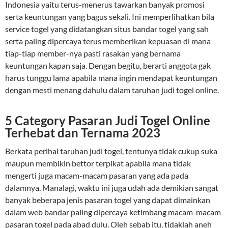
Indonesia yaitu terus-menerus tawarkan banyak promosi
serta keuntungan yang bagus sekali. Ini memperlihatkan bila
service togel yang didatangkan situs bandar togel yang sah
serta paling dipercaya terus memberikan kepuasan di mana
tiap-tiap member-nya pasti rasakan yang bernama
keuntungan kapan saja. Dengan begitu, berarti anggota gak
harus tunggu lama apabila mana ingin mendapat keuntungan
dengan mesti menang dahulu dalam taruhan judi togel online.
5 Category Pasaran Judi Togel Online
Terhebat dan Ternama 2023
Berkata perihal taruhan judi togel, tentunya tidak cukup suka
maupun membikin bettor terpikat apabila mana tidak
mengerti juga macam-macam pasaran yang ada pada
dalamnya. Manalagi, waktu ini juga udah ada demikian sangat
banyak beberapa jenis pasaran togel yang dapat dimainkan
dalam web bandar paling dipercaya ketimbang macam-macam
pasaran togel pada abad dulu. Oleh sebab itu, tidaklah aneh