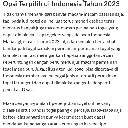
Opsi Terpilih di Indonesia Tahun 2023
Tidak hanya menarik dari banyak macam-macam pasaran saja,
tapi pada judi togel online juga terus menarik sebab terus-
menerus banyak juga macam-macam permainan togel yang
dapat dimainkan tiap togelers yang ada pada Indonesia.
Manalagi, masuk tahun 2023 ini, udah semakin bertambah
bandar judi togel sediakan permainan-permainan togel yang
komplet manfaat meringankan tiap-tiap anggotanya cari
keberuntungan dengan perlu menunjuk macam permainan
togel mana pun. Juga, situs agen judi togel bisa dipercaya di
Indonesia memberikan pelbagai jenis alternatif permainan
togel terunggul dan dapat dimainkan anggota dengan 1
pemakai ID saja.
Maka dengan sejumlah tipe perjudian togel online yang
disajikan situs bandar togel paling dipercaya, siapa-siapa saja
bettor jelas sangatlah punya kesempatan buat dapat
mendapat kemenangan atau keuntungan karena tipe