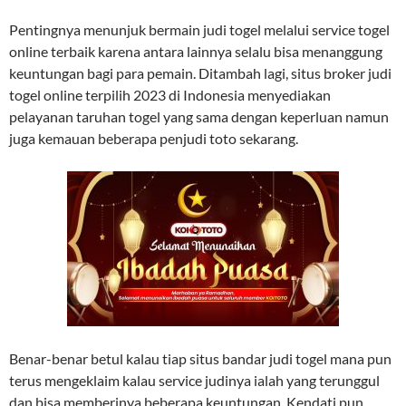
Pentingnya menunjuk bermain judi togel melalui service togel
online terbaik karena antara lainnya selalu bisa menanggung
keuntungan bagi para pemain. Ditambah lagi, situs broker judi
togel online terpilih 2023 di Indonesia menyediakan
pelayanan taruhan togel yang sama dengan keperluan namun
juga kemauan beberapa penjudi toto sekarang.
Benar-benar betul kalau tiap situs bandar judi togel mana pun
terus mengeklaim kalau service judinya ialah yang terunggul
dan bisa memberinya beberapa keuntungan. Kendati pun