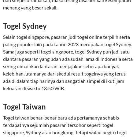
dan simpel diramalkan, maka terang bisa berikan kesempatan
menang yang besar sekali.
Togel Sydney
Selain togel singapore, pasaran judi togel online terpilih serta
paling populer lain pada tahun 2023 merupakan togel Sydney.
Sama juga seperti togel singapore, togel Sydney pun jadi satu
diantara pasaran yang udah ada sudah lama di Indonesia serta
sering dimainkan lantaran menjajakan seberapa banyak
kelebihan, utamanya dari skedul result togelnya yang terus
ada di dalam tiap harinya dan sangatlah simpel di ikuti jam
keluaran di waktu 13:50 WIB.
Togel Taiwan
Togel taiwan benar-benar baru ada pertamanya sehabis
terdapatnya sejumlah pasaran tersohor seperti togel
singapore, Sydney atau hongkong. Tetapi walau begitu togel