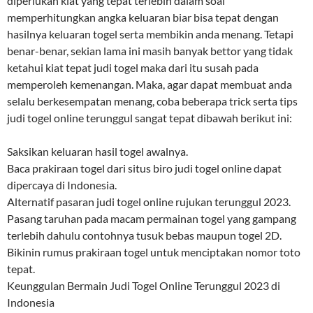
diperlukan kiat yang tepat terlebih dalam soal
memperhitungkan angka keluaran biar bisa tepat dengan
hasilnya keluaran togel serta membikin anda menang. Tetapi
benar-benar, sekian lama ini masih banyak bettor yang tidak
ketahui kiat tepat judi togel maka dari itu susah pada
memperoleh kemenangan. Maka, agar dapat membuat anda
selalu berkesempatan menang, coba beberapa trick serta tips
judi togel online terunggul sangat tepat dibawah berikut ini:
Saksikan keluaran hasil togel awalnya.
Baca prakiraan togel dari situs biro judi togel online dapat
dipercaya di Indonesia.
Alternatif pasaran judi togel online rujukan terunggul 2023.
Pasang taruhan pada macam permainan togel yang gampang
terlebih dahulu contohnya tusuk bebas maupun togel 2D.
Bikinin rumus prakiraan togel untuk menciptakan nomor toto
tepat.
Keunggulan Bermain Judi Togel Online Terunggul 2023 di
Indonesia