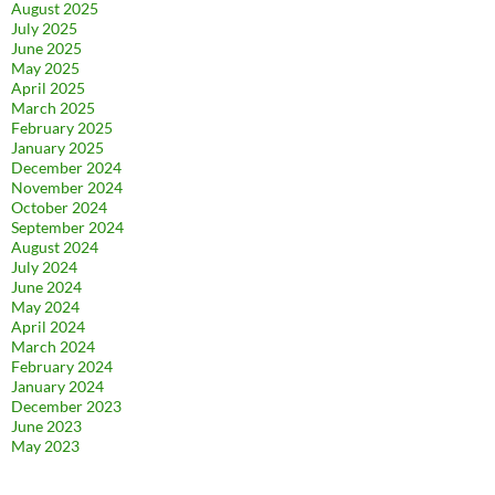
August 2025
July 2025
June 2025
May 2025
April 2025
March 2025
February 2025
January 2025
December 2024
November 2024
October 2024
September 2024
August 2024
July 2024
June 2024
May 2024
April 2024
March 2024
February 2024
January 2024
December 2023
June 2023
May 2023