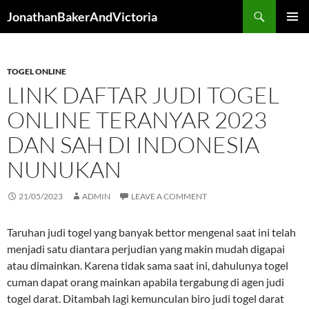
Search
JonathanBakerAndVictoria
SKIP
PRIMAR
TO
MENU
CONTENT
TOGEL ONLINE
LINK DAFTAR JUDI TOGEL
ONLINE TERANYAR 2023
DAN SAH DI INDONESIA
NUNUKAN
21/05/2023
ADMIN
LEAVE A COMMENT
Taruhan judi togel yang banyak bettor mengenal saat ini telah
menjadi satu diantara perjudian yang makin mudah digapai
atau dimainkan. Karena tidak sama saat ini, dahulunya togel
cuman dapat orang mainkan apabila tergabung di agen judi
togel darat. Ditambah lagi kemunculan biro judi togel darat