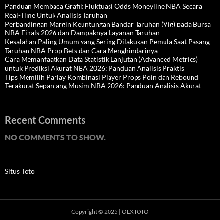
Panduan Membaca Grafik Fluktuasi Odds Moneyline NBA Secara
Real-Time Untuk Analisis Taruhan
Perbandingan Margin Keuntungan Bandar Taruhan (Vig) pada Bursa
NBA Finals 2026 dan Dampaknya Layanan Taruhan
Kesalahan Paling Umum yang Sering Dilakukan Pemula Saat Pasang
Taruhan NBA Prop Bets dan Cara Menghindarinya
Cara Memanfaatkan Data Statistik Lanjutan (Advanced Metrics)
untuk Prediksi Akurat NBA 2026: Panduan Analisis Praktis
Tips Memilih Parlay Kombinasi Player Props Poin dan Rebound
Terakurat Sepanjang Musim NBA 2026: Panduan Analisis Akurat
Recent Comments
NO COMMENTS TO SHOW.
Situs Toto
Copyright © 2025 |
OLXTOTO