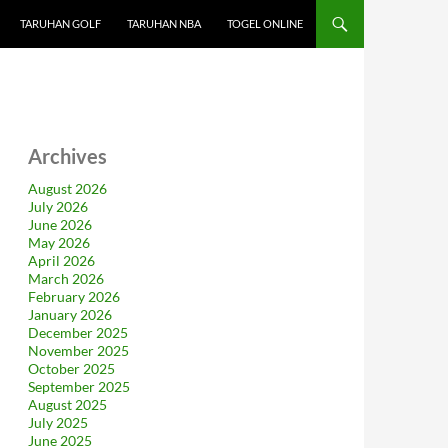
TARUHAN GOLF
TARUHAN NBA
TOGEL ONLINE
Archives
August 2026
July 2026
June 2026
May 2026
April 2026
March 2026
February 2026
January 2026
December 2025
November 2025
October 2025
September 2025
August 2025
July 2025
June 2025