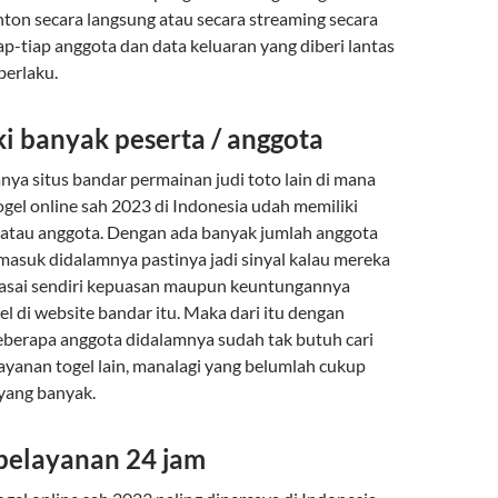
nton secara langsung atau secara streaming secara
ap-tiap anggota dan data keluaran yang diberi lantas
berlaku.
ki banyak peserta / anggota
anya situs bandar permainan judi toto lain di mana
togel online sah 2023 di Indonesia udah memiliki
atau anggota. Dengan ada banyak jumlah anggota
 masuk didalamnya pastinya jadi sinyal kalau mereka
rasai sendiri kepuasan maupun keuntungannya
el di website bandar itu. Maka dari itu dengan
eberapa anggota didalamnya sudah tak butuh cari
ayanan togel lain, manalagi yang belumlah cukup
yang banyak.
pelayanan 24 jam