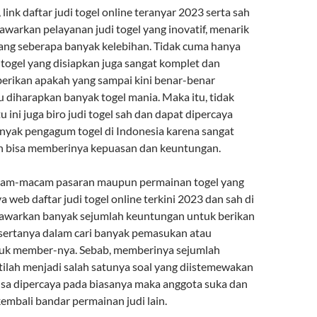
link daftar judi togel online teranyar 2023 serta sah
awarkan pelayanan judi togel yang inovatif, menarik
jang seberapa banyak kelebihan. Tidak cuma hanya
n togel yang disiapkan juga sangat komplet dan
erikan apakah yang sampai kini benar-benar
u diharapkan banyak togel mania. Maka itu, tidak
u ini juga biro judi togel sah dan dapat dipercaya
anyak pengagum togel di Indonesia karena sangat
n bisa memberinya kepuasan dan keuntungan.
acam-macam pasaran maupun permainan togel yang
a web daftar judi togel online terkini 2023 dan sah di
tawarkan banyak sejumlah keuntungan untuk berikan
esertanya dalam cari banyak pemasukan atau
uk member-nya. Sebab, memberinya sejumlah
ilah menjadi salah satunya soal yang diistemewakan
bisa dipercaya pada biasanya maka anggota suka dan
 kembali bandar permainan judi lain.