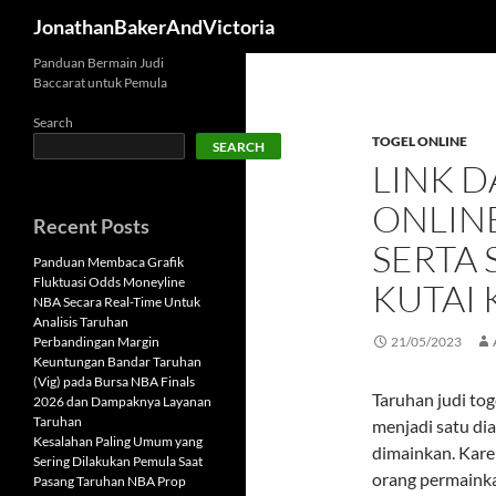
Search
JonathanBakerAndVictoria
Panduan Bermain Judi
Baccarat untuk Pemula
Search
TOGEL ONLINE
SEARCH
LINK D
ONLIN
Recent Posts
SERTA 
Panduan Membaca Grafik
Fluktuasi Odds Moneyline
KUTAI
NBA Secara Real-Time Untuk
Analisis Taruhan
Perbandingan Margin
21/05/2023
Keuntungan Bandar Taruhan
(Vig) pada Bursa NBA Finals
Taruhan judi tog
2026 dan Dampaknya Layanan
Taruhan
menjadi satu di
Kesalahan Paling Umum yang
dimainkan. Karen
Sering Dilakukan Pemula Saat
orang permainkan
Pasang Taruhan NBA Prop