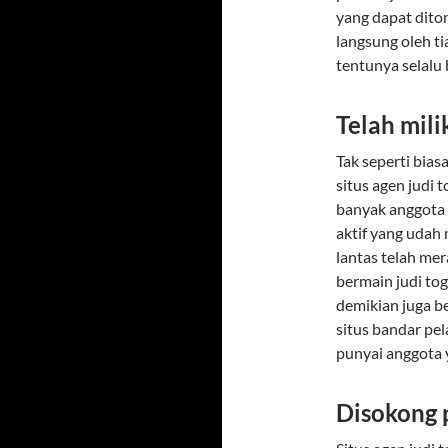
yang dapat dito
langsung oleh ti
tentunya selalu 
Telah mili
Tak seperti bias
situs agen judi 
banyak anggota 
aktif yang udah
lantas telah me
bermain judi tog
demikian juga b
situs bandar pel
punyai anggota 
Disokong 