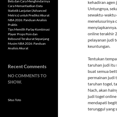
Bets dan Cara Menghindarinya
kehadiran agen j
Cara Memanfaatkan Data
Untungnya, sekar
Statistik Lanjutan (Advanced
sewaktu-waktu d
Metrics) untuk Prediksi Akurat
NBA 2026: Panduan Analisis
menelusurinya c
Praktis
menyiapkannya. S
Tips Memilih Parlay Kombinasi
online terakhir 
Player Props Poin dan
Rebound Terakurat Sepanjang
pelayanan judi 
Musim NBA 2026: Panduan
keuntungan.
Analisis Akurat
Tentukan tempat
taruhan judi it
Recent Comments
buat semua betto
NO COMMENTS TO
permainan judi t
SHOW.
taruhan togel, t
Nach, akan halny
judi togel online
Situs Toto
mendapati begit
terunggul yang 