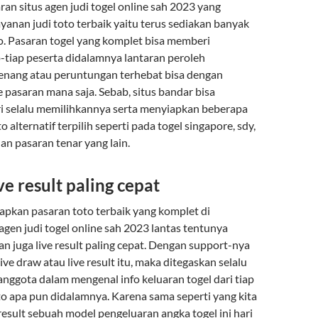
ran situs agen judi togel online sah 2023 yang
anan judi toto terbaik yaitu terus sediakan banyak
to. Pasaran togel yang komplet bisa memberi
-tiap peserta didalamnya lantaran peroleh
nang atau peruntungan terhebat bisa dengan
 pasaran mana saja. Sebab, situs bandar bisa
ri selalu memilihkannya serta menyiapkan beberapa
o alternatif terpilih seperti pada togel singapore, sdy,
an pasaran tenar yang lain.
ve result paling cepat
apkan pasaran toto terbaik yang komplet di
 agen judi togel online sah 2023 lantas tentunya
n juga live result paling cepat. Dengan support-nya
ive draw atau live result itu, maka ditegaskan selalu
gota dalam mengenal info keluaran togel dari tiap
to apa pun didalamnya. Karena sama seperti yang kita
 result sebuah model pengeluaran angka togel ini hari