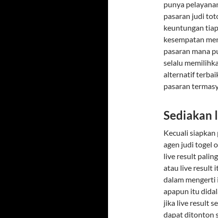
punya pelayanan
pasaran judi to
keuntungan tiap
kesempatan mena
pasaran mana pun
selalu memilihk
alternatif terbai
pasaran termasy
Sediakan l
Kecuali siapkan 
agen judi togel 
live result pali
atau live result
dalam mengerti i
apapun itu dida
jika live result
dapat ditonton 