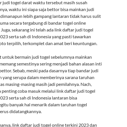
 judi togel darat waktu tersebut masih susah
ya, waktu ini siapa saja bettor bisa mainkan judi
 dimanapun lebih gampang lantaran tidak harus sulit
uma secara tergabung di bandar togel online
uga, sekarang ini telah ada link daftar judi togel
2023 serta sah di Indonesia yang pasti tawarkan
oto terpilih, terkomplet dan amat beri keuntungan.
 untuk bermain judi togel sebelumnya mainkan
u memang semestinya sering menjadi bahan alasan inti
ettor. Sebab, meski pada dasarnya tiap bandar judi
ran yang serupa dalam memberinya sarana taruhan
itas masing-masing masih jadi pemilahnya. Nach,
 penting coba masuk melalui link daftar judi togel
2023 serta sah di Indonesia lantaran bisa
itu banyak hal menarik dalam taruhan togel
terus didatangkannya.
nya, link daftar judi togel online terkini 2023 dan