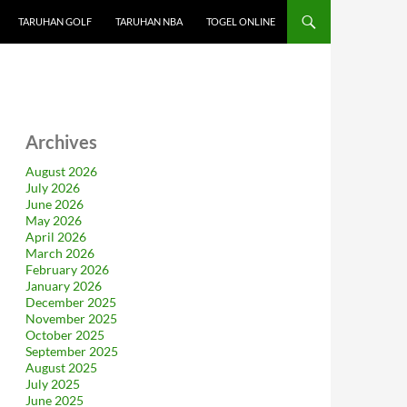
TARUHAN GOLF
TARUHAN NBA
TOGEL ONLINE
Archives
August 2026
July 2026
June 2026
May 2026
April 2026
March 2026
February 2026
January 2026
December 2025
November 2025
October 2025
September 2025
August 2025
July 2025
June 2025