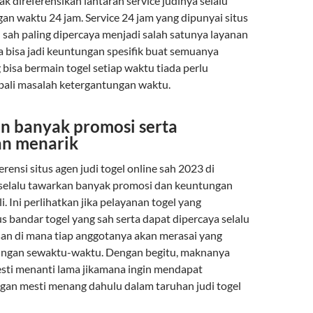
yak direferensikan lantaran service judinya selalu
n waktu 24 jam. Service 24 jam yang dipunyai situs
l sah paling dipercaya menjadi salah satunya layanan
a bisa jadi keuntungan spesifik buat semuanya
bisa bermain togel setiap waktu tiada perlu
ali masalah ketergantungan waktu.
n banyak promosi serta
n menarik
erensi situs agen judi togel online sah 2023 di
 selalu tawarkan banyak promosi dan keuntungan
i. Ini perlihatkan jika pelayanan togel yang
s bandar togel yang sah serta dapat dipercaya selalu
n di mana tiap anggotanya akan merasai yang
ngan sewaktu-waktu. Dengan begitu, maknanya
esti menanti lama jikamana ingin mendapat
an mesti menang dahulu dalam taruhan judi togel