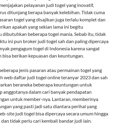
enjajakan pelayanan judi togel yang inovatif,
erus ditunjang berapa banyak kelebihan. Tidak cuma
pasaran togel yang disajikan juga terlalu komplet dan
rikan apakah yang sekian lama ini begitu
u dibutuhkan beberapa togel mania. Sebab itu, tidak
ktu ini pun broker judi togel sah dan paling dipercaya
anyak pengagum togel di Indonesia karena sangat
n bisa berikan kepuasan dan keuntungan.
beberapa jenis pasaran atau permainan togel yang
h web daftar judi togel online teranyar 2023 dan sah
warkan beraneka beberapa keuntungan untuk
p anggotanya dalam cari banyak pendapatan
gan untuk member-nya. Lantaran, memberinya
gan yang pasti jadi satu diantara perihal yang
b-site judi togel bisa dipercaya secara umum hingga
dan tidak perlu cari kembali bandar judi lain.