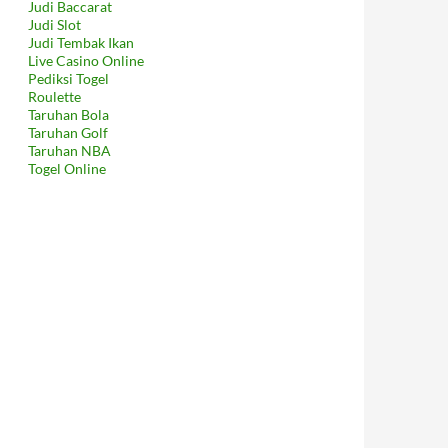
Judi Baccarat
Judi Slot
Judi Tembak Ikan
Live Casino Online
Pediksi Togel
Roulette
Taruhan Bola
Taruhan Golf
Taruhan NBA
Togel Online