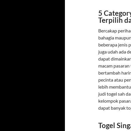
5 Category
Terpilih 
Bercakap perihal
bahagia maupun b
beberapa jenis 
juga udah ada d
dapat dimainkan
macam pasaran to
bertambah harin
pecinta atau pe
lebih membantu 
judi togel sah d
kelompok pasaran
dapat banyak to
Togel Sin