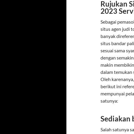
Rujukan Si
2023 Servi
Sebagai pemasok 
situs agen judi 
banyak direferen
situs bandar pal
sesuai sama sya
dengan semakin t
makin membikin
dalam temukan si
Oleh karenanya,
berikut ini refer
mempunyai pelay
satunya:
Sediakan 
Salah satunya sa