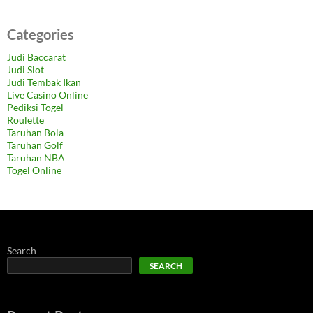
Categories
Judi Baccarat
Judi Slot
Judi Tembak Ikan
Live Casino Online
Pediksi Togel
Roulette
Taruhan Bola
Taruhan Golf
Taruhan NBA
Togel Online
Search
SEARCH