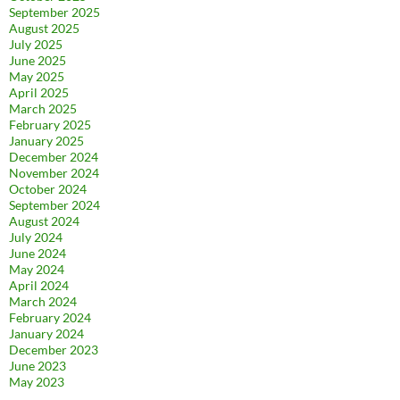
September 2025
August 2025
July 2025
June 2025
May 2025
April 2025
March 2025
February 2025
January 2025
December 2024
November 2024
October 2024
September 2024
August 2024
July 2024
June 2024
May 2024
April 2024
March 2024
February 2024
January 2024
December 2023
June 2023
May 2023