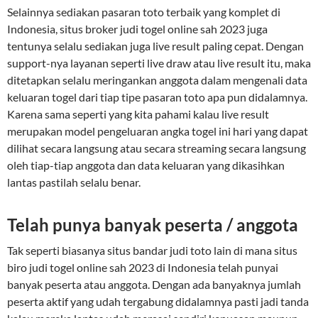
Selainnya sediakan pasaran toto terbaik yang komplet di
Indonesia, situs broker judi togel online sah 2023 juga
tentunya selalu sediakan juga live result paling cepat. Dengan
support-nya layanan seperti live draw atau live result itu, maka
ditetapkan selalu meringankan anggota dalam mengenali data
keluaran togel dari tiap tipe pasaran toto apa pun didalamnya.
Karena sama seperti yang kita pahami kalau live result
merupakan model pengeluaran angka togel ini hari yang dapat
dilihat secara langsung atau secara streaming secara langsung
oleh tiap-tiap anggota dan data keluaran yang dikasihkan
lantas pastilah selalu benar.
Telah punya banyak peserta / anggota
Tak seperti biasanya situs bandar judi toto lain di mana situs
biro judi togel online sah 2023 di Indonesia telah punyai
banyak peserta atau anggota. Dengan ada banyaknya jumlah
peserta aktif yang udah tergabung didalamnya pasti jadi tanda