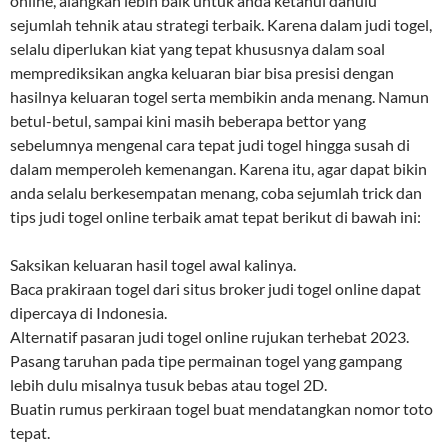
online, alangkah lebih baik untuk anda ketahui dahulu
sejumlah tehnik atau strategi terbaik. Karena dalam judi togel,
selalu diperlukan kiat yang tepat khususnya dalam soal
memprediksikan angka keluaran biar bisa presisi dengan
hasilnya keluaran togel serta membikin anda menang. Namun
betul-betul, sampai kini masih beberapa bettor yang
sebelumnya mengenal cara tepat judi togel hingga susah di
dalam memperoleh kemenangan. Karena itu, agar dapat bikin
anda selalu berkesempatan menang, coba sejumlah trick dan
tips judi togel online terbaik amat tepat berikut di bawah ini:
Saksikan keluaran hasil togel awal kalinya.
Baca prakiraan togel dari situs broker judi togel online dapat
dipercaya di Indonesia.
Alternatif pasaran judi togel online rujukan terhebat 2023.
Pasang taruhan pada tipe permainan togel yang gampang
lebih dulu misalnya tusuk bebas atau togel 2D.
Buatin rumus perkiraan togel buat mendatangkan nomor toto
tepat.