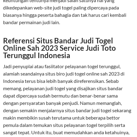
keuntungan tentunya menjadi salah satunya hal yang
dikedepankan web-site judi togel paling dipercaya pada
biasanya hingga peserta bahagia dan tak harus cari kembali
bandar permainan judi lain.
Referensi Situs Bandar Judi Togel
Online Sah 2023 Service Judi Toto
Terunggul Indonesia
Jadi penyuplai atau fasiitator pelayanan togel terunggul,
alamiah seandainya situs biro judi togel online sah 2023 di
Indonesia terus bisa lebih banyak direferensikan. Sebab
memang, pelayanan judi togel yang disajikan situs bandar
dapat dipercaya sudah bermutu dan benar-benar sama
dengan persyaratan banyak penjudi. Namun memanglah,
dengan semakin menjalarnya situs bandar judi togel sekarang
makin membikin susah terutama untuk beberapa bettor
pemula dalam temukan situs pelayanan togel terpilih serta
sangat tepat. Untuk itu, buat memudahkan anda ketahuinya,