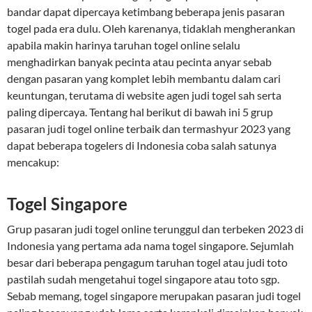
bandar dapat dipercaya ketimbang beberapa jenis pasaran
togel pada era dulu. Oleh karenanya, tidaklah mengherankan
apabila makin harinya taruhan togel online selalu
menghadirkan banyak pecinta atau pecinta anyar sebab
dengan pasaran yang komplet lebih membantu dalam cari
keuntungan, terutama di website agen judi togel sah serta
paling dipercaya. Tentang hal berikut di bawah ini 5 grup
pasaran judi togel online terbaik dan termashyur 2023 yang
dapat beberapa togelers di Indonesia coba salah satunya
mencakup:
Togel Singapore
Grup pasaran judi togel online terunggul dan terbeken 2023 di
Indonesia yang pertama ada nama togel singapore. Sejumlah
besar dari beberapa pengagum taruhan togel atau judi toto
pastilah sudah mengetahui togel singapore atau toto sgp.
Sebab memang, togel singapore merupakan pasaran judi togel