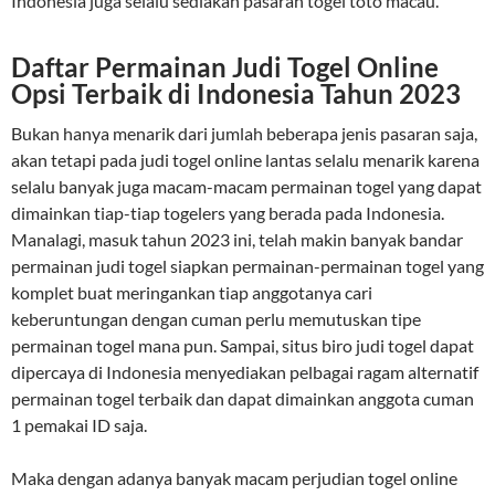
Indonesia juga selalu sediakan pasaran togel toto macau.
Daftar Permainan Judi Togel Online
Opsi Terbaik di Indonesia Tahun 2023
Bukan hanya menarik dari jumlah beberapa jenis pasaran saja,
akan tetapi pada judi togel online lantas selalu menarik karena
selalu banyak juga macam-macam permainan togel yang dapat
dimainkan tiap-tiap togelers yang berada pada Indonesia.
Manalagi, masuk tahun 2023 ini, telah makin banyak bandar
permainan judi togel siapkan permainan-permainan togel yang
komplet buat meringankan tiap anggotanya cari
keberuntungan dengan cuman perlu memutuskan tipe
permainan togel mana pun. Sampai, situs biro judi togel dapat
dipercaya di Indonesia menyediakan pelbagai ragam alternatif
permainan togel terbaik dan dapat dimainkan anggota cuman
1 pemakai ID saja.
Maka dengan adanya banyak macam perjudian togel online