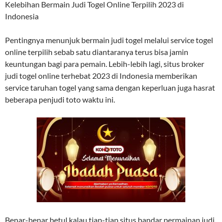
Kelebihan Bermain Judi Togel Online Terpilih 2023 di
Indonesia
Pentingnya menunjuk bermain judi togel melalui service togel
online terpilih sebab satu diantaranya terus bisa jamin
keuntungan bagi para pemain. Lebih-lebih lagi, situs broker
judi togel online terhebat 2023 di Indonesia memberikan
service taruhan togel yang sama dengan keperluan juga hasrat
beberapa penjudi toto waktu ini.
Benar-benar betul kalau tiap-tiap situs bandar permainan judi