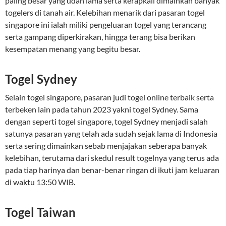
paling besar yang udah lama serta kerapkali dimainkan banyak
togelers di tanah air. Kelebihan menarik dari pasaran togel
singapore ini ialah miliki pengeluaran togel yang terancang
serta gampang diperkirakan, hingga terang bisa berikan
kesempatan menang yang begitu besar.
Togel Sydney
Selain togel singapore, pasaran judi togel online terbaik serta
terbeken lain pada tahun 2023 yakni togel Sydney. Sama
dengan seperti togel singapore, togel Sydney menjadi salah
satunya pasaran yang telah ada sudah sejak lama di Indonesia
serta sering dimainkan sebab menjajakan seberapa banyak
kelebihan, terutama dari skedul result togelnya yang terus ada
pada tiap harinya dan benar-benar ringan di ikuti jam keluaran
di waktu 13:50 WIB.
Togel Taiwan