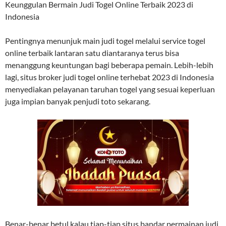
Keunggulan Bermain Judi Togel Online Terbaik 2023 di
Indonesia
Pentingnya menunjuk main judi togel melalui service togel
online terbaik lantaran satu diantaranya terus bisa
menanggung keuntungan bagi beberapa pemain. Lebih-lebih
lagi, situs broker judi togel online terhebat 2023 di Indonesia
menyediakan pelayanan taruhan togel yang sesuai keperluan
juga impian banyak penjudi toto sekarang.
Benar-benar betul kalau tiap-tiap situs bandar permainan judi