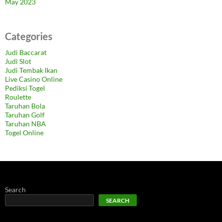
May 2023
Categories
Judi Baccarat
Judi Slot
Judi Tembak Ikan
Live Casino Online
Pediksi Togel
Roulette
Taruhan Bola
Taruhan Golf
Taruhan NBA
Togel Online
Search
SEARCH