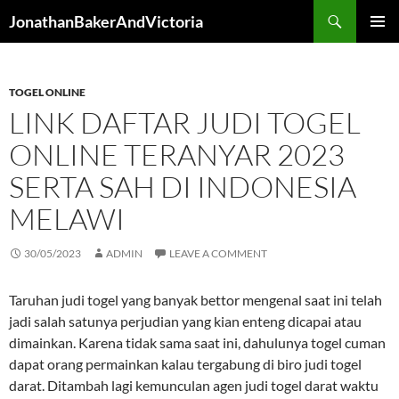
Search
JonathanBakerAndVictoria
SKIP
PRIMAR
TO
MENU
CONTENT
TOGEL ONLINE
LINK DAFTAR JUDI TOGEL
ONLINE TERANYAR 2023
SERTA SAH DI INDONESIA
MELAWI
30/05/2023
ADMIN
LEAVE A COMMENT
Taruhan judi togel yang banyak bettor mengenal saat ini telah
jadi salah satunya perjudian yang kian enteng dicapai atau
dimainkan. Karena tidak sama saat ini, dahulunya togel cuman
dapat orang permainkan kalau tergabung di biro judi togel
darat. Ditambah lagi kemunculan agen judi togel darat waktu