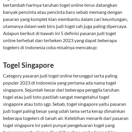
bertambah harinya taruhan togel online terus datangkan
banyak pencinta atau pencinta baru sebab memang dengan
pasaran yang komplet kian membantu dalam cari keuntungan,
utamanya dalam web biro judi togel sah juga paling dipercaya.
Adapun berikut di bawah ini 5 definisi pasaran judi togel
online terhebat dan terbeken 2023 yang dapat beberapa
togelers di Indonesia coba misalnya mencakup:
Togel Singapore
Category pasaran judi togel online terunggul serta paling
populer 2023 di Indonesia yang pertama ada nama togel
singapore. Sejumlah besar dari beberapa penggila taruhan
togel atau judi toto pastilah sangat mengetahui togel
singapore atau toto sgp. Sebab, togel singapore yaitu pasaran
judi togel paling besar yang udah lama serta kerap dimainkan
beberapa togelers di tanah air. Kelebihan menarik dari pasaran
togel singapore ini yakni punyai pengeluaran togel yang