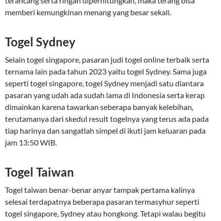
terancang serta ringan diperhitungkan, maka terang bisa
memberi kemungkinan menang yang besar sekali.
Togel Sydney
Selain togel singapore, pasaran judi togel online terbaik serta
ternama lain pada tahun 2023 yaitu togel Sydney. Sama juga
seperti togel singapore, togel Sydney menjadi satu diantara
pasaran yang udah ada sudah lama di Indonesia serta kerap
dimainkan karena tawarkan seberapa banyak kelebihan,
terutamanya dari skedul result togelnya yang terus ada pada
tiap harinya dan sangatlah simpel di ikuti jam keluaran pada
jam 13:50 WIB.
Togel Taiwan
Togel taiwan benar-benar anyar tampak pertama kalinya
selesai terdapatnya beberapa pasaran termasyhur seperti
togel singapore, Sydney atau hongkong. Tetapi walau begitu