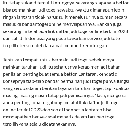
itu tetap sukar ditemui. Untungnya, sekarang siapa saja bettor
bisa permainkan judi togel sewaktu-waktu dimanapun lebih
ringan lantaran tidak harus sulit menelusurinya cuman secara
masuk di bandar togel online menyiapkannya. Bahkan juga,
sekarang ini telah ada link daftar judi togel online terkini 2023
dan sah di Indonesia yang pasti tawarkan service judi toto
terpilih, terkomplet dan amat memberi keuntungan.
Tentukan tempat untuk bermain judi togel sebelumnya
mainkan taruhan judi itu seharusnya kerap menjadi bahan
penilaian penting buat semua bettor. Lantaran, kendati di
konsepnya tiap-tiap bandar permainan judi togel punya fungsi
yang serupa dalam berikan layanan taruhan togel, tapi kualitas
masing-masing masih tetap jadi pemisahnya. Nach, mengenai
anda penting coba tergabung melalui link daftar judi togel
online terkini 2023 dan sah di Indonesia lantaran bisa
mendapatkan banyak soal menarik dalam taruhan togel
terpilih yang selalu didatangkannya.