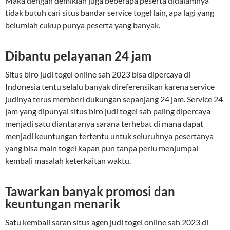
Maka dengan demikian juga beberapa peserta didalamnya
tidak butuh cari situs bandar service togel lain, apa lagi yang
belumlah cukup punya peserta yang banyak.
Dibantu pelayanan 24 jam
Situs biro judi togel online sah 2023 bisa dipercaya di
Indonesia tentu selalu banyak direferensikan karena service
judinya terus memberi dukungan sepanjang 24 jam. Service 24
jam yang dipunyai situs biro judi togel sah paling dipercaya
menjadi satu diantaranya sarana terhebat di mana dapat
menjadi keuntungan tertentu untuk seluruhnya pesertanya
yang bisa main togel kapan pun tanpa perlu menjumpai
kembali masalah keterkaitan waktu.
Tawarkan banyak promosi dan
keuntungan menarik
Satu kembali saran situs agen judi togel online sah 2023 di