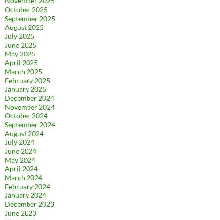
November 2025
October 2025
September 2025
August 2025
July 2025
June 2025
May 2025
April 2025
March 2025
February 2025
January 2025
December 2024
November 2024
October 2024
September 2024
August 2024
July 2024
June 2024
May 2024
April 2024
March 2024
February 2024
January 2024
December 2023
June 2023