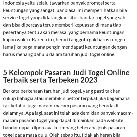
Indonesia yaitu selalu tawarkan banyak promosi serta
keuntungan yang sangat luar biasa. Ini memperlihatkan bila
service togel yang didatangkan situs bandar togel yang sah
dan bisa dipercaya terus memberi kepuasan di mana tiap
pesertanya tentu akan merasai yang bernama keuntungan
kapan waktu. Karena itu, berarti anggota gak harus tunggu
lama jika bagaimana pengin mendapati keuntungan dengan
harus menang dahulu dalam taruhan judi togel online.
5 Kelompok Pasaran Judi Togel Online
Terbaik serta Terbeken 2023
Berkata berkenaan taruhan judi togel, yang pasti tak kan
cukup bahagia atau membikin bettor terpikat jika bagaimana
tak ketahui juga macam-macam pasaran yang berada di
dalamnya. Apa lagi, saat ini telah ada demikian banyak macam-
macam pasaran togel yang dapat dimainkan pada website
bandar dapat dipercaya ketimbang beberapa jenis pasaran
togel pada masa dulu. Oleh sebab itu, tidaklah heran bila