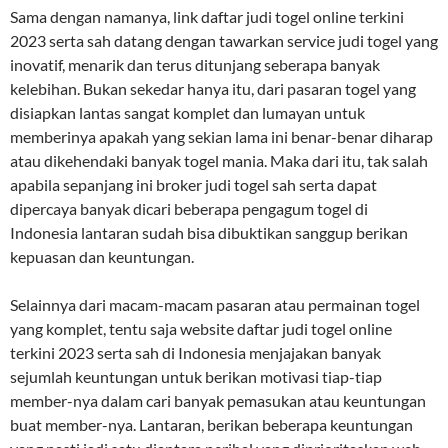
Sama dengan namanya, link daftar judi togel online terkini
2023 serta sah datang dengan tawarkan service judi togel yang
inovatif, menarik dan terus ditunjang seberapa banyak
kelebihan. Bukan sekedar hanya itu, dari pasaran togel yang
disiapkan lantas sangat komplet dan lumayan untuk
memberinya apakah yang sekian lama ini benar-benar diharap
atau dikehendaki banyak togel mania. Maka dari itu, tak salah
apabila sepanjang ini broker judi togel sah serta dapat
dipercaya banyak dicari beberapa pengagum togel di
Indonesia lantaran sudah bisa dibuktikan sanggup berikan
kepuasan dan keuntungan.
Selainnya dari macam-macam pasaran atau permainan togel
yang komplet, tentu saja website daftar judi togel online
terkini 2023 serta sah di Indonesia menjajakan banyak
sejumlah keuntungan untuk berikan motivasi tiap-tiap
member-nya dalam cari banyak pemasukan atau keuntungan
buat member-nya. Lantaran, berikan beberapa keuntungan