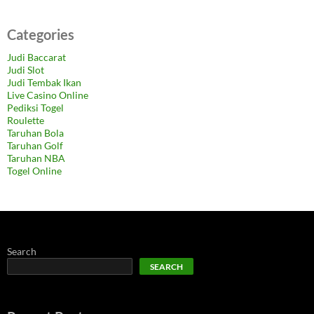
Categories
Judi Baccarat
Judi Slot
Judi Tembak Ikan
Live Casino Online
Pediksi Togel
Roulette
Taruhan Bola
Taruhan Golf
Taruhan NBA
Togel Online
Search
SEARCH