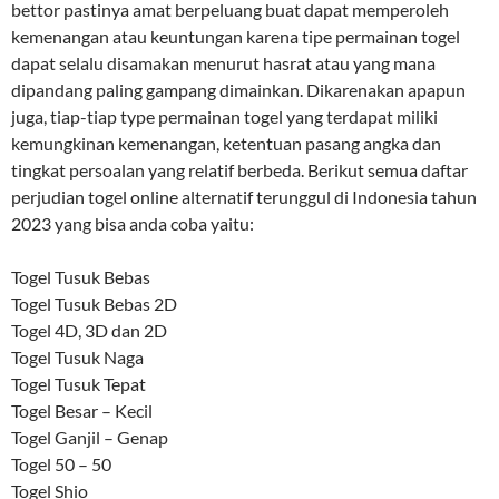
bettor pastinya amat berpeluang buat dapat memperoleh
kemenangan atau keuntungan karena tipe permainan togel
dapat selalu disamakan menurut hasrat atau yang mana
dipandang paling gampang dimainkan. Dikarenakan apapun
juga, tiap-tiap type permainan togel yang terdapat miliki
kemungkinan kemenangan, ketentuan pasang angka dan
tingkat persoalan yang relatif berbeda. Berikut semua daftar
perjudian togel online alternatif terunggul di Indonesia tahun
2023 yang bisa anda coba yaitu:
Togel Tusuk Bebas
Togel Tusuk Bebas 2D
Togel 4D, 3D dan 2D
Togel Tusuk Naga
Togel Tusuk Tepat
Togel Besar – Kecil
Togel Ganjil – Genap
Togel 50 – 50
Togel Shio