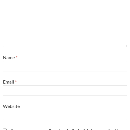
Name
*
Email
*
Website