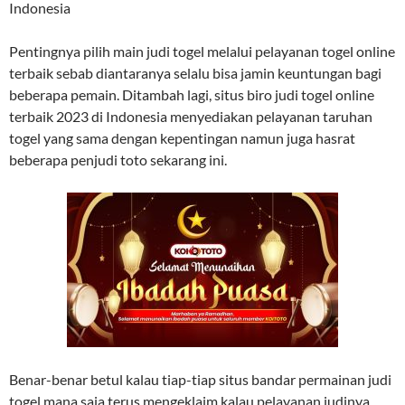
Indonesia
Pentingnya pilih main judi togel melalui pelayanan togel online
terbaik sebab diantaranya selalu bisa jamin keuntungan bagi
beberapa pemain. Ditambah lagi, situs biro judi togel online
terbaik 2023 di Indonesia menyediakan pelayanan taruhan
togel yang sama dengan kepentingan namun juga hasrat
beberapa penjudi toto sekarang ini.
Benar-benar betul kalau tiap-tiap situs bandar permainan judi
togel mana saja terus mengeklaim kalau pelayanan judinya