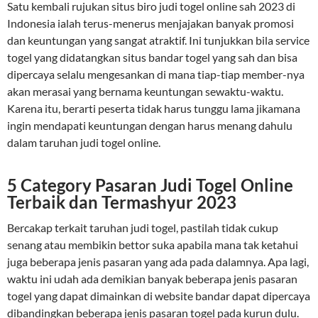
Satu kembali rujukan situs biro judi togel online sah 2023 di
Indonesia ialah terus-menerus menjajakan banyak promosi
dan keuntungan yang sangat atraktif. Ini tunjukkan bila service
togel yang didatangkan situs bandar togel yang sah dan bisa
dipercaya selalu mengesankan di mana tiap-tiap member-nya
akan merasai yang bernama keuntungan sewaktu-waktu.
Karena itu, berarti peserta tidak harus tunggu lama jikamana
ingin mendapati keuntungan dengan harus menang dahulu
dalam taruhan judi togel online.
5 Category Pasaran Judi Togel Online
Terbaik dan Termashyur 2023
Bercakap terkait taruhan judi togel, pastilah tidak cukup
senang atau membikin bettor suka apabila mana tak ketahui
juga beberapa jenis pasaran yang ada pada dalamnya. Apa lagi,
waktu ini udah ada demikian banyak beberapa jenis pasaran
togel yang dapat dimainkan di website bandar dapat dipercaya
dibandingkan beberapa jenis pasaran togel pada kurun dulu.