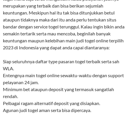
merupakan yang terbaik dan bisa berikan sejumlah
keuntungan. Meskipun hal itu tak bisa ditunjukkan betul
ataupun tidaknya maka dari itu anda perlu tentukan situs
bandar dengan service togel terunggul. Kalau ingin bikin anda
semakin tertarik serta mau mencoba, beginilah banyak
keuntungan maupun kelebihan main judi togel online terpilih
2023 di Indonesia yang dapat anda capai diantaranya:
Siap seluruhnya daftar type pasaran togel terbaik serta sah
WLA.
Entengnya main togel online sewaktu-waktu dengan support
pelayanan 24 jam.
Minimum bet ataupun deposit yang termasuk sangatlah
rendah.
Pelbagai ragam alternatif deposit yang disiapkan.
Agunan judi togel aman serta bisa dipercaya.