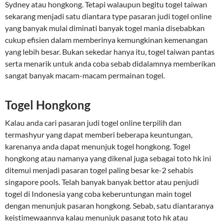
Sydney atau hongkong. Tetapi walaupun begitu togel taiwan
sekarang menjadi satu diantara type pasaran judi togel online
yang banyak mulai diminati banyak togel mania disebabkan
cukup efisien dalam memberinya kemungkinan kemenangan
yang lebih besar. Bukan sekedar hanya itu, togel taiwan pantas
serta menarik untuk anda coba sebab didalamnya memberikan
sangat banyak macam-macam permainan togel.
Togel Hongkong
Kalau anda cari pasaran judi togel online terpilih dan
termashyur yang dapat memberi beberapa keuntungan,
karenanya anda dapat menunjuk togel hongkong. Togel
hongkong atau namanya yang dikenal juga sebagai toto hk ini
ditemui menjadi pasaran togel paling besar ke-2 sehabis
singapore pools. Telah banyak banyak bettor atau penjudi
togel di Indonesia yang coba keberuntungan main togel
dengan menunjuk pasaran hongkong. Sebab, satu diantaranya
keistimewaannya kalau menunjuk pasang toto hk atau