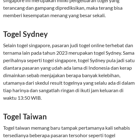
singapore ini merupakan miliki pengeluaran togel yang
terancang dan gampang diprediksikan, maka terang bisa
memberi kesempatan menang yang besar sekali.
Togel Sydney
Selain togel singapore, pasaran judi togel online terhebat dan
ternama lain pada tahun 2023 merupakan togel Sydney. Sama
perihalnya seperti togel singapore, togel Sydney pula jadi satu
diantara pasaran yang udah ada lama di Indonesia dan kerap
dimainkan sebab menjajakan berapa banyak kelebihan,
utamanya dari skedul result togelnya yang selalu ada di dalam
tiap harinya dan sangatlah ringan di ikuti jam keluaran di
waktu 13:50 WIB.
Togel Taiwan
Togel taiwan memang baru tampak pertamanya kali sehabis
tersedianya beberapa pasaran tersohor seperti togel