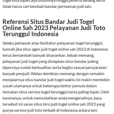
togel bisa dipercaya umumnya hingga peserta senang serta
tidak harus cari kembali bandar permainan judi lain.
Referensi Situs Bandar Judi Togel
Online Sah 2023 Pelayanan Judi Toto
Terunggul Indonesia
Selaku pemasok atau fasiitator pelayanan togel terunggul,
lumrah jika situs agen judi togel online sah 2023 di Indonesia
terus bertambah banyak disarankan. Sebab memang,
pelayanan judi togel yang disiapkan situs bandar paling
dipercaya sudah berkualitas serta begitu sesuai persyaratan
banyak penjudi. Walau demikian memang, dengan semakin
menjalarnya situs bandar judi togel waktu ini makin membikin
susah utamanya untuk beberapa bettor pemula dalam
temukan situs service togel terunggul serta paling tepat. Oleh
karenanya, untuk memudahkan anda mengenalinya, baca
tersebut ini saran situs biro judi togel online sah 2023 yang
punya service judi toto terbaik di Indonesia antara lain: