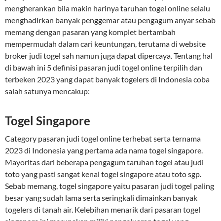
mengherankan bila makin harinya taruhan togel online selalu
menghadirkan banyak penggemar atau pengagum anyar sebab
memang dengan pasaran yang komplet bertambah
mempermudah dalam cari keuntungan, terutama di website
broker judi togel sah namun juga dapat dipercaya. Tentang hal
di bawah ini 5 definisi pasaran judi togel online terpilih dan
terbeken 2023 yang dapat banyak togelers di Indonesia coba
salah satunya mencakup:
Togel Singapore
Category pasaran judi togel online terhebat serta ternama
2023 di Indonesia yang pertama ada nama togel singapore.
Mayoritas dari beberapa pengagum taruhan togel atau judi
toto yang pasti sangat kenal togel singapore atau toto sgp.
Sebab memang, togel singapore yaitu pasaran judi togel paling
besar yang sudah lama serta seringkali dimainkan banyak
togelers di tanah air. Kelebihan menarik dari pasaran togel