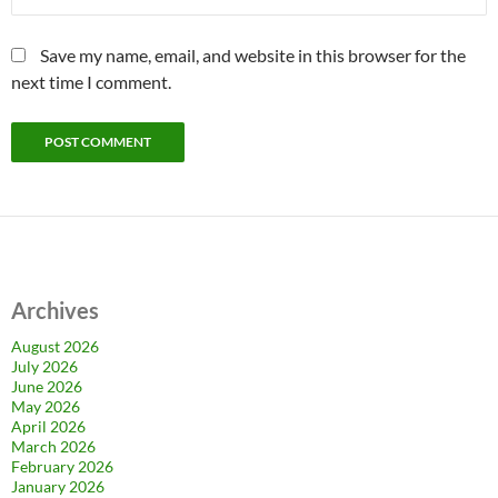
Save my name, email, and website in this browser for the
next time I comment.
Archives
August 2026
July 2026
June 2026
May 2026
April 2026
March 2026
February 2026
January 2026