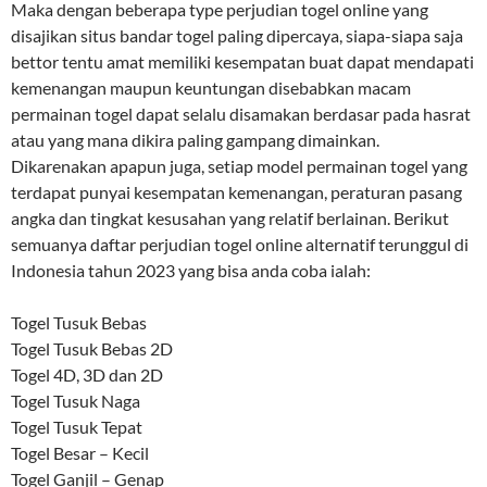
Maka dengan beberapa type perjudian togel online yang
disajikan situs bandar togel paling dipercaya, siapa-siapa saja
bettor tentu amat memiliki kesempatan buat dapat mendapati
kemenangan maupun keuntungan disebabkan macam
permainan togel dapat selalu disamakan berdasar pada hasrat
atau yang mana dikira paling gampang dimainkan.
Dikarenakan apapun juga, setiap model permainan togel yang
terdapat punyai kesempatan kemenangan, peraturan pasang
angka dan tingkat kesusahan yang relatif berlainan. Berikut
semuanya daftar perjudian togel online alternatif terunggul di
Indonesia tahun 2023 yang bisa anda coba ialah:
Togel Tusuk Bebas
Togel Tusuk Bebas 2D
Togel 4D, 3D dan 2D
Togel Tusuk Naga
Togel Tusuk Tepat
Togel Besar – Kecil
Togel Ganjil – Genap