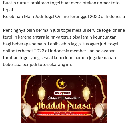
Buatin rumus prakiraan togel buat menciptakan nomor toto
tepat.
Kelebihan Main Judi Togel Online Terunggul 2023 di Indonesia
Pentingnya pilih bermain judi togel melalui service togel online
terpilih karena antara lainnya terus bisa jamin keuntungan
bagi beberapa pemain. Lebih-lebih lagi, situs agen judi togel
online terhebat 2023 di Indonesia memberikan pelayanan
taruhan togel yang sesuai keperluan namun juga kemauan
beberapa penjudi toto sekarang ini.