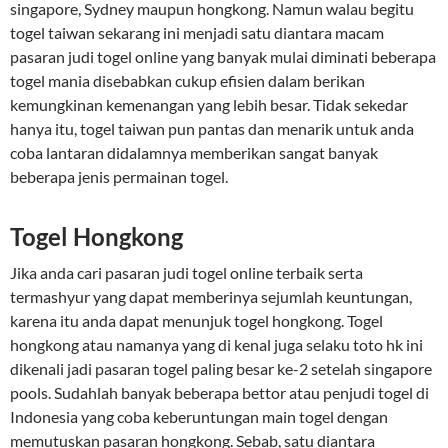
singapore, Sydney maupun hongkong. Namun walau begitu
togel taiwan sekarang ini menjadi satu diantara macam
pasaran judi togel online yang banyak mulai diminati beberapa
togel mania disebabkan cukup efisien dalam berikan
kemungkinan kemenangan yang lebih besar. Tidak sekedar
hanya itu, togel taiwan pun pantas dan menarik untuk anda
coba lantaran didalamnya memberikan sangat banyak
beberapa jenis permainan togel.
Togel Hongkong
Jika anda cari pasaran judi togel online terbaik serta
termashyur yang dapat memberinya sejumlah keuntungan,
karena itu anda dapat menunjuk togel hongkong. Togel
hongkong atau namanya yang di kenal juga selaku toto hk ini
dikenali jadi pasaran togel paling besar ke-2 setelah singapore
pools. Sudahlah banyak beberapa bettor atau penjudi togel di
Indonesia yang coba keberuntungan main togel dengan
memutuskan pasaran hongkong. Sebab, satu diantara