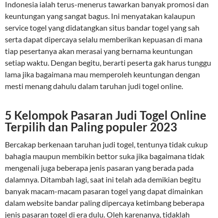
Indonesia ialah terus-menerus tawarkan banyak promosi dan
keuntungan yang sangat bagus. Ini menyatakan kalaupun
service togel yang didatangkan situs bandar togel yang sah
serta dapat dipercaya selalu memberikan kepuasan di mana
tiap pesertanya akan merasai yang bernama keuntungan
setiap waktu. Dengan begitu, berarti peserta gak harus tunggu
lama jika bagaimana mau memperoleh keuntungan dengan
mesti menang dahulu dalam taruhan judi togel online.
5 Kelompok Pasaran Judi Togel Online
Terpilih dan Paling populer 2023
Bercakap berkenaan taruhan judi togel, tentunya tidak cukup
bahagia maupun membikin bettor suka jika bagaimana tidak
mengenali juga beberapa jenis pasaran yang berada pada
dalamnya. Ditambah lagi, saat ini telah ada demikian begitu
banyak macam-macam pasaran togel yang dapat dimainkan
dalam website bandar paling dipercaya ketimbang beberapa
jenis pasaran togel di era dulu. Oleh karenanya, tidaklah