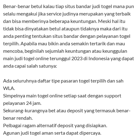
Benar-benar betul kalau tiap situs bandar judi togel mana pun
selalu mengakui jika service judinya merupakan yang terbaik
dan bisa memberinya beberapa keuntungan. Meski hal itu
tidak bisa dinyatakan betul ataupun tidaknya maka dari itu
anda penting tentukan situs bandar dengan pelayanan togel
terpilih. Apabila mau bikin anda semakin tertarik dan mau
mencoba, beginilah sejumlah keuntungan atau keunggulan
main judi togel online terunggul 2023 di Indonesia yang dapat
anda capai salah satunya:
Ada seluruhnya daftar tipe pasaran togel terpilih dan sah
WLA.
Simpelnya main togel online setiap saat dengan support
pelayanan 24 jam.
Sekurang-kurangnya bet atau deposit yang termasuk benar-
benar rendah.
Pelbagai ragam alternatif deposit yang disiapkan.
Agunan judi togel aman serta dapat dipercaya.