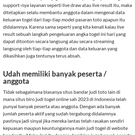
support-nya layanan seperti live draw atau live result itu, maka
ditetapkan selalu membantu anggota dalam mengenal data
keluaran togel dari tiap-tiap model pasaran toto apapun itu
didalamnya. Karena sama seperti yang kita kenali kalau live
result sebuah langkah pengeluaran angka togel ini hari yang
dapat ditonton secara langsung atau secara streaming
langsung oleh tiap-tiap anggota dan data keluaran yang
dikasihkan juga tentunya terus absah.
Udah memiliki banyak peserta /
anggota
Tidak sebagaimana biasanya situs bandar judi toto lain di
mana situs biro judi togel online sah 2023 di Indonesia telah
punyai banyak peserta atau anggota. Dengan ada banyak
jumlah peserta aktif yang sudah tergabung didalamnya
pastinya jadi sinyal jika mereka lantas telah rasakan sendiri
kepuasan maupun keuntungannya main judi togel di website