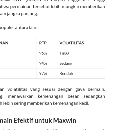
hwa permainan tersebut lebih mungkin memberikan
am jangka panjang.
opuler antara lain:
INAN
RTP
VOLATILITAS
96%
Tinggi
94%
Sedang
97%
Rendah
gan volatilitas yang sesuai dengan gaya bermain.
inggi menawarkan kemenangan besar, sedangkan
ah lebih sering memberikan kemenangan kecil.
main Efektif untuk Maxwin