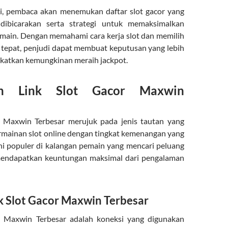
ni, pembaca akan menemukan daftar slot gacor yang
dibicarakan serta strategi untuk memaksimalkan
main. Dengan memahami cara kerja slot dan memilih
tepat, penjudi dapat membuat keputusan yang lebih
katkan kemungkinan meraih jackpot.
ian Link Slot Gacor Maxwin
r Maxwin Terbesar merujuk pada jenis tautan yang
mainan slot online dengan tingkat kemenangan yang
ini populer di kalangan pemain yang mencari peluang
mendapatkan keuntungan maksimal dari pengalaman
nk Slot Gacor Maxwin Terbesar
r Maxwin Terbesar adalah koneksi yang digunakan