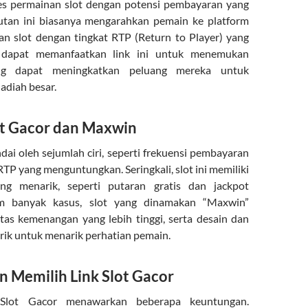
s permainan slot dengan potensi pembayaran yang
autan ini biasanya mengarahkan pemain ke platform
n slot dengan tingkat RTP (Return to Player) yang
n dapat memanfaatkan link ini untuk menemukan
ng dapat meningkatkan peluang mereka untuk
diah besar.
lot Gacor dan Maxwin
dai oleh sejumlah ciri, seperti frekuensi pembayaran
RTP yang menguntungkan. Seringkali, slot ini memiliki
ng menarik, seperti putaran gratis dan jackpot
lam banyak kasus, slot yang dinamakan “Maxwin”
as kemenangan yang lebih tinggi, serta desain dan
ik untuk menarik perhatian pemain.
 Memilih Link Slot Gacor
 Slot Gacor menawarkan beberapa keuntungan.