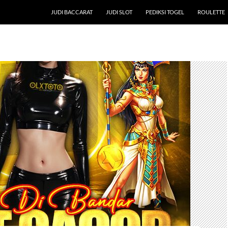
SKIP TO CONTENT
JUDI BACCARAT
JUDI SLOT
PEDIKSI TOGEL
ROULETTE