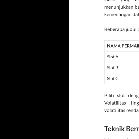
menunjukkan ba
kemenangan dal
Beberapa judul p
NAMA PERMA
Slot A
Slot B
Slot C
Pilih slot den
Volatilitas t
volatilitas rend
Teknik Ber