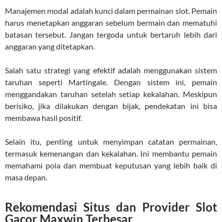
Manajemen modal adalah kunci dalam permainan slot. Pemain
harus menetapkan anggaran sebelum bermain dan mematuhi
batasan tersebut. Jangan tergoda untuk bertaruh lebih dari
anggaran yang ditetapkan.
Salah satu strategi yang efektif adalah menggunakan sistem
taruhan seperti Martingale. Dengan sistem ini, pemain
menggandakan taruhan setelah setiap kekalahan. Meskipun
berisiko, jika dilakukan dengan bijak, pendekatan ini bisa
membawa hasil positif.
Selain itu, penting untuk menyimpan catatan permainan,
termasuk kemenangan dan kekalahan. Ini membantu pemain
memahami pola dan membuat keputusan yang lebih baik di
masa depan.
Rekomendasi Situs dan Provider Slot
Gacor Maxwin Terbesar