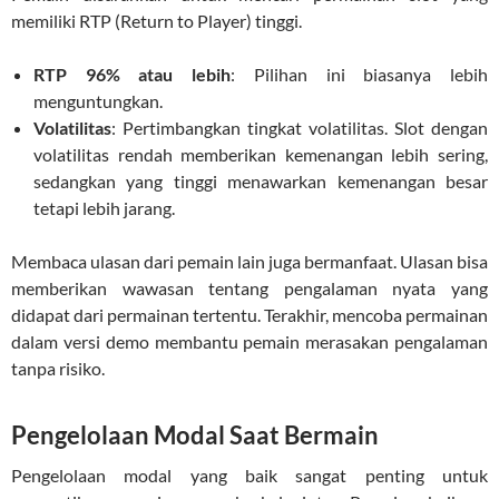
memiliki RTP (Return to Player) tinggi.
RTP 96% atau lebih
: Pilihan ini biasanya lebih
menguntungkan.
Volatilitas
: Pertimbangkan tingkat volatilitas. Slot dengan
volatilitas rendah memberikan kemenangan lebih sering,
sedangkan yang tinggi menawarkan kemenangan besar
tetapi lebih jarang.
Membaca ulasan dari pemain lain juga bermanfaat. Ulasan bisa
memberikan wawasan tentang pengalaman nyata yang
didapat dari permainan tertentu. Terakhir, mencoba permainan
dalam versi demo membantu pemain merasakan pengalaman
tanpa risiko.
Pengelolaan Modal Saat Bermain
Pengelolaan modal yang baik sangat penting untuk