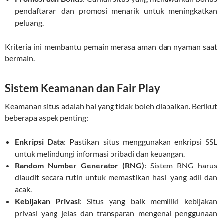
pendaftaran dan promosi menarik untuk meningkatkan
peluang.
Kriteria ini membantu pemain merasa aman dan nyaman saat
bermain.
Sistem Keamanan dan Fair Play
Keamanan situs adalah hal yang tidak boleh diabaikan. Berikut
beberapa aspek penting:
Enkripsi Data
: Pastikan situs menggunakan enkripsi SSL
untuk melindungi informasi pribadi dan keuangan.
Random Number Generator (RNG)
: Sistem RNG harus
diaudit secara rutin untuk memastikan hasil yang adil dan
acak.
Kebijakan Privasi
: Situs yang baik memiliki kebijakan
privasi yang jelas dan transparan mengenai penggunaan