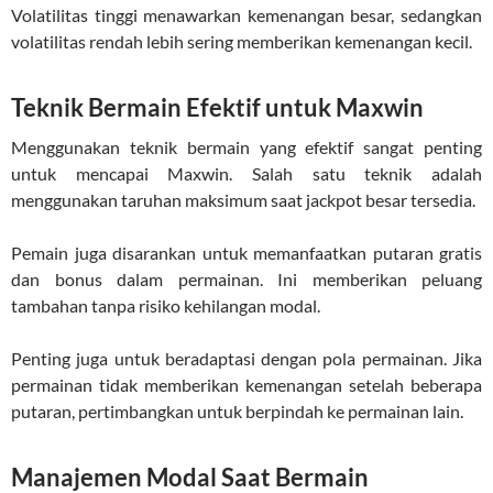
Volatilitas tinggi menawarkan kemenangan besar, sedangkan
volatilitas rendah lebih sering memberikan kemenangan kecil.
Teknik Bermain Efektif untuk Maxwin
Menggunakan teknik bermain yang efektif sangat penting
untuk mencapai Maxwin. Salah satu teknik adalah
menggunakan taruhan maksimum saat jackpot besar tersedia.
Pemain juga disarankan untuk memanfaatkan putaran gratis
dan bonus dalam permainan. Ini memberikan peluang
tambahan tanpa risiko kehilangan modal.
Penting juga untuk beradaptasi dengan pola permainan. Jika
permainan tidak memberikan kemenangan setelah beberapa
putaran, pertimbangkan untuk berpindah ke permainan lain.
Manajemen Modal Saat Bermain