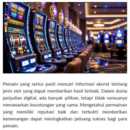
Pemain yang serius pasti mencari informasi akurat tentang
jenis slot yang dapat memberikan hasil terbaik. Dalam dunia
perjudian digital, ada banyak pilihan, tetapi tidak semuanya
menawarkan keuntungan yang sama. Mengetahui permainan
yang memiliki reputasi baik dan terbukti memberikan
kemenangan dapat meningkatkan peluang sukses bagi para
pemain.