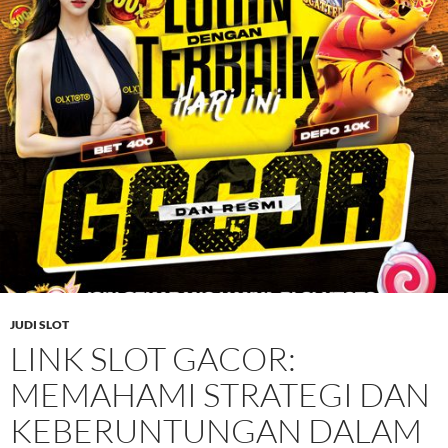
JUDI SLOT
LINK SLOT GACOR:
MEMAHAMI STRATEGI DAN
KEBERUNTUNGAN DALAM