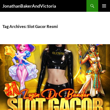
Search
JonathanBakerAndVictoria
SKIP
PRIMAR
TO
MENU
CONTENT
Tag Archives: Slot Gacor Resmi