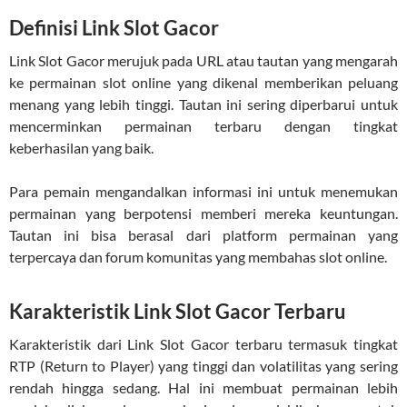
Definisi Link Slot Gacor
Link Slot Gacor merujuk pada URL atau tautan yang mengarah
ke permainan slot online yang dikenal memberikan peluang
menang yang lebih tinggi. Tautan ini sering diperbarui untuk
mencerminkan permainan terbaru dengan tingkat
keberhasilan yang baik.
Para pemain mengandalkan informasi ini untuk menemukan
permainan yang berpotensi memberi mereka keuntungan.
Tautan ini bisa berasal dari platform permainan yang
terpercaya dan forum komunitas yang membahas slot online.
Karakteristik Link Slot Gacor Terbaru
Karakteristik dari Link Slot Gacor terbaru termasuk tingkat
RTP (Return to Player) yang tinggi dan volatilitas yang sering
rendah hingga sedang. Hal ini membuat permainan lebih