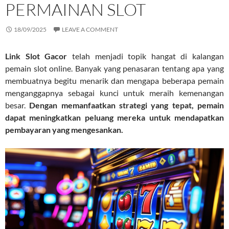
PERMAINAN SLOT
18/09/2025
LEAVE A COMMENT
Link Slot Gacor
telah menjadi topik hangat di kalangan
pemain slot online. Banyak yang penasaran tentang apa yang
membuatnya begitu menarik dan mengapa beberapa pemain
menganggapnya sebagai kunci untuk meraih kemenangan
besar.
Dengan memanfaatkan strategi yang tepat, pemain
dapat meningkatkan peluang mereka untuk mendapatkan
pembayaran yang mengesankan.