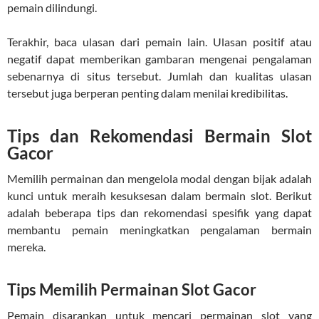
pemain dilindungi.
Terakhir, baca ulasan dari pemain lain. Ulasan positif atau
negatif dapat memberikan gambaran mengenai pengalaman
sebenarnya di situs tersebut. Jumlah dan kualitas ulasan
tersebut juga berperan penting dalam menilai kredibilitas.
Tips dan Rekomendasi Bermain Slot
Gacor
Memilih permainan dan mengelola modal dengan bijak adalah
kunci untuk meraih kesuksesan dalam bermain slot. Berikut
adalah beberapa tips dan rekomendasi spesifik yang dapat
membantu pemain meningkatkan pengalaman bermain
mereka.
Tips Memilih Permainan Slot Gacor
Pemain disarankan untuk mencari permainan slot yang