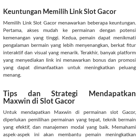
Keuntungan Memilih Link Slot Gacor
Memilih Link Slot Gacor menawarkan beberapa keuntungan.
Pertama, akses mudah ke permainan dengan potensi
kemenangan yang tinggi. Kedua, pemain dapat menikmati
pengalaman bermain yang lebih menyenangkan, berkat fitur
interaktif dan visual yang menarik. Terakhir, banyak platform
yang menyediakan link ini menawarkan bonus dan promosi
yang dapat dimanfaatkan untuk meningkatkan peluang
menang.
Tips dan Strategi Mendapatkan
Maxwin di Slot Gacor
Untuk mendapatkan Maxwin di permainan slot Gacor,
diperlukan pemilihan permainan yang tepat, teknik bermain
yang efektif, dan manajemen modal yang baik. Memahami
aspek-aspek ini akan membantu pemain meningkatkan