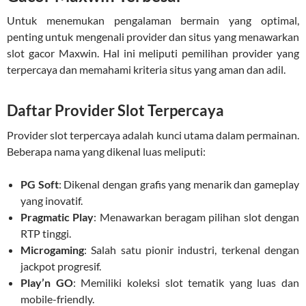
Untuk menemukan pengalaman bermain yang optimal,
penting untuk mengenali provider dan situs yang menawarkan
slot gacor Maxwin. Hal ini meliputi pemilihan provider yang
terpercaya dan memahami kriteria situs yang aman dan adil.
Daftar Provider Slot Terpercaya
Provider slot terpercaya adalah kunci utama dalam permainan.
Beberapa nama yang dikenal luas meliputi:
PG Soft
: Dikenal dengan grafis yang menarik dan gameplay
yang inovatif.
Pragmatic Play
: Menawarkan beragam pilihan slot dengan
RTP tinggi.
Microgaming
: Salah satu pionir industri, terkenal dengan
jackpot progresif.
Play’n GO
: Memiliki koleksi slot tematik yang luas dan
mobile-friendly.