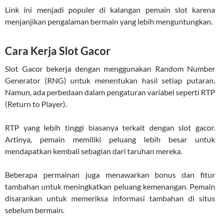
Link ini menjadi populer di kalangan pemain slot karena
menjanjikan pengalaman bermain yang lebih menguntungkan.
Cara Kerja Slot Gacor
Slot Gacor bekerja dengan menggunakan Random Number
Generator (RNG) untuk menentukan hasil setiap putaran.
Namun, ada perbedaan dalam pengaturan variabel seperti RTP
(Return to Player).
RTP yang lebih tinggi biasanya terkait dengan slot gacor.
Artinya, pemain memiliki peluang lebih besar untuk
mendapatkan kembali sebagian dari taruhan mereka.
Beberapa permainan juga menawarkan bonus dan fitur
tambahan untuk meningkatkan peluang kemenangan. Pemain
disarankan untuk memeriksa informasi tambahan di situs
sebelum bermain.