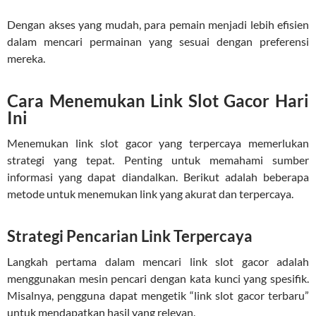
Dengan akses yang mudah, para pemain menjadi lebih efisien
dalam mencari permainan yang sesuai dengan preferensi
mereka.
Cara Menemukan Link Slot Gacor Hari
Ini
Menemukan link slot gacor yang terpercaya memerlukan
strategi yang tepat. Penting untuk memahami sumber
informasi yang dapat diandalkan. Berikut adalah beberapa
metode untuk menemukan link yang akurat dan terpercaya.
Strategi Pencarian Link Terpercaya
Langkah pertama dalam mencari link slot gacor adalah
menggunakan mesin pencari dengan kata kunci yang spesifik.
Misalnya, pengguna dapat mengetik “link slot gacor terbaru”
untuk mendapatkan hasil yang relevan.