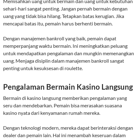
Memisahkan uang untuk bermain dan uang untuk kebutuhan
sehari-hari sangat penting. Jangan pernah bermain dengan
uang yang tidak bisa hilang. Tetapkan batas kerugian. Jika
mencapai batas itu, pemain harus berhenti bermain.
Dengan manajemen bankroll yang baik, pemain dapat
memperpanjang waktu bermain. Ini meningkatkan peluang
untuk mendapatkan pengalaman dan mungkin memenangkan
uang. Menjaga disiplin dalam manajemen bankroll sangat
penting untuk kesuksesan di roulette.
Pengalaman Bermain Kasino Langsung
Bermain di kasino langsung memberikan pengalaman yang
seru dan mendebarkan. Pemain bisa merasakan suasana
kasino nyata dari kenyamanan rumah mereka.
Dengan teknologi modern, mereka dapat berinteraksi dengan
dealer dan pemain lain. Hal ini menambah keseruan dalam