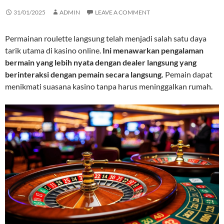
31/01/2025
ADMIN
LEAVE A COMMENT
Permainan roulette langsung telah menjadi salah satu daya
tarik utama di kasino online.
Ini menawarkan pengalaman
bermain yang lebih nyata dengan dealer langsung yang
berinteraksi dengan pemain secara langsung.
Pemain dapat
menikmati suasana kasino tanpa harus meninggalkan rumah.