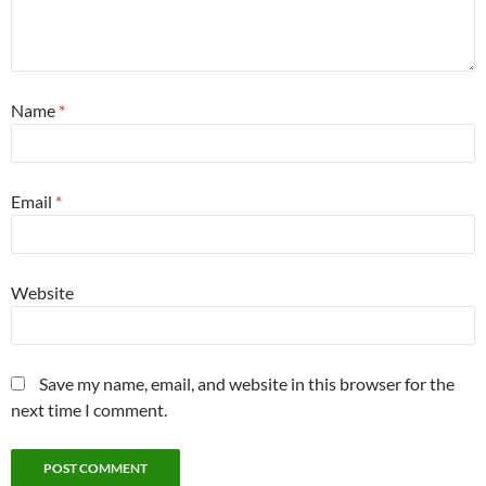
Name
*
Email
*
Website
Save my name, email, and website in this browser for the
next time I comment.