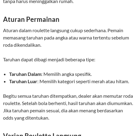
tanpa harus meninggalkan rumah.
Aturan Permainan
Aturan dalam roulette langsung cukup sederhana. Pemain
memasang taruhan pada angka atau warna tertentu sebelum
roda dikendalikan.
Taruhan dapat dibagi menjadi beberapa tipe:
Taruhan Dalam
: Memilih angka spesifik.
Taruhan Luar
: Memilih kategori seperti merah atau hitam.
Begitu semua taruhan ditempatkan, dealer akan memutar roda
roulette. Setelah bola berhenti, hasil taruhan akan diumumkan.
Jika taruhan pemain sesuai, dia akan menang berdasarkan
odds yang ditentukan.
Varian Roulette Langsung