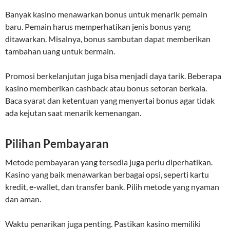
Banyak kasino menawarkan bonus untuk menarik pemain
baru. Pemain harus memperhatikan jenis bonus yang
ditawarkan. Misalnya, bonus sambutan dapat memberikan
tambahan uang untuk bermain.
Promosi berkelanjutan juga bisa menjadi daya tarik. Beberapa
kasino memberikan cashback atau bonus setoran berkala.
Baca syarat dan ketentuan yang menyertai bonus agar tidak
ada kejutan saat menarik kemenangan.
Pilihan Pembayaran
Metode pembayaran yang tersedia juga perlu diperhatikan.
Kasino yang baik menawarkan berbagai opsi, seperti kartu
kredit, e-wallet, dan transfer bank. Pilih metode yang nyaman
dan aman.
Waktu penarikan juga penting. Pastikan kasino memiliki