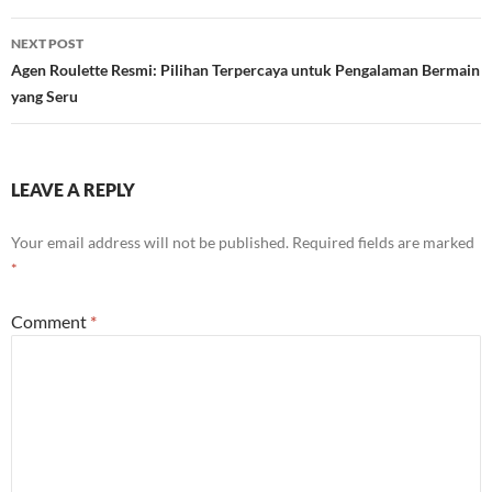
NEXT POST
Agen Roulette Resmi: Pilihan Terpercaya untuk Pengalaman Bermain
yang Seru
LEAVE A REPLY
Your email address will not be published.
Required fields are marked
*
Comment
*