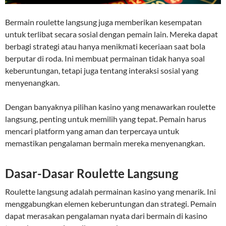
Bermain roulette langsung juga memberikan kesempatan
untuk terlibat secara sosial dengan pemain lain. Mereka dapat
berbagi strategi atau hanya menikmati keceriaan saat bola
berputar di roda. Ini membuat permainan tidak hanya soal
keberuntungan, tetapi juga tentang interaksi sosial yang
menyenangkan.
Dengan banyaknya pilihan kasino yang menawarkan roulette
langsung, penting untuk memilih yang tepat. Pemain harus
mencari platform yang aman dan terpercaya untuk
memastikan pengalaman bermain mereka menyenangkan.
Dasar-Dasar Roulette Langsung
Roulette langsung adalah permainan kasino yang menarik. Ini
menggabungkan elemen keberuntungan dan strategi. Pemain
dapat merasakan pengalaman nyata dari bermain di kasino