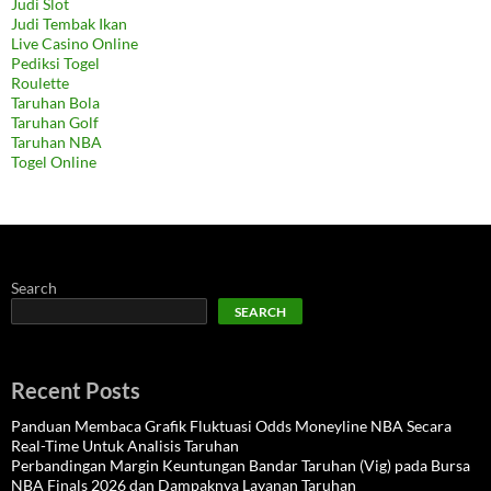
Judi Slot
Judi Tembak Ikan
Live Casino Online
Pediksi Togel
Roulette
Taruhan Bola
Taruhan Golf
Taruhan NBA
Togel Online
Search
SEARCH
Recent Posts
Panduan Membaca Grafik Fluktuasi Odds Moneyline NBA Secara
Real-Time Untuk Analisis Taruhan
Perbandingan Margin Keuntungan Bandar Taruhan (Vig) pada Bursa
NBA Finals 2026 dan Dampaknya Layanan Taruhan