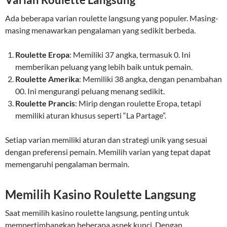
Ada beberapa varian roulette langsung yang populer. Masing-
masing menawarkan pengalaman yang sedikit berbeda.
Roulette Eropa
: Memiliki 37 angka, termasuk 0. Ini
memberikan peluang yang lebih baik untuk pemain.
Roulette Amerika
: Memiliki 38 angka, dengan penambahan
00. Ini mengurangi peluang menang sedikit.
Roulette Prancis
: Mirip dengan roulette Eropa, tetapi
memiliki aturan khusus seperti “La Partage”.
Setiap varian memiliki aturan dan strategi unik yang sesuai
dengan preferensi pemain. Memilih varian yang tepat dapat
memengaruhi pengalaman bermain.
Memilih Kasino Roulette Langsung
Saat memilih kasino roulette langsung, penting untuk
mempertimbangkan beberapa aspek kunci. Dengan