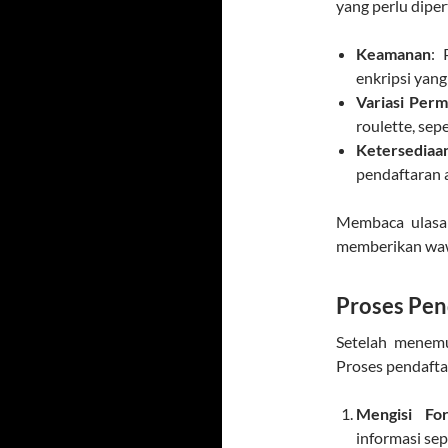
yang perlu dipe
Keamanan
: 
enkripsi yang
Variasi Perm
roulette, sep
Ketersedia
pendaftaran 
Membaca ulasan
memberikan waw
Proses Pen
Setelah menemu
Proses pendafta
Mengisi For
informasi sep