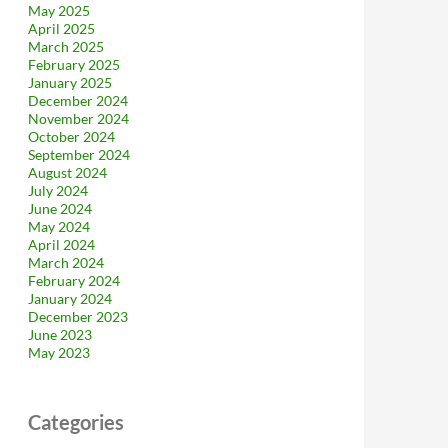
May 2025
April 2025
March 2025
February 2025
January 2025
December 2024
November 2024
October 2024
September 2024
August 2024
July 2024
June 2024
May 2024
April 2024
March 2024
February 2024
January 2024
December 2023
June 2023
May 2023
Categories