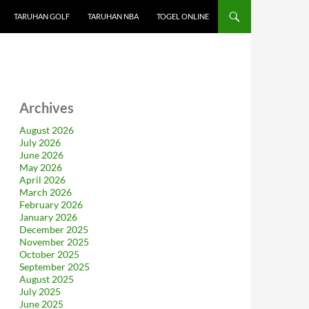
TARUHAN GOLF
TARUHAN NBA
TOGEL ONLINE
Archives
August 2026
July 2026
June 2026
May 2026
April 2026
March 2026
February 2026
January 2026
December 2025
November 2025
October 2025
September 2025
August 2025
July 2025
June 2025