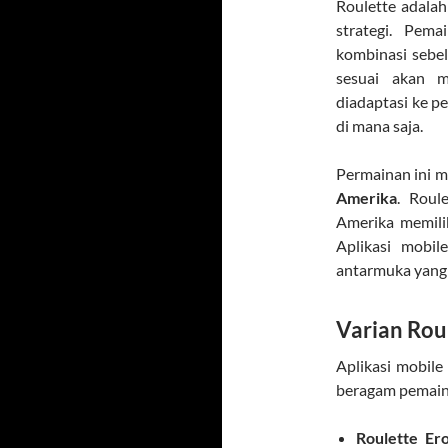
Roulette adala
strategi. Pem
kombinasi sebel
sesuai akan m
diadaptasi ke p
di mana saja.
Permainan ini m
Amerika
. Roul
Amerika memili
Aplikasi mobil
antarmuka yang 
Varian Rou
Aplikasi mobile
beragam pemain
Roulette Er