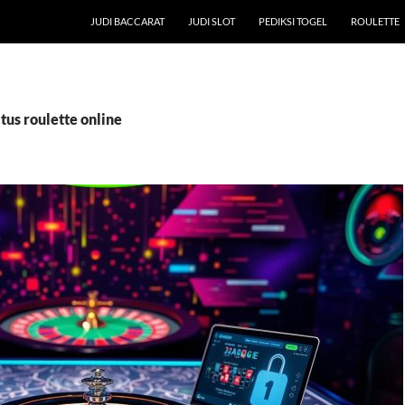
SKIP TO CONTENT
JUDI BACCARAT
JUDI SLOT
PEDIKSI TOGEL
ROULETTE
itus roulette online