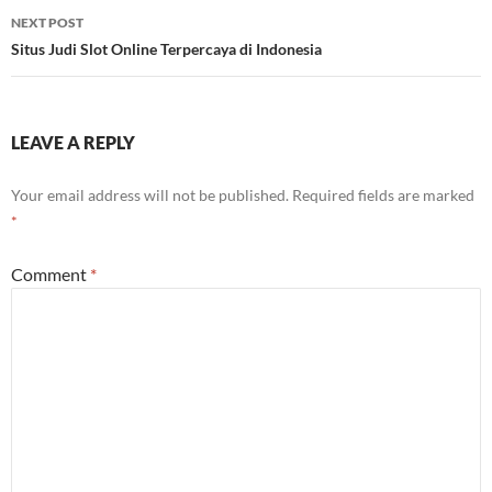
NEXT POST
Situs Judi Slot Online Terpercaya di Indonesia
LEAVE A REPLY
Your email address will not be published.
Required fields are marked
*
Comment
*