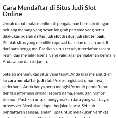
Cara Mendaftar di Situs Judi Slot
Online
Untuk dapat mulai menikmati pengalaman bermain dengan
peluang menang yang besar, langkah pertama yang perlu
dilakukan adalah
daftar judi slot
di
situs judi slot terbaik
.
Pilihlah situs yang memiliki reputasi baik dan ulasan positif
dari para pengguna. Pastikan situs tersebut terdaftar secara
resmi dan memiliki lisensi yang valid agar pengalaman bermain
Anda aman dan terjamin.
Setelah menemukan situs yang tepat, Anda bisa melanjutkan
ke
cara mendaftar judi slot
. Proses registrasi umumnya
sederhana. Anda hanya perlu mengisi formulir pendaftaran
dengan informasi pribadi seperti nama, email, dan nomor
telepon. Pastikan untuk menggunakan data yang valid, agar
proses verifikasi akun dapat berjalan lancar. Setelah
pendaftaran selesai, jangan lupa untuk melakukan verifikasi