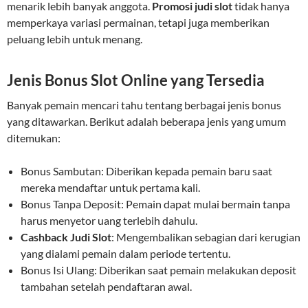
menarik lebih banyak anggota.
Promosi judi slot
tidak hanya
memperkaya variasi permainan, tetapi juga memberikan
peluang lebih untuk menang.
Jenis Bonus Slot Online yang Tersedia
Banyak pemain mencari tahu tentang berbagai jenis bonus
yang ditawarkan. Berikut adalah beberapa jenis yang umum
ditemukan:
Bonus Sambutan: Diberikan kepada pemain baru saat
mereka mendaftar untuk pertama kali.
Bonus Tanpa Deposit: Pemain dapat mulai bermain tanpa
harus menyetor uang terlebih dahulu.
Cashback Judi Slot
: Mengembalikan sebagian dari kerugian
yang dialami pemain dalam periode tertentu.
Bonus Isi Ulang: Diberikan saat pemain melakukan deposit
tambahan setelah pendaftaran awal.