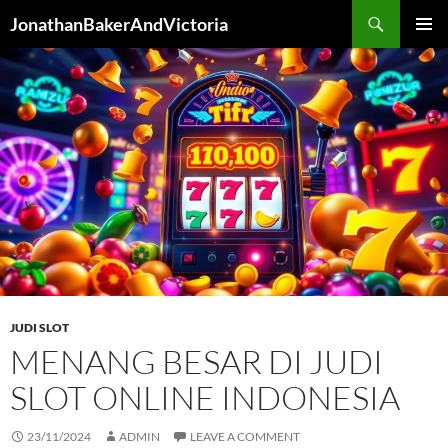
Search
JonathanBakerAndVictoria
SKIP
PRIMAR
TO
MENU
CONTENT
JUDI SLOT
MENANG BESAR DI JUDI
SLOT ONLINE INDONESIA
23/11/2024
ADMIN
LEAVE A COMMENT