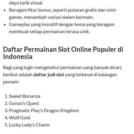
daya tarik visual.
Beragam fitur bonus, seperti putaran gratis dan mini-
games, menambah variasi dalam bermain.
Gameplay yang inovatif dengan tema yang beragam
membuat setiap permainan terasa unik.
Daftar Permainan Slot Online Populer di
Indonesia
Bagi yang ingin mengetahui permainan yang banyak dicari,
berikut adalah
daftar judi slot
yang terkenal di kalangan
pemain:
Sweet Bonanza
Gonzo’s Quest
Pragmatic Play’s Dragon Kingdom
Wolf Gold
Lucky Lady’s Charm