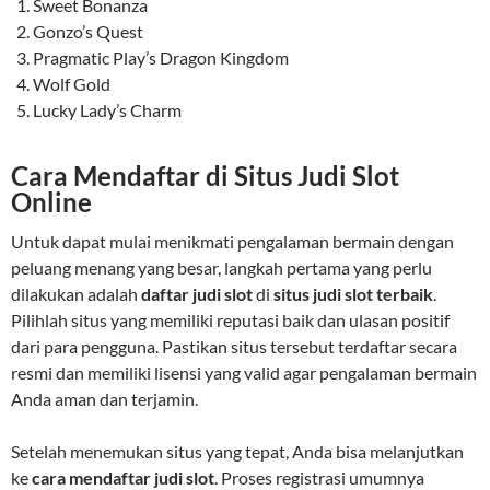
Sweet Bonanza
Gonzo’s Quest
Pragmatic Play’s Dragon Kingdom
Wolf Gold
Lucky Lady’s Charm
Cara Mendaftar di Situs Judi Slot
Online
Untuk dapat mulai menikmati pengalaman bermain dengan
peluang menang yang besar, langkah pertama yang perlu
dilakukan adalah
daftar judi slot
di
situs judi slot terbaik
.
Pilihlah situs yang memiliki reputasi baik dan ulasan positif
dari para pengguna. Pastikan situs tersebut terdaftar secara
resmi dan memiliki lisensi yang valid agar pengalaman bermain
Anda aman dan terjamin.
Setelah menemukan situs yang tepat, Anda bisa melanjutkan
ke
cara mendaftar judi slot
. Proses registrasi umumnya