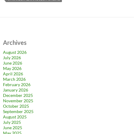
Archives
August 2026
July 2026
June 2026
May 2026
April 2026
March 2026
February 2026
January 2026
December 2025
November 2025
October 2025
September 2025
August 2025
July 2025
June 2025
May 2025