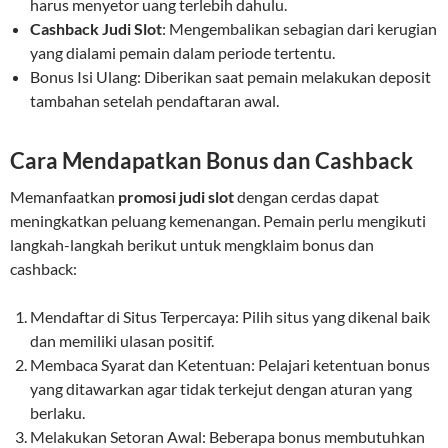
harus menyetor uang terlebih dahulu.
Cashback Judi Slot
: Mengembalikan sebagian dari kerugian
yang dialami pemain dalam periode tertentu.
Bonus Isi Ulang: Diberikan saat pemain melakukan deposit
tambahan setelah pendaftaran awal.
Cara Mendapatkan Bonus dan Cashback
Memanfaatkan
promosi judi slot
dengan cerdas dapat
meningkatkan peluang kemenangan. Pemain perlu mengikuti
langkah-langkah berikut untuk mengklaim bonus dan
cashback:
Mendaftar di Situs Terpercaya: Pilih situs yang dikenal baik
dan memiliki ulasan positif.
Membaca Syarat dan Ketentuan: Pelajari ketentuan bonus
yang ditawarkan agar tidak terkejut dengan aturan yang
berlaku.
Melakukan Setoran Awal: Beberapa bonus membutuhkan