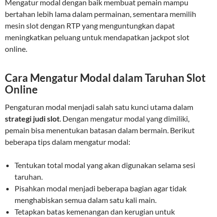
Mengatur modal dengan baik membuat pemain mampu
bertahan lebih lama dalam permainan, sementara memilih
mesin slot dengan RTP yang menguntungkan dapat
meningkatkan peluang untuk mendapatkan jackpot slot
online.
Cara Mengatur Modal dalam Taruhan Slot
Online
Pengaturan modal menjadi salah satu kunci utama dalam
strategi judi slot
. Dengan mengatur modal yang dimiliki,
pemain bisa menentukan batasan dalam bermain. Berikut
beberapa tips dalam mengatur modal:
Tentukan total modal yang akan digunakan selama sesi
taruhan.
Pisahkan modal menjadi beberapa bagian agar tidak
menghabiskan semua dalam satu kali main.
Tetapkan batas kemenangan dan kerugian untuk