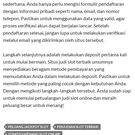
sederhana. Anda hanya perlu mengisi formulir pendaftaran
dengan informasi pribadi seperti nama, email, dan nomor
telepon. Pastikan untuk menggunakan data yang valid, agar
proses verifikasi akun dapat berjalan lancar. Setelah
pendaftaran selesai, jangan lupa untuk melakukan verifikasi
melalui email yang dikirimkan oleh situs tersebut.
Langkah selanjutnya adalah melakukan deposit pertama kali
untuk mulai bermain. Situs judi slot terbaik umumnya
menyediakan beragam metode pembayaran yang
memudahkan Anda dalam melakukan deposit. Pastikan untuk
memilih metode yang paling cocok dengan kebutuhan Anda.
Dengan mengikuti langkah-langkah tersebut, Anda sudah siap
untuk memulai petualangan judi slot online dan meraih
peluang besar untuk menang!
PELUANG JACKPOT SLOT
PERJUDIAN SLOT TERBAIK
STRATEGI MENANG SLOT ONLINE