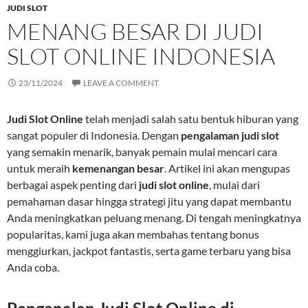
JUDI SLOT
MENANG BESAR DI JUDI
SLOT ONLINE INDONESIA
23/11/2024
LEAVE A COMMENT
Judi Slot Online
telah menjadi salah satu bentuk hiburan yang
sangat populer di Indonesia. Dengan
pengalaman judi slot
yang semakin menarik, banyak pemain mulai mencari cara
untuk meraih
kemenangan besar
. Artikel ini akan mengupas
berbagai aspek penting dari
judi slot online
, mulai dari
pemahaman dasar hingga strategi jitu yang dapat membantu
Anda meningkatkan peluang menang. Di tengah meningkatnya
popularitas, kami juga akan membahas tentang bonus
menggiurkan, jackpot fantastis, serta game terbaru yang bisa
Anda coba.