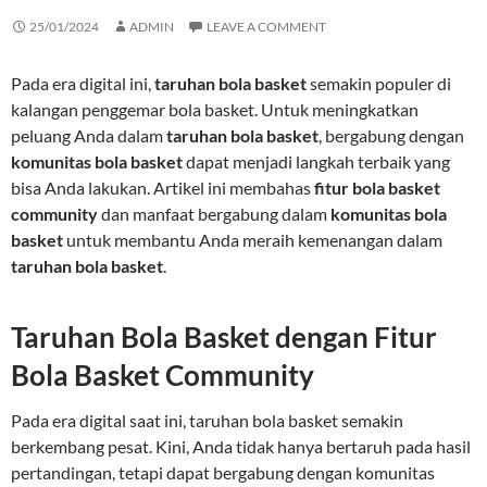
25/01/2024
ADMIN
LEAVE A COMMENT
Pada era digital ini,
taruhan bola basket
semakin populer di
kalangan penggemar bola basket. Untuk meningkatkan
peluang Anda dalam
taruhan bola basket
, bergabung dengan
komunitas bola basket
dapat menjadi langkah terbaik yang
bisa Anda lakukan. Artikel ini membahas
fitur bola basket
community
dan manfaat bergabung dalam
komunitas bola
basket
untuk membantu Anda meraih kemenangan dalam
taruhan bola basket
.
Taruhan Bola Basket dengan Fitur
Bola Basket Community
Pada era digital saat ini, taruhan bola basket semakin
berkembang pesat. Kini, Anda tidak hanya bertaruh pada hasil
pertandingan, tetapi dapat bergabung dengan komunitas