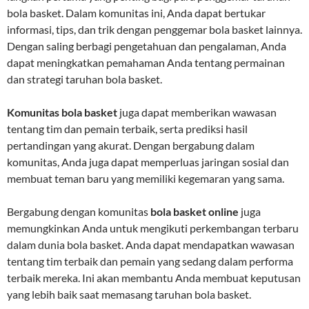
bola basket. Dalam komunitas ini, Anda dapat bertukar
informasi, tips, dan trik dengan penggemar bola basket lainnya.
Dengan saling berbagi pengetahuan dan pengalaman, Anda
dapat meningkatkan pemahaman Anda tentang permainan
dan strategi taruhan bola basket.
Komunitas bola basket
juga dapat memberikan wawasan
tentang tim dan pemain terbaik, serta prediksi hasil
pertandingan yang akurat. Dengan bergabung dalam
komunitas, Anda juga dapat memperluas jaringan sosial dan
membuat teman baru yang memiliki kegemaran yang sama.
Bergabung dengan komunitas
bola basket online
juga
memungkinkan Anda untuk mengikuti perkembangan terbaru
dalam dunia bola basket. Anda dapat mendapatkan wawasan
tentang tim terbaik dan pemain yang sedang dalam performa
terbaik mereka. Ini akan membantu Anda membuat keputusan
yang lebih baik saat memasang taruhan bola basket.