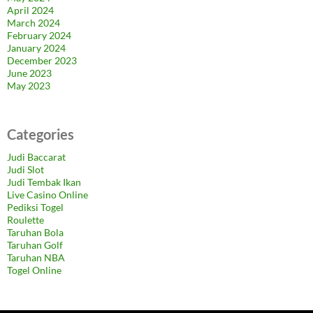
April 2024
March 2024
February 2024
January 2024
December 2023
June 2023
May 2023
Categories
Judi Baccarat
Judi Slot
Judi Tembak Ikan
Live Casino Online
Pediksi Togel
Roulette
Taruhan Bola
Taruhan Golf
Taruhan NBA
Togel Online