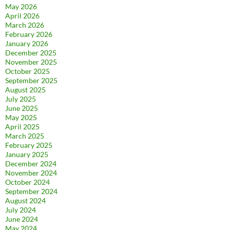
May 2026
April 2026
March 2026
February 2026
January 2026
December 2025
November 2025
October 2025
September 2025
August 2025
July 2025
June 2025
May 2025
April 2025
March 2025
February 2025
January 2025
December 2024
November 2024
October 2024
September 2024
August 2024
July 2024
June 2024
May 2024