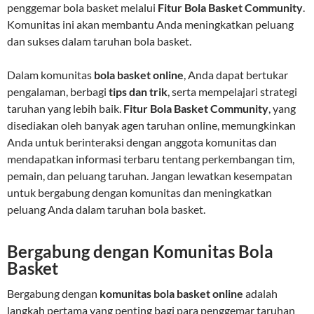
penggemar bola basket melalui
Fitur Bola Basket Community
.
Komunitas ini akan membantu Anda meningkatkan peluang
dan sukses dalam taruhan bola basket.
Dalam komunitas
bola basket online
, Anda dapat bertukar
pengalaman, berbagi
tips dan trik
, serta mempelajari strategi
taruhan yang lebih baik.
Fitur Bola Basket Community
, yang
disediakan oleh banyak agen taruhan online, memungkinkan
Anda untuk berinteraksi dengan anggota komunitas dan
mendapatkan informasi terbaru tentang perkembangan tim,
pemain, dan peluang taruhan. Jangan lewatkan kesempatan
untuk bergabung dengan komunitas dan meningkatkan
peluang Anda dalam taruhan bola basket.
Bergabung dengan Komunitas Bola
Basket
Bergabung dengan
komunitas bola basket online
adalah
langkah pertama yang penting bagi para penggemar taruhan