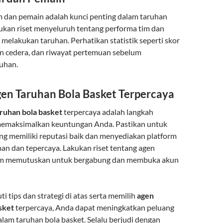
m dan pemain adalah kunci penting dalam taruhan
kukan riset menyeluruh tentang performa tim dan
melakukan taruhan. Perhatikan statistik seperti skor
tan cedera, dan riwayat pertemuan sebelum
uhan.
en Taruhan Bola Basket Terpercaya
ruhan bola basket
terpercaya adalah langkah
memaksimalkan keuntungan Anda. Pastikan untuk
ng memiliki reputasi baik dan menyediakan platform
an dan tepercaya. Lakukan riset tentang agen
um memutuskan untuk bergabung dan membuka akun
 tips dan strategi di atas serta memilih
agen
sket
terpercaya, Anda dapat meningkatkan peluang
lam taruhan bola basket. Selalu berjudi dengan