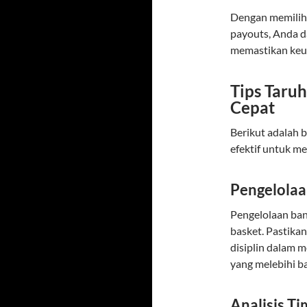
Dengan memilih s
payouts, Anda 
memastikan keun
Tips Taru
Cepat
Berikut adalah b
efektif untuk 
Pengelolaa
Pengelolaan ban
basket. Pastika
disiplin dalam 
yang melebihi b
Analisis T