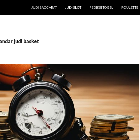
SKIP TO CONTENT
JUDI BACCARAT
JUDI SLOT
PEDIKSI TOGEL
ROULETTE
andar judi basket