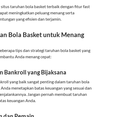
itus taruhan bola basket terbaik dengan fitur fast
dapat meningkatkan peluang menang serta
tungan yang efisien dan terjamin.
han Bola Basket untuk Menang
eberapa tips dan strategi taruhan bola basket yang
membantu Anda menang cepat:
n Bankroll yang Bijaksana
kroll yang baik sangat penting dalam taruhan bola
n Anda menetapkan batas keuangan yang sesuai dan
menjalankannya. Jangan pernah membuat taruhan
atas keuangan Anda.
im dan Pemain