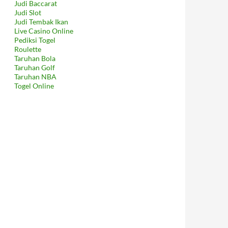
Judi Baccarat
Judi Slot
Judi Tembak Ikan
Live Casino Online
Pediksi Togel
Roulette
Taruhan Bola
Taruhan Golf
Taruhan NBA
Togel Online