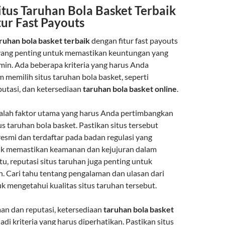
itus Taruhan Bola Basket Terbaik
ur Fast Payouts
aruhan bola basket terbaik
dengan fitur fast payouts
yang penting untuk memastikan keuntungan yang
amin. Ada beberapa kriteria yang harus Anda
 memilih situs taruhan bola basket, seperti
putasi, dan ketersediaan
taruhan bola basket online
.
alah faktor utama yang harus Anda pertimbangkan
us taruhan bola basket. Pastikan situs tersebut
 resmi dan terdaftar pada badan regulasi yang
k memastikan keamanan dan kejujuran dalam
itu, reputasi situs taruhan juga penting untuk
. Cari tahu tentang pengalaman dan ulasan dari
k mengetahui kualitas situs taruhan tersebut.
aan dan reputasi, ketersediaan
taruhan bola basket
di kriteria yang harus diperhatikan. Pastikan situs