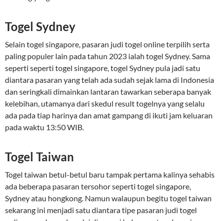
Togel Sydney
Selain togel singapore, pasaran judi togel online terpilih serta
paling populer lain pada tahun 2023 ialah togel Sydney. Sama
seperti seperti togel singapore, togel Sydney pula jadi satu
diantara pasaran yang telah ada sudah sejak lama di Indonesia
dan seringkali dimainkan lantaran tawarkan seberapa banyak
kelebihan, utamanya dari skedul result togelnya yang selalu
ada pada tiap harinya dan amat gampang di ikuti jam keluaran
pada waktu 13:50 WIB.
Togel Taiwan
Togel taiwan betul-betul baru tampak pertama kalinya sehabis
ada beberapa pasaran tersohor seperti togel singapore,
Sydney atau hongkong. Namun walaupun begitu togel taiwan
sekarang ini menjadi satu diantara tipe pasaran judi togel