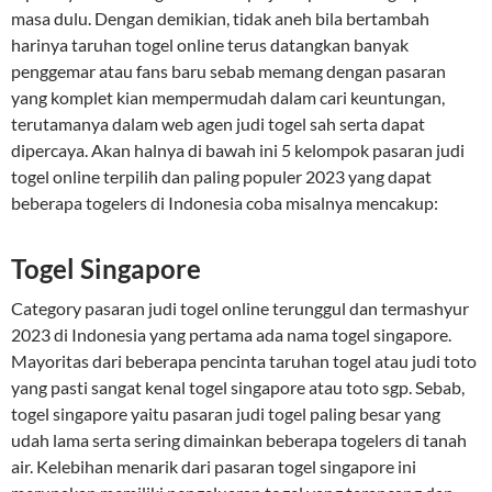
masa dulu. Dengan demikian, tidak aneh bila bertambah
harinya taruhan togel online terus datangkan banyak
penggemar atau fans baru sebab memang dengan pasaran
yang komplet kian mempermudah dalam cari keuntungan,
terutamanya dalam web agen judi togel sah serta dapat
dipercaya. Akan halnya di bawah ini 5 kelompok pasaran judi
togel online terpilih dan paling populer 2023 yang dapat
beberapa togelers di Indonesia coba misalnya mencakup:
Togel Singapore
Category pasaran judi togel online terunggul dan termashyur
2023 di Indonesia yang pertama ada nama togel singapore.
Mayoritas dari beberapa pencinta taruhan togel atau judi toto
yang pasti sangat kenal togel singapore atau toto sgp. Sebab,
togel singapore yaitu pasaran judi togel paling besar yang
udah lama serta sering dimainkan beberapa togelers di tanah
air. Kelebihan menarik dari pasaran togel singapore ini