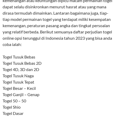
kemenangan atau keuntungan dipicu macam permainan togel
dapat selalu disinkronkan menurut hasrat atau yang mana
dirasa termudah dimainkan. Lantaran bagaimana juga, tiap-
tiap model permainan togel yang terdapat miliki kesempatan
kemenangan, peraturan pasang angka dan tingkat persoalan
yang relatif berbeda. Berikut semuanya daftar perjudian togel
online opsi terunggul di Indonesia tahun 2023 yang bisa anda
coba ialah:
Togel Tusuk Bebas
Togel Tusuk Bebas 2D
Togel 4D, 3D dan 2D
Togel Tusuk Naga
Togel Tusuk Tepat
Togel Besar – Kecil
Togel Ganjil – Genap
Togel 50 – 50
Togel Shio
Togel Dasar