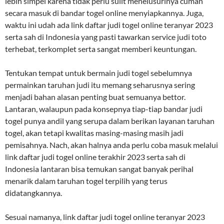
lebih simpel karena tidak perlu sulit menelusurinya cuman
secara masuk di bandar togel online menyiapkannya. Juga,
waktu ini udah ada link daftar judi togel online teranyar 2023
serta sah di Indonesia yang pasti tawarkan service judi toto
terhebat, terkomplet serta sangat memberi keuntungan.
Tentukan tempat untuk bermain judi togel sebelumnya
permainkan taruhan judi itu memang seharusnya sering
menjadi bahan alasan penting buat semuanya bettor.
Lantaran, walaupun pada konsepnya tiap-tiap bandar judi
togel punya andil yang serupa dalam berikan layanan taruhan
togel, akan tetapi kwalitas masing-masing masih jadi
pemisahnya. Nach, akan halnya anda perlu coba masuk melalui
link daftar judi togel online terakhir 2023 serta sah di
Indonesia lantaran bisa temukan sangat banyak perihal
menarik dalam taruhan togel terpilih yang terus
didatangkannya.
Sesuai namanya, link daftar judi togel online teranyar 2023