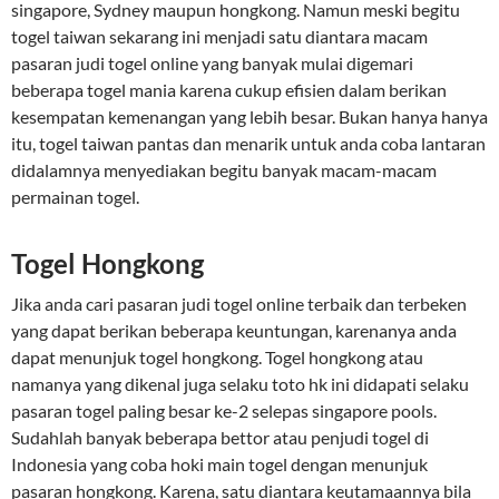
singapore, Sydney maupun hongkong. Namun meski begitu
togel taiwan sekarang ini menjadi satu diantara macam
pasaran judi togel online yang banyak mulai digemari
beberapa togel mania karena cukup efisien dalam berikan
kesempatan kemenangan yang lebih besar. Bukan hanya hanya
itu, togel taiwan pantas dan menarik untuk anda coba lantaran
didalamnya menyediakan begitu banyak macam-macam
permainan togel.
Togel Hongkong
Jika anda cari pasaran judi togel online terbaik dan terbeken
yang dapat berikan beberapa keuntungan, karenanya anda
dapat menunjuk togel hongkong. Togel hongkong atau
namanya yang dikenal juga selaku toto hk ini didapati selaku
pasaran togel paling besar ke-2 selepas singapore pools.
Sudahlah banyak beberapa bettor atau penjudi togel di
Indonesia yang coba hoki main togel dengan menunjuk
pasaran hongkong. Karena, satu diantara keutamaannya bila