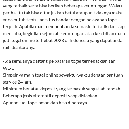
yang terbaik serta bisa berikan beberapa keuntungan. Walau
perihal itu tak bisa ditunjukkan betul ataupun tidaknya maka
anda butuh tentukan situs bandar dengan pelayanan togel
terpilih. Apabila mau membuat anda semakin tertarik dan siap
mencoba, beginilah sejumlah keuntungan atau kelebihan main
judi togel online terhebat 2023 di Indonesia yang dapat anda
raih diantaranya:
Ada semuanya daftar tipe pasaran togel terhebat dan sah
WLA.
Simpelnya main togel online sewaktu-waktu dengan bantuan
service 24 jam.
Minimum bet atau deposit yang termasuk sangatlah rendah.
Beberapa jenis alternatif deposit yang disiapkan.
Agunan judi togel aman dan bisa dipercaya.