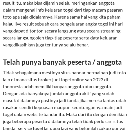
result itu, maka bisa dijamin selalu meringankan anggota
dalam mengenal info keluaran togel dari tiap macam pasaran
toto apa saja didalamnya. Karena sama hal yang kita pahami
kalau live result sebuah cara pengeluaran angka togel ini hari
yang dapat ditonton secara langsung atau secara streaming
secara langsung oleh tiap-tiap peserta serta data keluaran
yang dikasihkan juga tentunya selalu benar.
Telah punya banyak peserta / anggota
Tidak sebagaimana mestinya situs bandar permainan judi toto
lain di mana situs broker judi togel online sah 2023 di
Indonesia udah memiliki banyak anggota atau anggota.
Dengan ada banyaknya jumlah anggota aktif yang sudah
masuk didalamnya pastinya jadi tanda jika mereka lantas udah
rasakan sendiri kepuasan maupun keuntungannya main judi
togel dalam website bandar itu. Maka dari itu dengan demikian
juga beberapa peserta didalamnya telah tidak perlu cari situs
bandar service togel lain, apa lagi yang belumlah cukup punyai