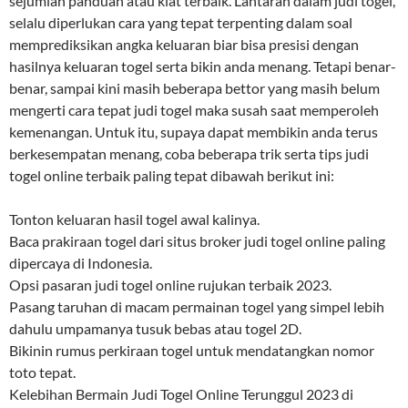
sejumlah panduan atau kiat terbaik. Lantaran dalam judi togel,
selalu diperlukan cara yang tepat terpenting dalam soal
memprediksikan angka keluaran biar bisa presisi dengan
hasilnya keluaran togel serta bikin anda menang. Tetapi benar-
benar, sampai kini masih beberapa bettor yang masih belum
mengerti cara tepat judi togel maka susah saat memperoleh
kemenangan. Untuk itu, supaya dapat membikin anda terus
berkesempatan menang, coba beberapa trik serta tips judi
togel online terbaik paling tepat dibawah berikut ini:
Tonton keluaran hasil togel awal kalinya.
Baca prakiraan togel dari situs broker judi togel online paling
dipercaya di Indonesia.
Opsi pasaran judi togel online rujukan terbaik 2023.
Pasang taruhan di macam permainan togel yang simpel lebih
dahulu umpamanya tusuk bebas atau togel 2D.
Bikinin rumus perkiraan togel untuk mendatangkan nomor
toto tepat.
Kelebihan Bermain Judi Togel Online Terunggul 2023 di