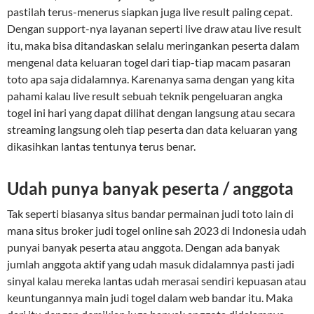
pastilah terus-menerus siapkan juga live result paling cepat.
Dengan support-nya layanan seperti live draw atau live result
itu, maka bisa ditandaskan selalu meringankan peserta dalam
mengenal data keluaran togel dari tiap-tiap macam pasaran
toto apa saja didalamnya. Karenanya sama dengan yang kita
pahami kalau live result sebuah teknik pengeluaran angka
togel ini hari yang dapat dilihat dengan langsung atau secara
streaming langsung oleh tiap peserta dan data keluaran yang
dikasihkan lantas tentunya terus benar.
Udah punya banyak peserta / anggota
Tak seperti biasanya situs bandar permainan judi toto lain di
mana situs broker judi togel online sah 2023 di Indonesia udah
punyai banyak peserta atau anggota. Dengan ada banyak
jumlah anggota aktif yang udah masuk didalamnya pasti jadi
sinyal kalau mereka lantas udah merasai sendiri kepuasan atau
keuntungannya main judi togel dalam web bandar itu. Maka