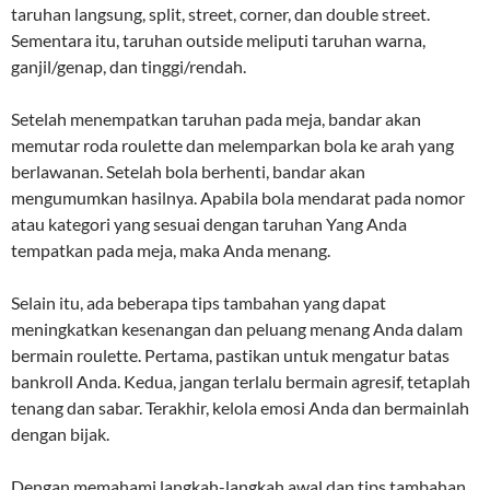
taruhan langsung, split, street, corner, dan double street.
Sementara itu, taruhan outside meliputi taruhan warna,
ganjil/genap, dan tinggi/rendah.
Setelah menempatkan taruhan pada meja, bandar akan
memutar roda roulette dan melemparkan bola ke arah yang
berlawanan. Setelah bola berhenti, bandar akan
mengumumkan hasilnya. Apabila bola mendarat pada nomor
atau kategori yang sesuai dengan taruhan Yang Anda
tempatkan pada meja, maka Anda menang.
Selain itu, ada beberapa tips tambahan yang dapat
meningkatkan kesenangan dan peluang menang Anda dalam
bermain roulette. Pertama, pastikan untuk mengatur batas
bankroll Anda. Kedua, jangan terlalu bermain agresif, tetaplah
tenang dan sabar. Terakhir, kelola emosi Anda dan bermainlah
dengan bijak.
Dengan memahami langkah-langkah awal dan tips tambahan