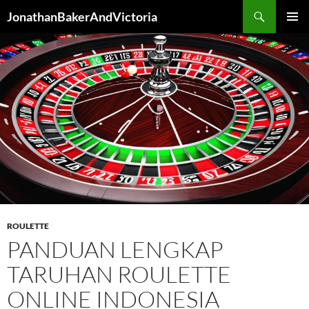
Search
JonathanBakerAndVictoria
SKIP
PRIMAR
TO
MENU
CONTENT
ROULETTE
PANDUAN LENGKAP
TARUHAN ROULETTE
ONLINE INDONESIA