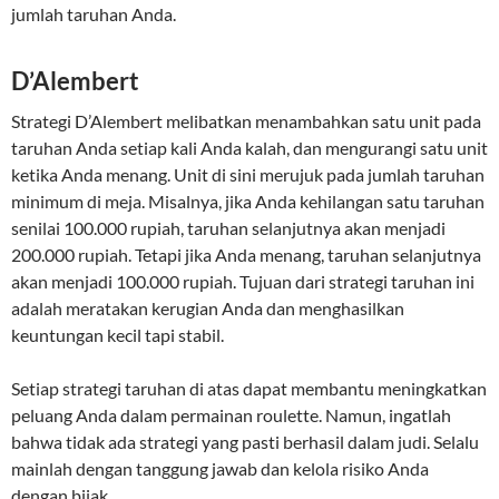
jumlah taruhan Anda.
D’Alembert
Strategi D’Alembert melibatkan menambahkan satu unit pada
taruhan Anda setiap kali Anda kalah, dan mengurangi satu unit
ketika Anda menang. Unit di sini merujuk pada jumlah taruhan
minimum di meja. Misalnya, jika Anda kehilangan satu taruhan
senilai 100.000 rupiah, taruhan selanjutnya akan menjadi
200.000 rupiah. Tetapi jika Anda menang, taruhan selanjutnya
akan menjadi 100.000 rupiah. Tujuan dari strategi taruhan ini
adalah meratakan kerugian Anda dan menghasilkan
keuntungan kecil tapi stabil.
Setiap strategi taruhan di atas dapat membantu meningkatkan
peluang Anda dalam permainan roulette. Namun, ingatlah
bahwa tidak ada strategi yang pasti berhasil dalam judi. Selalu
mainlah dengan tanggung jawab dan kelola risiko Anda
dengan bijak.