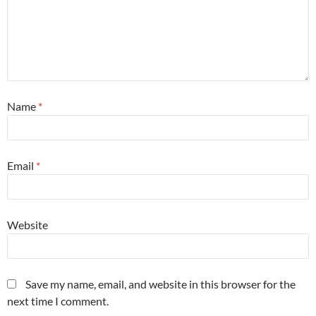
Name
*
Email
*
Website
Save my name, email, and website in this browser for the
next time I comment.