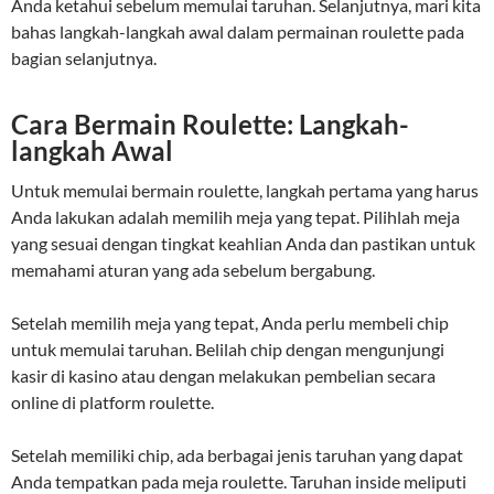
Anda ketahui sebelum memulai taruhan. Selanjutnya, mari kita
bahas langkah-langkah awal dalam permainan roulette pada
bagian selanjutnya.
Cara Bermain Roulette: Langkah-
langkah Awal
Untuk memulai bermain roulette, langkah pertama yang harus
Anda lakukan adalah memilih meja yang tepat. Pilihlah meja
yang sesuai dengan tingkat keahlian Anda dan pastikan untuk
memahami aturan yang ada sebelum bergabung.
Setelah memilih meja yang tepat, Anda perlu membeli chip
untuk memulai taruhan. Belilah chip dengan mengunjungi
kasir di kasino atau dengan melakukan pembelian secara
online di platform roulette.
Setelah memiliki chip, ada berbagai jenis taruhan yang dapat
Anda tempatkan pada meja roulette. Taruhan inside meliputi