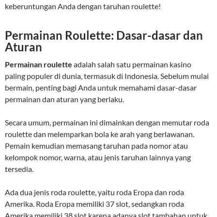
keberuntungan Anda dengan taruhan roulette!
Permainan Roulette: Dasar-dasar dan
Aturan
Permainan roulette
adalah salah satu permainan kasino
paling populer di dunia, termasuk di Indonesia. Sebelum mulai
bermain, penting bagi Anda untuk memahami dasar-dasar
permainan dan aturan yang berlaku.
Secara umum, permainan ini dimainkan dengan memutar roda
roulette dan melemparkan bola ke arah yang berlawanan.
Pemain kemudian memasang taruhan pada nomor atau
kelompok nomor, warna, atau jenis taruhan lainnya yang
tersedia.
Ada dua jenis roda roulette, yaitu roda Eropa dan roda
Amerika. Roda Eropa memiliki 37 slot, sedangkan roda
Amerika memiliki 38 slot karena adanya slot tambahan untuk