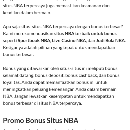
situs NBA terpercaya juga memastikan keamanan dan
keadilan dalam bermain.
Apa saja situs-situs NBA terpercaya dengan bonus terbesar?
Kami merekomendasikan
situs NBA terbaik untuk bonus
seperti
Sportbook NBA
,
Live Casino NBA
, dan
Judi Bola NBA
.
Ketiganya adalah pilihan yang tepat untuk mendapatkan
bonus terbesar.
Bonus yang ditawarkan oleh situs-situs ini meliputi bonus
selamat datang, bonus deposit, bonus cashback, dan bonus
loyalitas. Anda dapat memanfaatkan bonus ini untuk
meningkatkan peluang kemenangan Anda dalam bermain
NBA. Jangan lewatkan kesempatan untuk mendapatkan
bonus terbesar di situs NBA terpercaya.
Promo Bonus Situs NBA