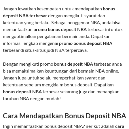
Jangan lewatkan kesempatan untuk mendapatkan
bonus
deposit NBA terbesar
dengan mengikuti syarat dan
ketentuan yang berlaku. Sebagai penggemar NBA, anda bisa
memanfaatkan
promo bonus deposit NBA
terbesar ini untuk
mengoptimalkan pengalaman bermain anda. Dapatkan
informasi lengkap mengenai
promo bonus deposit NBA
terbesar di situs-situs judi NBA terpercaya.
Dengan mengikuti promo
bonus deposit NBA
terbesar, anda
bisa memaksimalkan keuntungan dari bermain NBA online.
Jangan lupa untuk selalu memperhatikan syarat dan
ketentuan sebelum mengklaim bonus deposit. Dapatkan
bonus deposit NBA
terbesar sekarang juga dan menangkan
taruhan NBA dengan mudah!
Cara Mendapatkan Bonus Deposit NBA
Ingin memanfaatkan bonus deposit NBA? Berikut adalah
cara