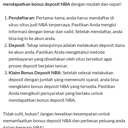
mendapatkan bonus deposit NBA
dengan mudah dan cepat!
Pendaftaran
: Pertama-tama, anda harus mendaftar di
situs-situs judi NBA terpercaya. Pastikan Anda mengisi
informasi dengan benar dan valid. Setelah mendaftar, anda
bisa log in ke akun anda.
Deposit
: Tahap selanjutnya adalah melakukan deposit dana
ke akun anda. Pastikan Anda mengetahui metode
pembayaran yang disediakan oleh situs tersebut agar
proses deposit berjalan lancar.
Klaim Bonus Deposit NBA
: Setelah selesai melakukan
deposit dengan jumlah yang memenuhi syarat, anda bisa
mengklaim bonus deposit NBA yang tersedia. Pastikan
Anda mengikuti persyaratan yang berlaku untuk
mendapatkan bonus deposit NBA.
Tidak sulit, bukan? Jangan lewatkan kesempatan untuk
memanfaatkan bonus deposit NBA dan perbesar peluang anda
dalam bermain NBA!