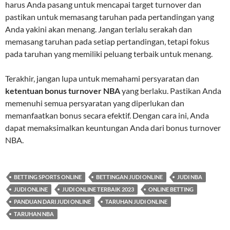
harus Anda pasang untuk mencapai target turnover dan
pastikan untuk memasang taruhan pada pertandingan yang
Anda yakini akan menang. Jangan terlalu serakah dan
memasang taruhan pada setiap pertandingan, tetapi fokus
pada taruhan yang memiliki peluang terbaik untuk menang.
Terakhir, jangan lupa untuk memahami persyaratan dan
ketentuan bonus turnover NBA
yang berlaku. Pastikan Anda
memenuhi semua persyaratan yang diperlukan dan
memanfaatkan bonus secara efektif. Dengan cara ini, Anda
dapat memaksimalkan keuntungan Anda dari bonus turnover
NBA.
BETTING SPORTS ONLINE
BETTINGAN JUDI ONLINE
JUDI NBA
JUDI ONLINE
JUDI ONLINE TERBAIK 2023
ONLINE BETTING
PANDUAN DARI JUDI ONLINE
TARUHAN JUDI ONLINE
TARUHAN NBA