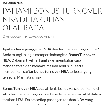
TARUHAN NBA
PAHAMI BONUS TURNOVER
NBA DI TARUHAN
OLAHRAGA
05/01/2024
LEAVE A COMMENT
Apakah Anda penggemar NBA dan taruhan olahraga online?
Anda mungkin ingin mempertimbangkan
Bonus Turnover
NBA
. Dalam artikel ini, kami akan membahas cara
mendapatkan dan memaksimalkan bonus ini, serta
memberikan
daftar bonus turnover NBA
terbesar yang
tersedia. Mari kita simak!
Bonus Turnover NBA
adalah jenis bonus yang diberikan oleh
situs taruhan olahraga online kepada para pemain aktif dalam
taruhan NBA. Dalam setiap pasangan taruhan NBA yang