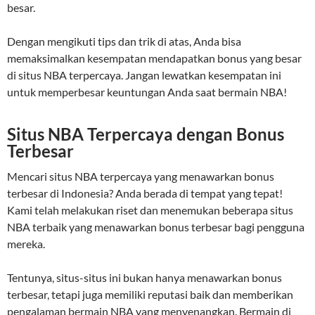
besar.
Dengan mengikuti tips dan trik di atas, Anda bisa
memaksimalkan kesempatan mendapatkan bonus yang besar
di situs NBA terpercaya. Jangan lewatkan kesempatan ini
untuk memperbesar keuntungan Anda saat bermain NBA!
Situs NBA Terpercaya dengan Bonus
Terbesar
Mencari situs NBA terpercaya yang menawarkan bonus
terbesar di Indonesia? Anda berada di tempat yang tepat!
Kami telah melakukan riset dan menemukan beberapa situs
NBA terbaik yang menawarkan bonus terbesar bagi pengguna
mereka.
Tentunya, situs-situs ini bukan hanya menawarkan bonus
terbesar, tetapi juga memiliki reputasi baik dan memberikan
pengalaman bermain NBA yang menyenangkan. Bermain di