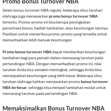
Promo Bonus Turnover NBA
Selain bonus turnover NBA reguler, beberapa situs taruhan
olahraga juga menawarkan
promo bonus turnover NBA
tertentu. Promo-promo ini bisa berupa peningkatan
persentase bonus, hadiah tambahan, atau keuntungan lainnya.
Pastikan untuk memeriksa promo-promo yang tersedia untuk
memanfaatkan lebih banyak keuntungan.
Promo bonus turnover NBA
dapat memberikan keuntungan
tambahan bagi para pemain dalam memasang taruhan pada
pertandingan NBA. Dengan memanfaatkan promo ini, nilai
taruhan Anda bisa semakin meningkat, sehingga Anda bisa
mendapatkan keuntungan yang lebih besar. Beberapa situs
taruhan olahraga bahkan menawarkan promo
bonus turnover
NBA terbesar
, sehingga bisa menjadi tambahan modal untuk
memasang taruhan pada pertandingan NBA.
Memaksimalkan Bonus Turnover NBA