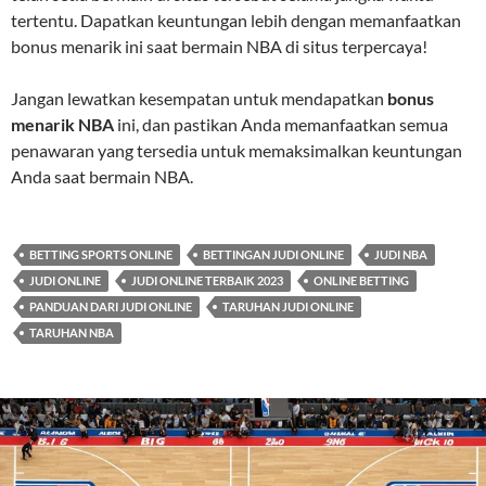
tertentu. Dapatkan keuntungan lebih dengan memanfaatkan
bonus menarik ini saat bermain NBA di situs terpercaya!
Jangan lewatkan kesempatan untuk mendapatkan
bonus
menarik NBA
ini, dan pastikan Anda memanfaatkan semua
penawaran yang tersedia untuk memaksimalkan keuntungan
Anda saat bermain NBA.
BETTING SPORTS ONLINE
BETTINGAN JUDI ONLINE
JUDI NBA
JUDI ONLINE
JUDI ONLINE TERBAIK 2023
ONLINE BETTING
PANDUAN DARI JUDI ONLINE
TARUHAN JUDI ONLINE
TARUHAN NBA