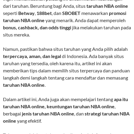
dari taruhan. Beruntung bagi Anda, situs
taruhan NBA online
seperti
Betway
,
188bet
, dan
SBOBET
menawarkan
promosi
taruhan NBA online
yang menarik. Anda dapat memperoleh
bonus, cashback, dan odds tinggi
jika melakukan taruhan pada
situs mereka.
Namun, pastikan bahwa situs taruhan yang Anda pilih adalah
terpercaya, aman, dan legal
di Indonesia. Ada banyak situs
taruhan yang tersedia, oleh karena itu, artikel ini akan
memberikan tips dalam memilih situs terpercaya dan panduan
langkah demi langkah tentang cara mendaftar dan memasang
taruhan NBA online
.
Dalam artikel ini, Anda juga akan mempelajari tentang
apa itu
taruhan NBA online, keuntungan taruhan NBA online
,
berbagai
jenis taruhan NBA online
, dan
strategi taruhan NBA
online
yang efektif.