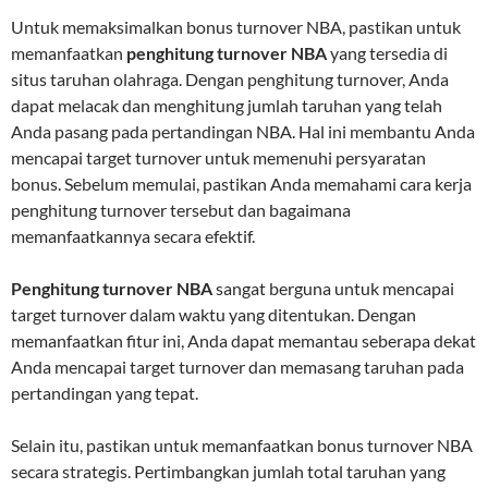
Untuk memaksimalkan bonus turnover NBA, pastikan untuk
memanfaatkan
penghitung turnover NBA
yang tersedia di
situs taruhan olahraga. Dengan penghitung turnover, Anda
dapat melacak dan menghitung jumlah taruhan yang telah
Anda pasang pada pertandingan NBA. Hal ini membantu Anda
mencapai target turnover untuk memenuhi persyaratan
bonus. Sebelum memulai, pastikan Anda memahami cara kerja
penghitung turnover tersebut dan bagaimana
memanfaatkannya secara efektif.
Penghitung turnover NBA
sangat berguna untuk mencapai
target turnover dalam waktu yang ditentukan. Dengan
memanfaatkan fitur ini, Anda dapat memantau seberapa dekat
Anda mencapai target turnover dan memasang taruhan pada
pertandingan yang tepat.
Selain itu, pastikan untuk memanfaatkan bonus turnover NBA
secara strategis. Pertimbangkan jumlah total taruhan yang