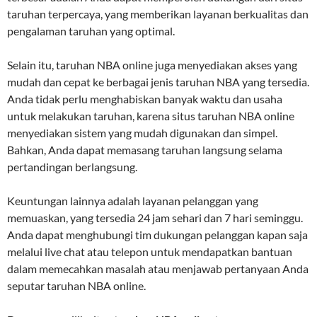
taruhan terpercaya, yang memberikan layanan berkualitas dan
pengalaman taruhan yang optimal.
Selain itu, taruhan NBA online juga menyediakan akses yang
mudah dan cepat ke berbagai jenis taruhan NBA yang tersedia.
Anda tidak perlu menghabiskan banyak waktu dan usaha
untuk melakukan taruhan, karena situs taruhan NBA online
menyediakan sistem yang mudah digunakan dan simpel.
Bahkan, Anda dapat memasang taruhan langsung selama
pertandingan berlangsung.
Keuntungan lainnya adalah layanan pelanggan yang
memuaskan, yang tersedia 24 jam sehari dan 7 hari seminggu.
Anda dapat menghubungi tim dukungan pelanggan kapan saja
melalui live chat atau telepon untuk mendapatkan bantuan
dalam memecahkan masalah atau menjawab pertanyaan Anda
seputar taruhan NBA online.