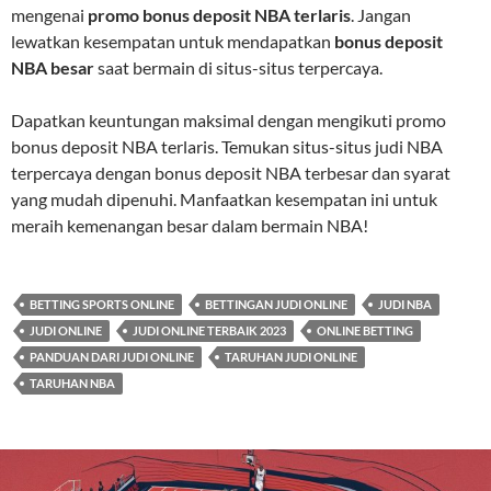
mengenai
promo bonus deposit NBA terlaris
. Jangan
lewatkan kesempatan untuk mendapatkan
bonus deposit
NBA besar
saat bermain di situs-situs terpercaya.
Dapatkan keuntungan maksimal dengan mengikuti promo
bonus deposit NBA terlaris. Temukan situs-situs judi NBA
terpercaya dengan bonus deposit NBA terbesar dan syarat
yang mudah dipenuhi. Manfaatkan kesempatan ini untuk
meraih kemenangan besar dalam bermain NBA!
BETTING SPORTS ONLINE
BETTINGAN JUDI ONLINE
JUDI NBA
JUDI ONLINE
JUDI ONLINE TERBAIK 2023
ONLINE BETTING
PANDUAN DARI JUDI ONLINE
TARUHAN JUDI ONLINE
TARUHAN NBA