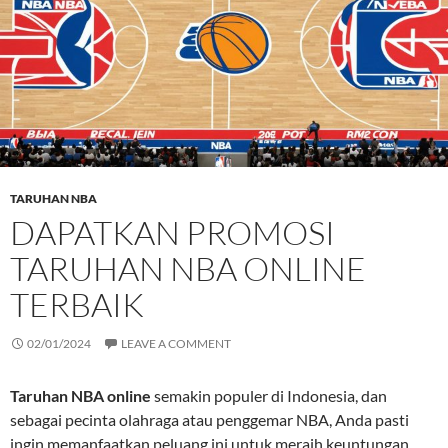
TARUHAN NBA
DAPATKAN PROMOSI
TARUHAN NBA ONLINE
TERBAIK
02/01/2024
LEAVE A COMMENT
Taruhan NBA online
semakin populer di Indonesia, dan
sebagai pecinta olahraga atau penggemar NBA, Anda pasti
ingin memanfaatkan peluang ini untuk meraih keuntungan