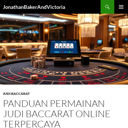
Search
JonathanBakerAndVictoria
SKIP
PRIMAR
TO
MENU
CONTENT
JUDI BACCARAT
PANDUAN PERMAINAN
JUDI BACCARAT ONLINE
TERPERCAYA