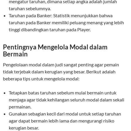
mengatur taruhan, dimana setiap angka adalah jumlah
taruhan sebelumnya.
Taruhan pada Banker: Statistik menunjukkan bahwa
taruhan pada Banker memiliki peluang menang yang lebih
tinggi dibandingkan taruhan pada Player.
Pentingnya Mengelola Modal dalam
Bermain
Pengelolaan modal dalam judi sangat penting agar pemain
tidak terjebak dalam kerugian yang besar. Berikut adalah
beberapa tips untuk mengelola modal:
Tetapkan batas taruhan sebelum mulai bermain untuk
menjaga agar tidak kehilangan seluruh modal dalam sekali
permainan.
Gunakan sebagian kecil dari modal untuk setiap taruhan
agar dapat bermain lebih lama dan mengurangi risiko
kerugian besar.