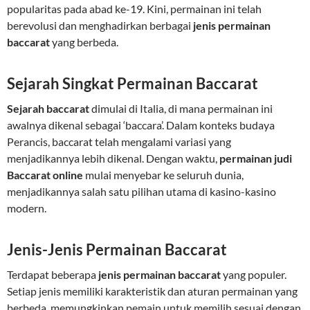
popularitas pada abad ke-19. Kini, permainan ini telah
berevolusi dan menghadirkan berbagai
jenis permainan
baccarat
yang berbeda.
Sejarah Singkat Permainan Baccarat
Sejarah baccarat
dimulai di Italia, di mana permainan ini
awalnya dikenal sebagai ‘baccara’. Dalam konteks budaya
Perancis, baccarat telah mengalami variasi yang
menjadikannya lebih dikenal. Dengan waktu,
permainan judi
Baccarat online
mulai menyebar ke seluruh dunia,
menjadikannya salah satu pilihan utama di kasino-kasino
modern.
Jenis-Jenis Permainan Baccarat
Terdapat beberapa
jenis permainan baccarat
yang populer.
Setiap jenis memiliki karakteristik dan aturan permainan yang
berbeda, memungkinkan pemain untuk memilih sesuai dengan