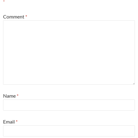
*
Comment
*
Name
*
Email
*