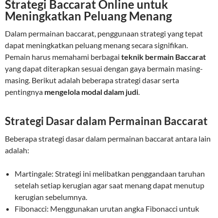
Strategi Baccarat Online untuk
Meningkatkan Peluang Menang
Dalam permainan baccarat, penggunaan strategi yang tepat
dapat meningkatkan peluang menang secara signifikan.
Pemain harus memahami berbagai
teknik bermain Baccarat
yang dapat diterapkan sesuai dengan gaya bermain masing-
masing. Berikut adalah beberapa strategi dasar serta
pentingnya
mengelola modal dalam judi
.
Strategi Dasar dalam Permainan Baccarat
Beberapa strategi dasar dalam permainan baccarat antara lain
adalah:
Martingale: Strategi ini melibatkan penggandaan taruhan
setelah setiap kerugian agar saat menang dapat menutup
kerugian sebelumnya.
Fibonacci: Menggunakan urutan angka Fibonacci untuk