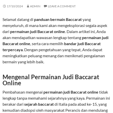
17/10/2024
ADMIN
LEAVE A COMMENT
Selamat datang di
panduan bermain Baccarat
yang
menyeluruh, di mana kami akan mengeksplorasi segala aspek
dari
permainan judi Baccarat online
. Dalam artikel ini, Anda
akan mendapatkan wawasan lengkap tentang
permainan judi
Baccarat online
, serta cara memilih
bandar judi Baccarat
terpercaya
. Dengan pengetahuan yang tepat, Anda dapat
meningkatkan peluang menang dan menikmati pengalaman
bermain yang lebih baik.
Mengenal Permainan Judi Baccarat
Online
Pembahasan mengenai
permainan judi Baccarat online
tidak
lengkap tanpa memahami sejarahnya yang kaya. Permainan ini
berakar dari
sejarah baccarat
di Italia pada abad ke-15, yang
kemudian diadopsi oleh masyarakat Perancis dan mendulang