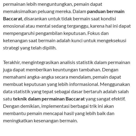
permainan lebih menguntungkan, pemain dapat
memaksimalkan peluang mereka. Dalam
panduan bermain
Baccarat
, disarankan untuk tidak bermain saat kondisi
emosional atau mental sedang terganggu, karena hal ini dapat
mempengaruhi pengambilan keputusan. Fokus dan
ketenangan saat bermain adalah kunci untuk mengeksekusi
strategi yang telah dipilih.
Terakhir, mengintegrasikan analisis statistik dalam permainan
juga dapat memberikan keuntungan tambahan. Dengan
memahami angka-angka secara mendalam, pemain dapat
membuat keputusan yang lebih informasional. Menggunakan
data statistik yang tepat sebagai dasar bertaruh adalah salah
satu
teknik dalam permainan Baccarat
yang sangat efektif.
Dengan demikian, implementasi berbagai trik ini akan
membantu pemain mencapai hasil yang lebih baik dan
meningkatkan kesenangan bermain.