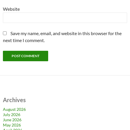
Website
Save my name, email, and website in this browser for the
next time I comment.
Archives
August 2026
July 2026
June 2026
May 2026