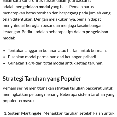
Salah satu kunci untuk sukses dalam judi baccarat
adalah
pengelolaan modal
yang baik. Pemain harus
menetapkan batas taruhan dan berpegang pada jumlah yang
telah ditentukan. Dengan melakukannya, pemain dapat
menghindari kerugian besar dan menjaga keseimbangan
keuangan. Berikut adalah beberapa tips dalam
pengelolaan
modal
:
Tentukan anggaran bulanan atau harian untuk bermain.
Pisahkan modal permainan dari keuangan pribadi.
Gunakan 1-5% dari total modal untuk setiap taruhan.
Strategi Taruhan yang Populer
Pemain sering menggunakan
strategi taruhan baccarat
untuk
meningkatkan peluang menang. Beberapa sistem taruhan yang
populer termasuk:
Sistem Martingale
: Menaikkan taruhan setelah kalah untuk