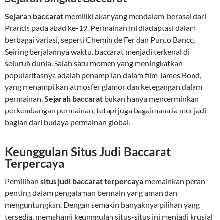
Sejarah baccarat
memiliki akar yang mendalam, berasal dari
Prancis pada abad ke-19. Permainan ini diadaptasi dalam
berbagai variasi, seperti Chemin de Fer dan Punto Banco.
Seiring berjalannya waktu, baccarat menjadi terkenal di
seluruh dunia. Salah satu momen yang meningkatkan
popularitasnya adalah penampilan dalam film James Bond,
yang menampilkan atmosfer glamor dan ketegangan dalam
permainan.
Sejarah baccarat
bukan hanya mencerminkan
perkembangan permainan, tetapi juga bagaimana ia menjadi
bagian dari budaya permainan global.
Keunggulan Situs Judi Baccarat
Terpercaya
Pemilihan
situs judi baccarat terpercaya
memainkan peran
penting dalam pengalaman bermain yang aman dan
menguntungkan. Dengan semakin banyaknya pilihan yang
tersedia, memahami keunggulan situs-situs ini menjadi krusial