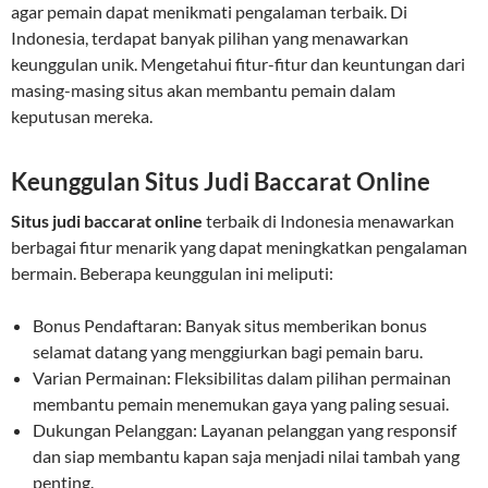
agar pemain dapat menikmati pengalaman terbaik. Di
Indonesia, terdapat banyak pilihan yang menawarkan
keunggulan unik. Mengetahui fitur-fitur dan keuntungan dari
masing-masing situs akan membantu pemain dalam
keputusan mereka.
Keunggulan Situs Judi Baccarat Online
Situs judi baccarat online
terbaik di Indonesia menawarkan
berbagai fitur menarik yang dapat meningkatkan pengalaman
bermain. Beberapa keunggulan ini meliputi:
Bonus Pendaftaran: Banyak situs memberikan bonus
selamat datang yang menggiurkan bagi pemain baru.
Varian Permainan: Fleksibilitas dalam pilihan permainan
membantu pemain menemukan gaya yang paling sesuai.
Dukungan Pelanggan: Layanan pelanggan yang responsif
dan siap membantu kapan saja menjadi nilai tambah yang
penting.