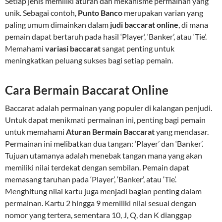
Setiap jenis memiliki aturan dan mekanisme permainan yang
unik. Sebagai contoh,
Punto Banco
merupakan varian yang
paling umum dimainkan dalam
judi baccarat online
, di mana
pemain dapat bertaruh pada hasil ‘Player’, ‘Banker’, atau ‘Tie’.
Memahami
variasi baccarat
sangat penting untuk
meningkatkan peluang sukses bagi setiap pemain.
Cara Bermain Baccarat Online
Baccarat adalah permainan yang populer di kalangan penjudi.
Untuk dapat menikmati permainan ini, penting bagi pemain
untuk memahami
Aturan Bermain Baccarat
yang mendasar.
Permainan ini melibatkan dua tangan: ‘Player’ dan ‘Banker’.
Tujuan utamanya adalah menebak tangan mana yang akan
memiliki nilai terdekat dengan sembilan. Pemain dapat
memasang taruhan pada ‘Player’, ‘Banker’, atau ‘Tie’.
Menghitung nilai kartu juga menjadi bagian penting dalam
permainan. Kartu 2 hingga 9 memiliki nilai sesuai dengan
nomor yang tertera, sementara 10, J, Q, dan K dianggap