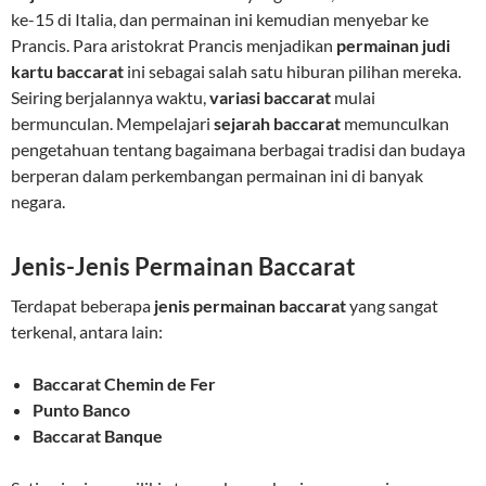
ke-15 di Italia, dan permainan ini kemudian menyebar ke
Prancis. Para aristokrat Prancis menjadikan
permainan judi
kartu baccarat
ini sebagai salah satu hiburan pilihan mereka.
Seiring berjalannya waktu,
variasi baccarat
mulai
bermunculan. Mempelajari
sejarah baccarat
memunculkan
pengetahuan tentang bagaimana berbagai tradisi dan budaya
berperan dalam perkembangan permainan ini di banyak
negara.
Jenis-Jenis Permainan Baccarat
Terdapat beberapa
jenis permainan baccarat
yang sangat
terkenal, antara lain:
Baccarat Chemin de Fer
Punto Banco
Baccarat Banque