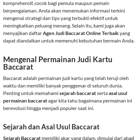
komprehensif, cocok bagi pemula maupun pemain
berpengalaman. Anda akan menemukan informasi terkini
mengenai strategi dan tips yang terbukti efektif untuk
meningkatkan peluang menang. Selain itu, kami juga akan
menyajikan daftar
Agen Judi Baccarat Online Terbaik
yang
dapat diandalkan untuk memenuhi kebutuhan bermain Anda.
Mengenal Permainan Judi Kartu
Baccarat
Baccarat adalah permainan judi kartu yang telah teruji oleh
waktu dan memiliki banyak penggemar di seluruh dunia.
Penting untuk memahami
sejarah baccarat
serta
asal usul
permainan baccarat
agar kita tahu bagaimana permainan ini
berevolusi hingga menjadi populer saat ini.
Sejarah dan Asal Usul Baccarat
Sejarah Baccarat
memiliki akar yang dalam, dimulai dari abad