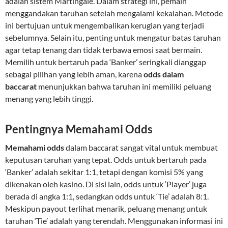
adalah sistem Martingale. Dalam strategi ini, pemain
menggandakan taruhan setelah mengalami kekalahan. Metode
ini bertujuan untuk mengembalikan kerugian yang terjadi
sebelumnya. Selain itu, penting untuk mengatur batas taruhan
agar tetap tenang dan tidak terbawa emosi saat bermain.
Memilih untuk bertaruh pada ‘Banker’ seringkali dianggap
sebagai pilihan yang lebih aman, karena
odds dalam
baccarat
menunjukkan bahwa taruhan ini memiliki peluang
menang yang lebih tinggi.
Pentingnya Memahami Odds
Memahami odds
dalam baccarat sangat vital untuk membuat
keputusan taruhan yang tepat. Odds untuk bertaruh pada
‘Banker’ adalah sekitar 1:1, tetapi dengan komisi 5% yang
dikenakan oleh kasino. Di sisi lain, odds untuk ‘Player’ juga
berada di angka 1:1, sedangkan odds untuk ‘Tie’ adalah 8:1.
Meskipun payout terlihat menarik, peluang menang untuk
taruhan ‘Tie’ adalah yang terendah. Menggunakan informasi ini