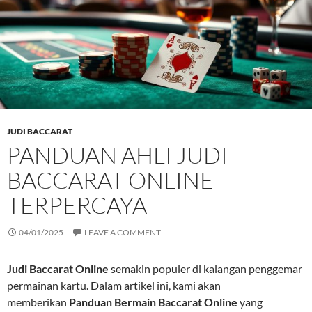
JUDI BACCARAT
PANDUAN AHLI JUDI
BACCARAT ONLINE
TERPERCAYA
04/01/2025
LEAVE A COMMENT
Judi Baccarat Online
semakin populer di kalangan penggemar
permainan kartu. Dalam artikel ini, kami akan
memberikan
Panduan Bermain Baccarat Online
yang