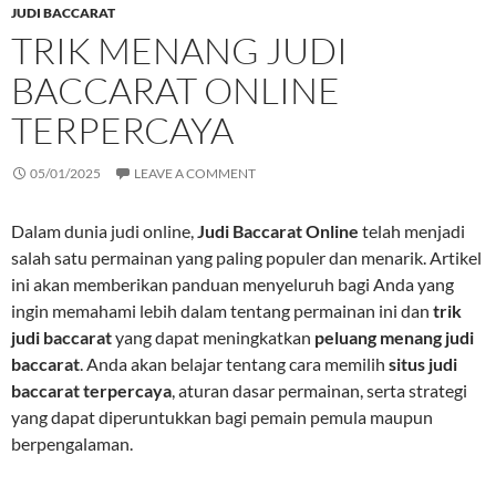
JUDI BACCARAT
TRIK MENANG JUDI
BACCARAT ONLINE
TERPERCAYA
05/01/2025
LEAVE A COMMENT
Dalam dunia judi online,
Judi Baccarat Online
telah menjadi
salah satu permainan yang paling populer dan menarik. Artikel
ini akan memberikan panduan menyeluruh bagi Anda yang
ingin memahami lebih dalam tentang permainan ini dan
trik
judi baccarat
yang dapat meningkatkan
peluang menang judi
baccarat
. Anda akan belajar tentang cara memilih
situs judi
baccarat terpercaya
, aturan dasar permainan, serta strategi
yang dapat diperuntukkan bagi pemain pemula maupun
berpengalaman.