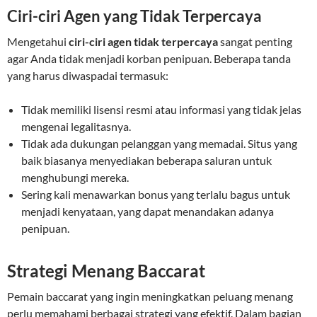
Ciri-ciri Agen yang Tidak Terpercaya
Mengetahui
ciri-ciri agen tidak terpercaya
sangat penting
agar Anda tidak menjadi korban penipuan. Beberapa tanda
yang harus diwaspadai termasuk:
Tidak memiliki lisensi resmi atau informasi yang tidak jelas
mengenai legalitasnya.
Tidak ada dukungan pelanggan yang memadai. Situs yang
baik biasanya menyediakan beberapa saluran untuk
menghubungi mereka.
Sering kali menawarkan bonus yang terlalu bagus untuk
menjadi kenyataan, yang dapat menandakan adanya
penipuan.
Strategi Menang Baccarat
Pemain baccarat yang ingin meningkatkan peluang menang
perlu memahami berbagai strategi yang efektif. Dalam bagian