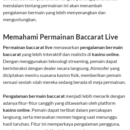
mendalam tentang permainan ini akan menambah
pengalaman bermain yang lebih menyenangkan dan
menguntungkan.
Memahami Permainan Baccarat Live
Permainan baccarat live
menawarkan
pengalaman bermain
baccarat
yang lebih interaktif dan realistis di
kasino online
.
Dengan menggunakan teknologi streaming, pemain dapat
berinteraksi dengan dealer secara langsung. Atmosfer yang
diciptakan meniru suasana kasino fisik, memberikan pemain
sensasi seolah-olah mereka sedang berada di meja permainan.
Pengalaman bermain baccarat
menjadi lebih menarik dengan
adanya fitur-fitur canggih yang ditawarkan oleh platform
kasino online
. Pemain dapat terlibat dalam percakapan
langsung, serta merasakan momen tegang saat menunggu
hasil taruhan. Fitur ini memperkaya pengalaman pengguna,