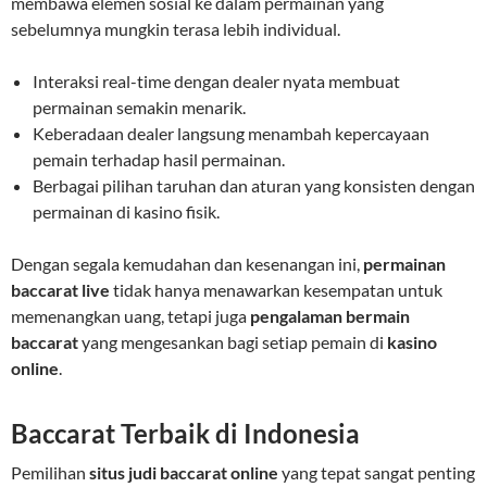
membawa elemen sosial ke dalam permainan yang
sebelumnya mungkin terasa lebih individual.
Interaksi real-time dengan dealer nyata membuat
permainan semakin menarik.
Keberadaan dealer langsung menambah kepercayaan
pemain terhadap hasil permainan.
Berbagai pilihan taruhan dan aturan yang konsisten dengan
permainan di kasino fisik.
Dengan segala kemudahan dan kesenangan ini,
permainan
baccarat live
tidak hanya menawarkan kesempatan untuk
memenangkan uang, tetapi juga
pengalaman bermain
baccarat
yang mengesankan bagi setiap pemain di
kasino
online
.
Baccarat Terbaik di Indonesia
Pemilihan
situs judi baccarat online
yang tepat sangat penting