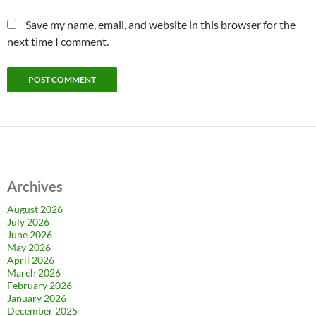
Save my name, email, and website in this browser for the
next time I comment.
Archives
August 2026
July 2026
June 2026
May 2026
April 2026
March 2026
February 2026
January 2026
December 2025