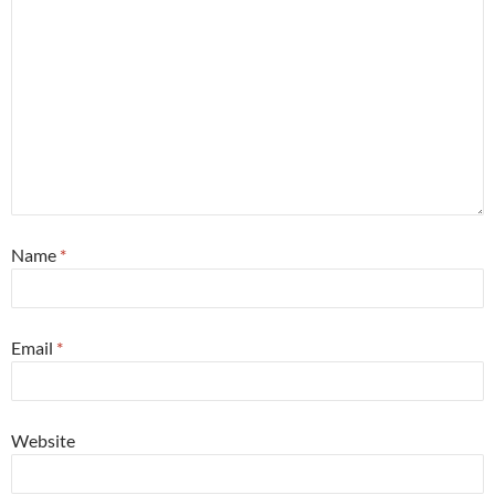
Name
*
Email
*
Website