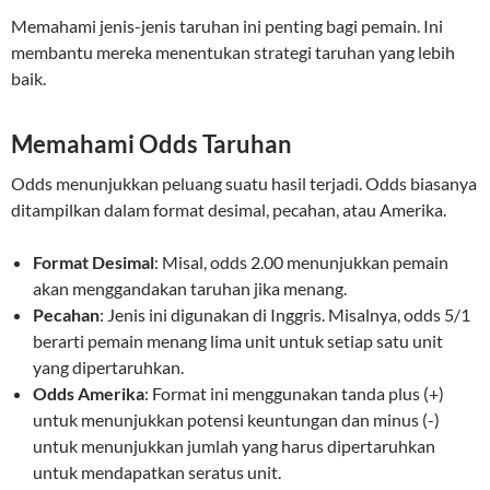
Memahami jenis-jenis taruhan ini penting bagi pemain. Ini
membantu mereka menentukan strategi taruhan yang lebih
baik.
Memahami Odds Taruhan
Odds menunjukkan peluang suatu hasil terjadi. Odds biasanya
ditampilkan dalam format desimal, pecahan, atau Amerika.
Format Desimal
: Misal, odds 2.00 menunjukkan pemain
akan menggandakan taruhan jika menang.
Pecahan
: Jenis ini digunakan di Inggris. Misalnya, odds 5/1
berarti pemain menang lima unit untuk setiap satu unit
yang dipertaruhkan.
Odds Amerika
: Format ini menggunakan tanda plus (+)
untuk menunjukkan potensi keuntungan dan minus (-)
untuk menunjukkan jumlah yang harus dipertaruhkan
untuk mendapatkan seratus unit.