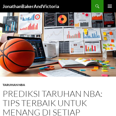
Search
JonathanBakerAndVictoria
SKIP
PRIMAR
TO
MENU
CONTENT
TARUHAN NBA
PREDIKSI TARUHAN NBA:
TIPS TERBAIK UNTUK
MENANG DI SETIAP