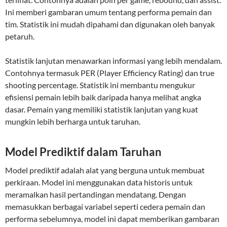
Ini memberi gambaran umum tentang performa pemain dan
tim. Statistik ini mudah dipahami dan digunakan oleh banyak
petaruh.
Statistik lanjutan menawarkan informasi yang lebih mendalam.
Contohnya termasuk PER (Player Efficiency Rating) dan true
shooting percentage. Statistik ini membantu mengukur
efisiensi pemain lebih baik daripada hanya melihat angka
dasar. Pemain yang memiliki statistik lanjutan yang kuat
mungkin lebih berharga untuk taruhan.
Model Prediktif dalam Taruhan
Model prediktif adalah alat yang berguna untuk membuat
perkiraan. Model ini menggunakan data historis untuk
meramalkan hasil pertandingan mendatang. Dengan
memasukkan berbagai variabel seperti cedera pemain dan
performa sebelumnya, model ini dapat memberikan gambaran