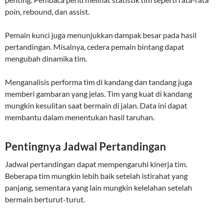
poin, rebound, dan assist.
Pemain kunci juga menunjukkan dampak besar pada hasil
pertandingan. Misalnya, cedera pemain bintang dapat
mengubah dinamika tim.
Menganalisis performa tim di kandang dan tandang juga
memberi gambaran yang jelas. Tim yang kuat di kandang
mungkin kesulitan saat bermain di jalan. Data ini dapat
membantu dalam menentukan hasil taruhan.
Pentingnya Jadwal Pertandingan
Jadwal pertandingan dapat mempengaruhi kinerja tim.
Beberapa tim mungkin lebih baik setelah istirahat yang
panjang, sementara yang lain mungkin kelelahan setelah
bermain berturut-turut.