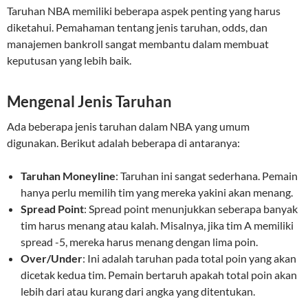
Taruhan NBA memiliki beberapa aspek penting yang harus
diketahui. Pemahaman tentang jenis taruhan, odds, dan
manajemen bankroll sangat membantu dalam membuat
keputusan yang lebih baik.
Mengenal Jenis Taruhan
Ada beberapa jenis taruhan dalam NBA yang umum
digunakan. Berikut adalah beberapa di antaranya:
Taruhan Moneyline
: Taruhan ini sangat sederhana. Pemain
hanya perlu memilih tim yang mereka yakini akan menang.
Spread Point
: Spread point menunjukkan seberapa banyak
tim harus menang atau kalah. Misalnya, jika tim A memiliki
spread -5, mereka harus menang dengan lima poin.
Over/Under
: Ini adalah taruhan pada total poin yang akan
dicetak kedua tim. Pemain bertaruh apakah total poin akan
lebih dari atau kurang dari angka yang ditentukan.