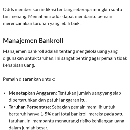
Odds memberikan indikasi tentang seberapa mungkin suatu
tim menang. Memahami odds dapat membantu pemain
merencanakan taruhan yang lebih baik.
Manajemen Bankroll
Manajemen bankroll adalah tentang mengelola uang yang
digunakan untuk taruhan. Ini sangat penting agar pemain tidak
kehabisan uang.
Pemain disarankan untuk:
Menetapkan Anggaran
: Tentukan jumlah uang yang siap
dipertaruhkan dan patuhi anggaran itu.
Taruhan Persentase
: Sebagian pemain memilih untuk
bertaruh hanya 1-5% dari total bankroll mereka pada satu
taruhan. Ini membantu mengurangi risiko kehilangan uang
dalam jumlah besar.