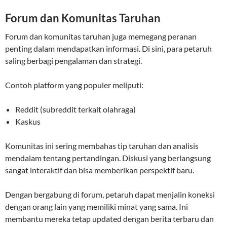
Forum dan Komunitas Taruhan
Forum dan komunitas taruhan juga memegang peranan
penting dalam mendapatkan informasi. Di sini, para petaruh
saling berbagi pengalaman dan strategi.
Contoh platform yang populer meliputi:
Reddit (subreddit terkait olahraga)
Kaskus
Komunitas ini sering membahas tip taruhan dan analisis
mendalam tentang pertandingan. Diskusi yang berlangsung
sangat interaktif dan bisa memberikan perspektif baru.
Dengan bergabung di forum, petaruh dapat menjalin koneksi
dengan orang lain yang memiliki minat yang sama. Ini
membantu mereka tetap updated dengan berita terbaru dan