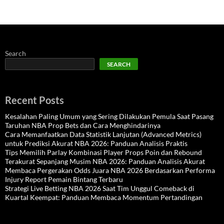
Search
SEARCH
Recent Posts
Kesalahan Paling Umum yang Sering Dilakukan Pemula Saat Pasang
Taruhan NBA Prop Bets dan Cara Menghindarinya
Cara Memanfaatkan Data Statistik Lanjutan (Advanced Metrics)
untuk Prediksi Akurat NBA 2026: Panduan Analisis Praktis
Tips Memilih Parlay Kombinasi Player Props Poin dan Rebound
Terakurat Sepanjang Musim NBA 2026: Panduan Analisis Akurat
Membaca Pergerakan Odds Juara NBA 2026 Berdasarkan Performa
Injury Report Pemain Bintang Terbaru
Strategi Live Betting NBA 2026 Saat Tim Unggul Comeback di
Kuartal Keempat: Panduan Membaca Momentum Pertandingan