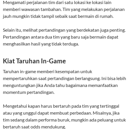
Mengamati perjalanan tim dari satu lokasi ke lokasi lain
memberi wawasan tambahan. Tim yang melakukan perjalanan
jauh mungkin tidak tampil sebaik saat bermain di rumah.
Selain itu, melihat pertandingan yang berdekatan juga penting.
Pertandingan antara dua tim yang baru saja bermain dapat
menghasilkan hasil yang tidak terduga.
Kiat Taruhan In-Game
Taruhan in-game memberi kesempatan untuk
mempertaruhkan saat pertandingan berlangsung. Ini bisa lebih
menguntungkan jika Anda tahu bagaimana memanfaatkan
momentum pertandingan.
Mengetahui kapan harus bertaruh pada tim yang tertinggal
atau yang unggul dapat membuat perbedaan. Misalnya, jika
tim sedang dalam performa buruk, mungkin ada peluang untuk
bertaruh saat odds mendukung.