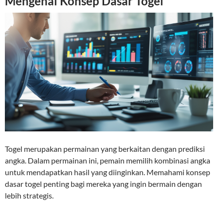
Mengenal Konsep Dasar Togel
Togel merupakan permainan yang berkaitan dengan prediksi
angka. Dalam permainan ini, pemain memilih kombinasi angka
untuk mendapatkan hasil yang diinginkan. Memahami konsep
dasar togel penting bagi mereka yang ingin bermain dengan
lebih strategis.