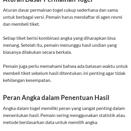
Aturan dasar permainan togel cukup sederhana dan sama
untuk berbagai versi. Pemain harus mendaftar di agen resmi
dan membeli tiket.
Setiap tiket berisi kombinasi angka yang diharapkan bisa
menang. Setelah itu, pemain menunggu hasil undian yang
biasanya dilakukan secara berkala.
Pemain juga perlu memahami bahwa ada batasan waktu untuk
membeli tiket sebelum hasil ditentukan, ini penting agar tidak
kehilangan kesempatan.
Peran Angka dalam Penentuan Hasil
Angka dalam togel memiliki peran yang sangat penting dalam
menentukan hasil. Pemain sering menggunakan statistik atau
metode berdasarkan data untuk memilih angka.