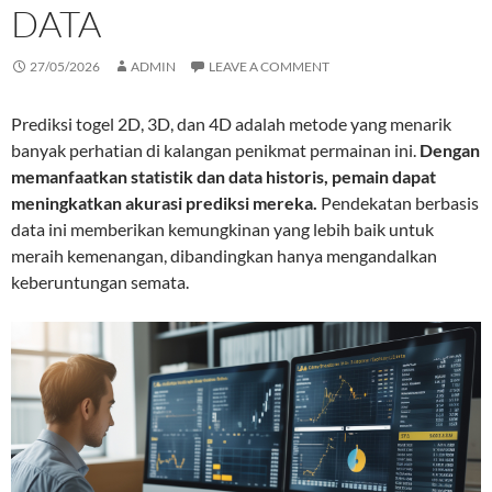
DATA
27/05/2026
ADMIN
LEAVE A COMMENT
Prediksi togel 2D, 3D, dan 4D adalah metode yang menarik
banyak perhatian di kalangan penikmat permainan ini.
Dengan
memanfaatkan statistik dan data historis, pemain dapat
meningkatkan akurasi prediksi mereka.
Pendekatan berbasis
data ini memberikan kemungkinan yang lebih baik untuk
meraih kemenangan, dibandingkan hanya mengandalkan
keberuntungan semata.