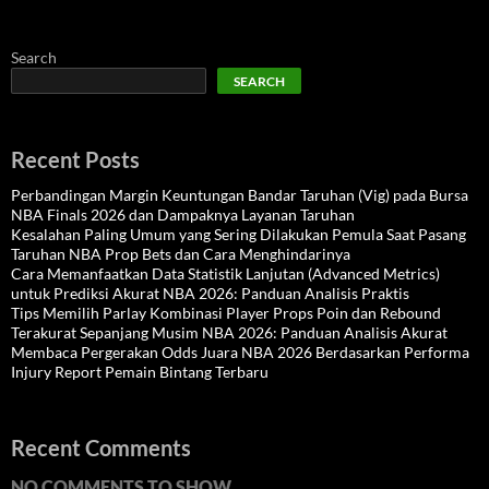
Search
SEARCH
Recent Posts
Perbandingan Margin Keuntungan Bandar Taruhan (Vig) pada Bursa
NBA Finals 2026 dan Dampaknya Layanan Taruhan
Kesalahan Paling Umum yang Sering Dilakukan Pemula Saat Pasang
Taruhan NBA Prop Bets dan Cara Menghindarinya
Cara Memanfaatkan Data Statistik Lanjutan (Advanced Metrics)
untuk Prediksi Akurat NBA 2026: Panduan Analisis Praktis
Tips Memilih Parlay Kombinasi Player Props Poin dan Rebound
Terakurat Sepanjang Musim NBA 2026: Panduan Analisis Akurat
Membaca Pergerakan Odds Juara NBA 2026 Berdasarkan Performa
Injury Report Pemain Bintang Terbaru
Recent Comments
NO COMMENTS TO SHOW.