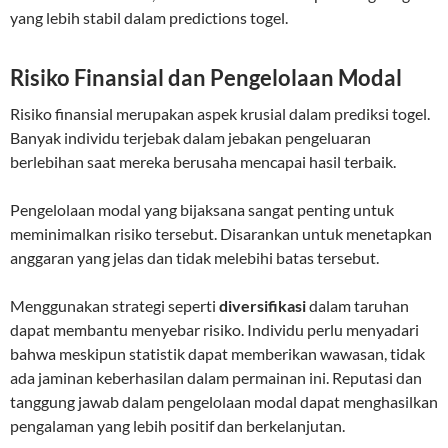
yang lebih stabil dalam predictions togel.
Risiko Finansial dan Pengelolaan Modal
Risiko finansial merupakan aspek krusial dalam prediksi togel.
Banyak individu terjebak dalam jebakan pengeluaran
berlebihan saat mereka berusaha mencapai hasil terbaik.
Pengelolaan modal yang bijaksana sangat penting untuk
meminimalkan risiko tersebut. Disarankan untuk menetapkan
anggaran yang jelas dan tidak melebihi batas tersebut.
Menggunakan strategi seperti
diversifikasi
dalam taruhan
dapat membantu menyebar risiko. Individu perlu menyadari
bahwa meskipun statistik dapat memberikan wawasan, tidak
ada jaminan keberhasilan dalam permainan ini. Reputasi dan
tanggung jawab dalam pengelolaan modal dapat menghasilkan
pengalaman yang lebih positif dan berkelanjutan.