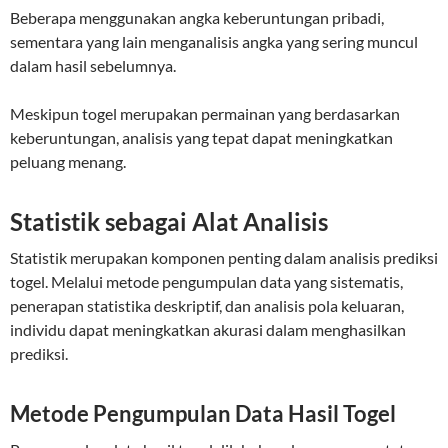
Beberapa menggunakan angka keberuntungan pribadi,
sementara yang lain menganalisis angka yang sering muncul
dalam hasil sebelumnya.
Meskipun togel merupakan permainan yang berdasarkan
keberuntungan, analisis yang tepat dapat meningkatkan
peluang menang.
Statistik sebagai Alat Analisis
Statistik merupakan komponen penting dalam analisis prediksi
togel. Melalui metode pengumpulan data yang sistematis,
penerapan statistika deskriptif, dan analisis pola keluaran,
individu dapat meningkatkan akurasi dalam menghasilkan
prediksi.
Metode Pengumpulan Data Hasil Togel