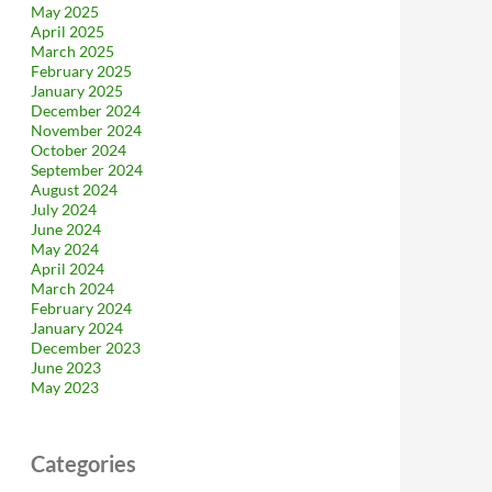
May 2025
April 2025
March 2025
February 2025
January 2025
December 2024
November 2024
October 2024
September 2024
August 2024
July 2024
June 2024
May 2024
April 2024
March 2024
February 2024
January 2024
December 2023
June 2023
May 2023
Categories