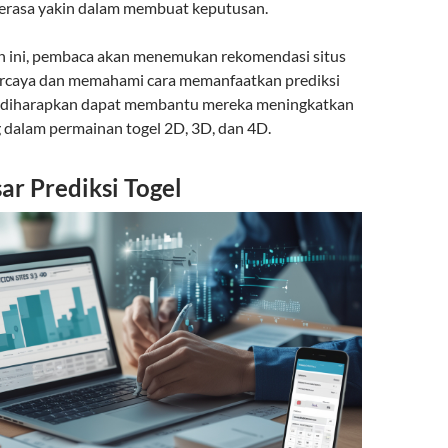
erasa yakin dalam membuat keputusan.
 ini, pembaca akan menemukan rekomendasi situs
ercaya dan memahami cara memanfaatkan prediksi
ni diharapkan dapat membantu mereka meningkatkan
dalam permainan togel 2D, 3D, dan 4D.
ar Prediksi Togel