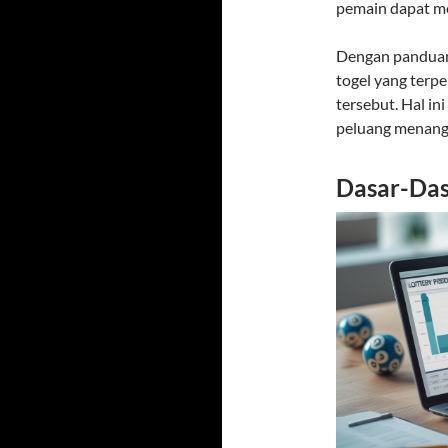
pemain dapat m
Dengan panduan
togel yang terp
tersebut. Hal i
peluang menang 
Dasar-Das