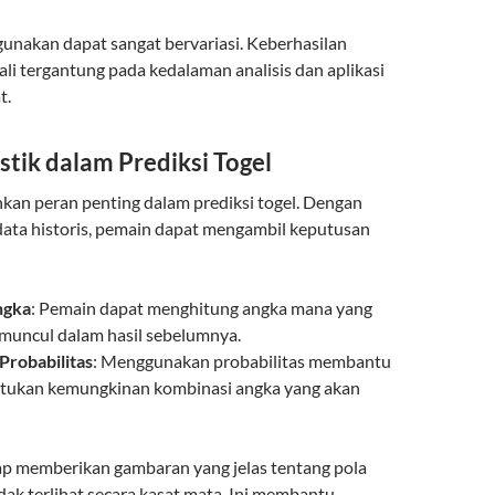
unakan dapat sangat bervariasi. Keberhasilan
kali tergantung pada kedalaman analisis dan aplikasi
t.
stik dalam Prediksi Togel
nkan peran penting dalam prediksi togel. Dengan
ta historis, pemain dapat mengambil keputusan
ngka
: Pemain dapat menghitung angka mana yang
 muncul dalam hasil sebelumnya.
Probabilitas
: Menggunakan probabilitas membantu
tukan kemungkinan kombinasi angka yang akan
rap memberikan gambaran yang jelas tentang pola
dak terlihat secara kasat mata. Ini membantu