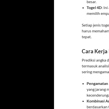
besar.
Togel 4D
: In
memilih empa
Setiap jenis tog
harus memahami
tepat.
Cara Kerja
Prediksi angka 
termasuk analis
sering mengamat
Pengamatan 
yang jarang
kecenderung
Kombinasi A
berdasarkan 