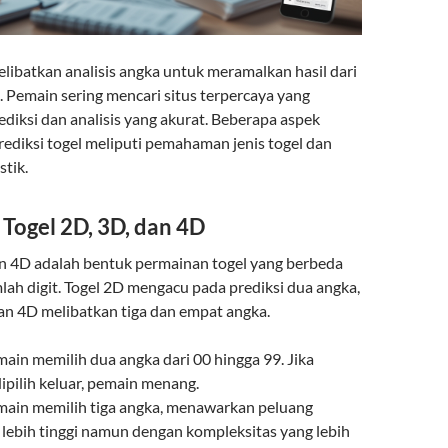
elibatkan analisis angka untuk meramalkan hasil dari
. Pemain sering mencari situs terpercaya yang
diksi dan analisis yang akurat. Beberapa aspek
rediksi togel meliputi pemahaman jenis togel dan
stik.
 Togel 2D, 3D, dan 4D
an 4D adalah bentuk permainan togel yang berbeda
lah digit. Togel 2D mengacu pada prediksi dua angka,
n 4D melibatkan tiga dan empat angka.
main memilih dua angka dari 00 hingga 99. Jika
ipilih keluar, pemain menang.
main memilih tiga angka, menawarkan peluang
lebih tinggi namun dengan kompleksitas yang lebih