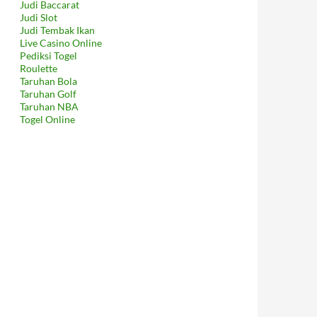
Judi Baccarat
Judi Slot
Judi Tembak Ikan
Live Casino Online
Pediksi Togel
Roulette
Taruhan Bola
Taruhan Golf
Taruhan NBA
Togel Online