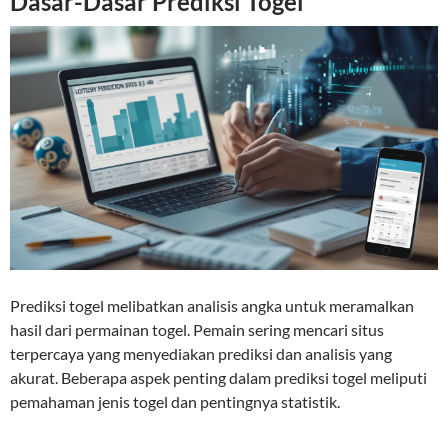
Dasar-Dasar Prediksi Togel
Prediksi togel melibatkan analisis angka untuk meramalkan
hasil dari permainan togel. Pemain sering mencari situs
terpercaya yang menyediakan prediksi dan analisis yang
akurat. Beberapa aspek penting dalam prediksi togel meliputi
pemahaman jenis togel dan pentingnya statistik.