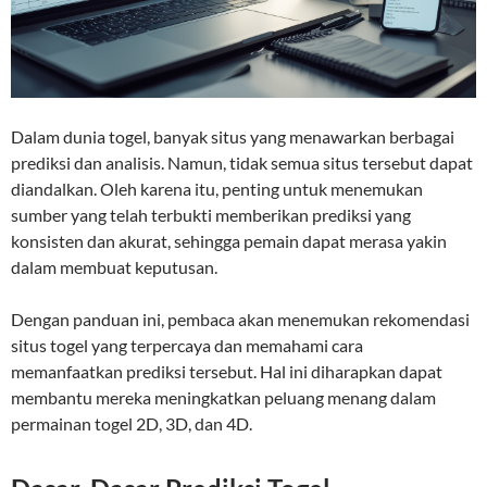
Dalam dunia togel, banyak situs yang menawarkan berbagai
prediksi dan analisis. Namun, tidak semua situs tersebut dapat
diandalkan. Oleh karena itu, penting untuk menemukan
sumber yang telah terbukti memberikan prediksi yang
konsisten dan akurat, sehingga pemain dapat merasa yakin
dalam membuat keputusan.
Dengan panduan ini, pembaca akan menemukan rekomendasi
situs togel yang terpercaya dan memahami cara
memanfaatkan prediksi tersebut. Hal ini diharapkan dapat
membantu mereka meningkatkan peluang menang dalam
permainan togel 2D, 3D, dan 4D.