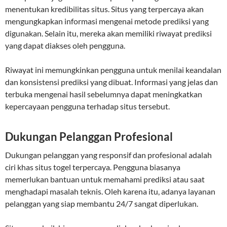
menentukan kredibilitas situs. Situs yang terpercaya akan
mengungkapkan informasi mengenai metode prediksi yang
digunakan. Selain itu, mereka akan memiliki riwayat prediksi
yang dapat diakses oleh pengguna.
Riwayat ini memungkinkan pengguna untuk menilai keandalan
dan konsistensi prediksi yang dibuat. Informasi yang jelas dan
terbuka mengenai hasil sebelumnya dapat meningkatkan
kepercayaan pengguna terhadap situs tersebut.
Dukungan Pelanggan Profesional
Dukungan pelanggan yang responsif dan profesional adalah
ciri khas situs togel terpercaya. Pengguna biasanya
memerlukan bantuan untuk memahami prediksi atau saat
menghadapi masalah teknis. Oleh karena itu, adanya layanan
pelanggan yang siap membantu 24/7 sangat diperlukan.