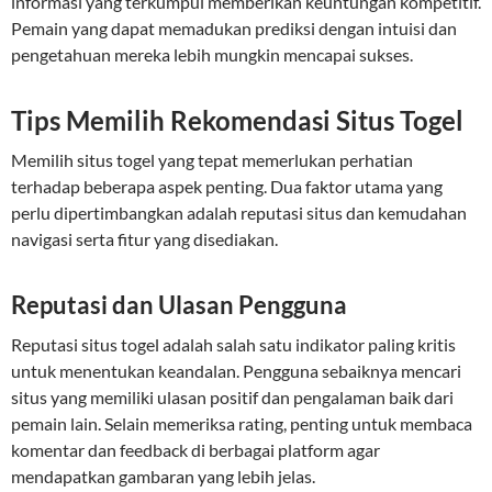
informasi yang terkumpul memberikan keuntungan kompetitif.
Pemain yang dapat memadukan prediksi dengan intuisi dan
pengetahuan mereka lebih mungkin mencapai sukses.
Tips Memilih Rekomendasi Situs Togel
Memilih situs togel yang tepat memerlukan perhatian
terhadap beberapa aspek penting. Dua faktor utama yang
perlu dipertimbangkan adalah reputasi situs dan kemudahan
navigasi serta fitur yang disediakan.
Reputasi dan Ulasan Pengguna
Reputasi situs togel adalah salah satu indikator paling kritis
untuk menentukan keandalan. Pengguna sebaiknya mencari
situs yang memiliki ulasan positif dan pengalaman baik dari
pemain lain. Selain memeriksa rating, penting untuk membaca
komentar dan feedback di berbagai platform agar
mendapatkan gambaran yang lebih jelas.