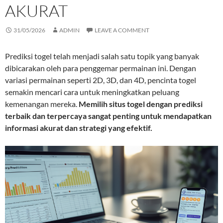
AKURAT
31/05/2026
ADMIN
LEAVE A COMMENT
Prediksi togel telah menjadi salah satu topik yang banyak
dibicarakan oleh para penggemar permainan ini. Dengan
variasi permainan seperti 2D, 3D, dan 4D, pencinta togel
semakin mencari cara untuk meningkatkan peluang
kemenangan mereka.
Memilih situs togel dengan prediksi
terbaik dan terpercaya sangat penting untuk mendapatkan
informasi akurat dan strategi yang efektif.