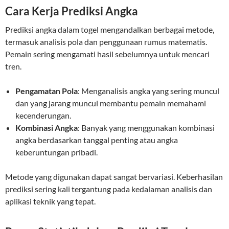
Cara Kerja Prediksi Angka
Prediksi angka dalam togel mengandalkan berbagai metode,
termasuk analisis pola dan penggunaan rumus matematis.
Pemain sering mengamati hasil sebelumnya untuk mencari
tren.
Pengamatan Pola
: Menganalisis angka yang sering muncul
dan yang jarang muncul membantu pemain memahami
kecenderungan.
Kombinasi Angka
: Banyak yang menggunakan kombinasi
angka berdasarkan tanggal penting atau angka
keberuntungan pribadi.
Metode yang digunakan dapat sangat bervariasi. Keberhasilan
prediksi sering kali tergantung pada kedalaman analisis dan
aplikasi teknik yang tepat.