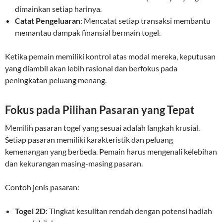
dimainkan setiap harinya.
Catat Pengeluaran
: Mencatat setiap transaksi membantu
memantau dampak finansial bermain togel.
Ketika pemain memiliki kontrol atas modal mereka, keputusan
yang diambil akan lebih rasional dan berfokus pada
peningkatan peluang menang.
Fokus pada Pilihan Pasaran yang Tepat
Memilih pasaran togel yang sesuai adalah langkah krusial.
Setiap pasaran memiliki karakteristik dan peluang
kemenangan yang berbeda. Pemain harus mengenali kelebihan
dan kekurangan masing-masing pasaran.
Contoh jenis pasaran:
Togel 2D
: Tingkat kesulitan rendah dengan potensi hadiah