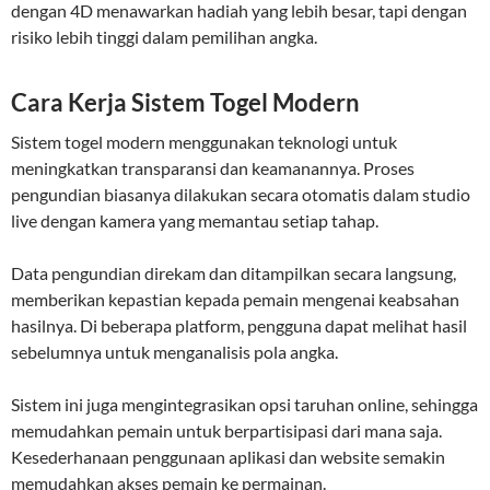
dengan 4D menawarkan hadiah yang lebih besar, tapi dengan
risiko lebih tinggi dalam pemilihan angka.
Cara Kerja Sistem Togel Modern
Sistem togel modern menggunakan teknologi untuk
meningkatkan transparansi dan keamanannya. Proses
pengundian biasanya dilakukan secara otomatis dalam studio
live dengan kamera yang memantau setiap tahap.
Data pengundian direkam dan ditampilkan secara langsung,
memberikan kepastian kepada pemain mengenai keabsahan
hasilnya. Di beberapa platform, pengguna dapat melihat hasil
sebelumnya untuk menganalisis pola angka.
Sistem ini juga mengintegrasikan opsi taruhan online, sehingga
memudahkan pemain untuk berpartisipasi dari mana saja.
Kesederhanaan penggunaan aplikasi dan website semakin
memudahkan akses pemain ke permainan.