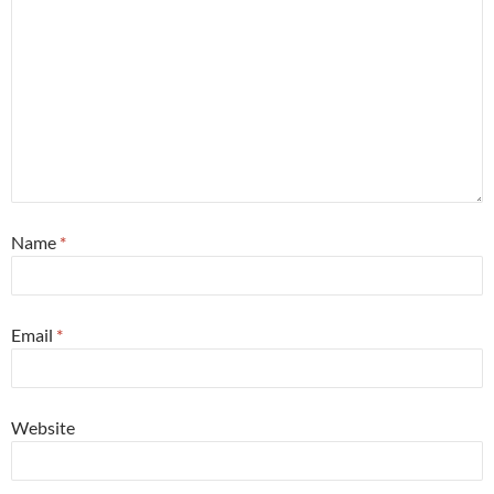
Name
*
Email
*
Website