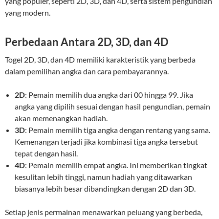
yang populer, seperti 2D, 3D, dan 4D, serta sistem pengundian
yang modern.
Perbedaan Antara 2D, 3D, dan 4D
Togel 2D, 3D, dan 4D memiliki karakteristik yang berbeda
dalam pemilihan angka dan cara pembayarannya.
2D
: Pemain memilih dua angka dari 00 hingga 99. Jika
angka yang dipilih sesuai dengan hasil pengundian, pemain
akan memenangkan hadiah.
3D
: Pemain memilih tiga angka dengan rentang yang sama.
Kemenangan terjadi jika kombinasi tiga angka tersebut
tepat dengan hasil.
4D
: Pemain memilih empat angka. Ini memberikan tingkat
kesulitan lebih tinggi, namun hadiah yang ditawarkan
biasanya lebih besar dibandingkan dengan 2D dan 3D.
Setiap jenis permainan menawarkan peluang yang berbeda,