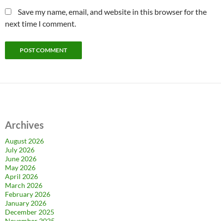
Save my name, email, and website in this browser for the
next time I comment.
Archives
August 2026
July 2026
June 2026
May 2026
April 2026
March 2026
February 2026
January 2026
December 2025
November 2025