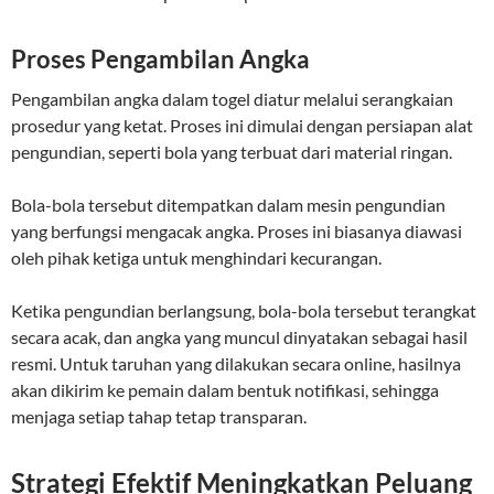
Proses Pengambilan Angka
Pengambilan angka dalam togel diatur melalui serangkaian
prosedur yang ketat. Proses ini dimulai dengan persiapan alat
pengundian, seperti bola yang terbuat dari material ringan.
Bola-bola tersebut ditempatkan dalam mesin pengundian
yang berfungsi mengacak angka. Proses ini biasanya diawasi
oleh pihak ketiga untuk menghindari kecurangan.
Ketika pengundian berlangsung, bola-bola tersebut terangkat
secara acak, dan angka yang muncul dinyatakan sebagai hasil
resmi. Untuk taruhan yang dilakukan secara online, hasilnya
akan dikirim ke pemain dalam bentuk notifikasi, sehingga
menjaga setiap tahap tetap transparan.
Strategi Efektif Meningkatkan Peluang