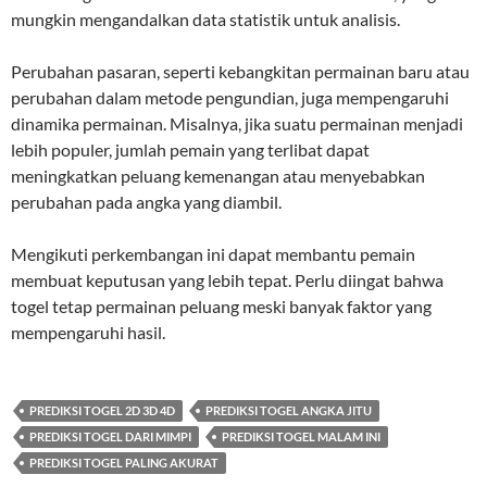
mungkin mengandalkan data statistik untuk analisis.
Perubahan pasaran, seperti kebangkitan permainan baru atau
perubahan dalam metode pengundian, juga mempengaruhi
dinamika permainan. Misalnya, jika suatu permainan menjadi
lebih populer, jumlah pemain yang terlibat dapat
meningkatkan peluang kemenangan atau menyebabkan
perubahan pada angka yang diambil.
Mengikuti perkembangan ini dapat membantu pemain
membuat keputusan yang lebih tepat. Perlu diingat bahwa
togel tetap permainan peluang meski banyak faktor yang
mempengaruhi hasil.
PREDIKSI TOGEL 2D 3D 4D
PREDIKSI TOGEL ANGKA JITU
PREDIKSI TOGEL DARI MIMPI
PREDIKSI TOGEL MALAM INI
PREDIKSI TOGEL PALING AKURAT