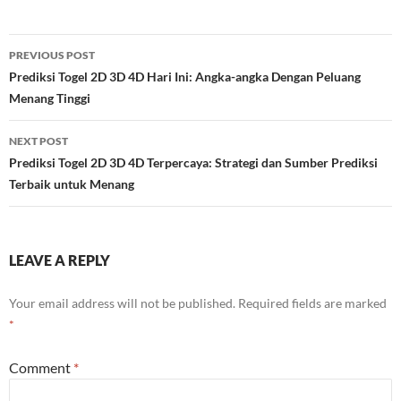
Post
PREVIOUS POST
navigation
Prediksi Togel 2D 3D 4D Hari Ini: Angka-angka Dengan Peluang
Menang Tinggi
NEXT POST
Prediksi Togel 2D 3D 4D Terpercaya: Strategi dan Sumber Prediksi
Terbaik untuk Menang
LEAVE A REPLY
Your email address will not be published.
Required fields are marked
*
Comment
*