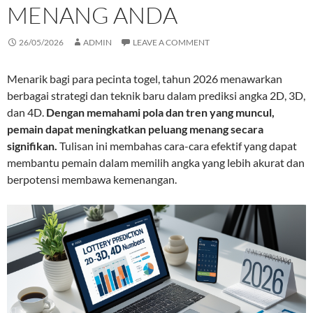
MENANG ANDA
26/05/2026
ADMIN
LEAVE A COMMENT
Menarik bagi para pecinta togel, tahun 2026 menawarkan
berbagai strategi dan teknik baru dalam prediksi angka 2D, 3D,
dan 4D.
Dengan memahami pola dan tren yang muncul,
pemain dapat meningkatkan peluang menang secara
signifikan.
Tulisan ini membahas cara-cara efektif yang dapat
membantu pemain dalam memilih angka yang lebih akurat dan
berpotensi membawa kemenangan.