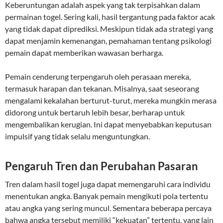
Keberuntungan adalah aspek yang tak terpisahkan dalam
permainan togel. Sering kali, hasil tergantung pada faktor acak
yang tidak dapat diprediksi. Meskipun tidak ada strategi yang
dapat menjamin kemenangan, pemahaman tentang psikologi
pemain dapat memberikan wawasan berharga.
Pemain cenderung terpengaruh oleh perasaan mereka,
termasuk harapan dan tekanan. Misalnya, saat seseorang
mengalami kekalahan berturut-turut, mereka mungkin merasa
didorong untuk bertaruh lebih besar, berharap untuk
mengembalikan kerugian. Ini dapat menyebabkan keputusan
impulsif yang tidak selalu menguntungkan.
Pengaruh Tren dan Perubahan Pasaran
Tren dalam hasil togel juga dapat memengaruhi cara individu
menentukan angka. Banyak pemain mengikuti pola tertentu
atau angka yang sering muncul. Sementara beberapa percaya
bahwa angka tersebut memiliki “kekuatan” tertentu, yang lain