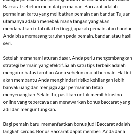
Baccarat sebelum memulai permainan. Baccarat adalah
permainan kartu yang melibatkan pemain dan bandar. Tujuan
utamanya adalah menebak mana tangan yang akan
mendapatkan total nilai tertinggi, apakah pemain atau bandar.
Anda bisa memasang taruhan pada pemain, bandar, atau hasil
seri.
Setelah memahami aturan dasar, Anda perlu mengembangkan
strategi bermain yang efektif. Salah satu tips terbaik adalah
mengatur batas taruhan Anda sebelum mulai bermain. Hal ini
akan membantu Anda menghindari risiko kehilangan lebih
banyak uang dan menjaga agar permainan tetap
menyenangkan. Selain itu, pastikan untuk memilih kasino
online yang tepercaya dan menawarkan bonus baccarat yang
adil dan menguntungkan.
Bagi pemain baru, memanfaatkan bonus judi Baccarat adalah
langkah cerdas. Bonus Baccarat dapat memberi Anda dana