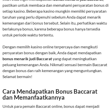
pastikan untuk membaca dan memahami persyaratan bonus di
setiap kasino. Beberapa kasino mungkin memiliki persyaratan
taruhan yang perlu dipenuhi sebelum Anda dapat menarik
kemenangan dari bonus tersebut. Selain itu, perhatikan waktu
berlakunya bonus, karena beberapa bonus hanya tersedia
untuk periode waktu tertentu.
Dengan memilih kasino online terpercaya dan mengikuti
persyaratan bonus dengan baik, Anda dapat mendapatkan
bonus menarik judi Baccarat
yang dapat meningkatkan
peluang kemenangan Anda. Nikmati sensasi bermain Baccarat
dengan bonus dan raih kemenangan yang menguntungkan.
Selamat bermain!
Cara Mendapatkan Bonus Baccarat
dan Memanfaatkannya
Untuk para pemain Baccarat online, bonus dapat menjadi