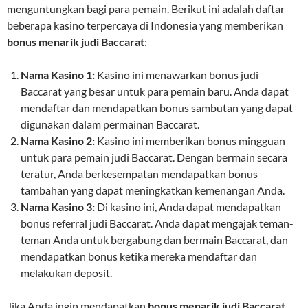
menguntungkan bagi para pemain. Berikut ini adalah daftar
beberapa kasino terpercaya di Indonesia yang memberikan
bonus menarik judi Baccarat
:
Nama Kasino 1:
Kasino ini menawarkan bonus judi
Baccarat yang besar untuk para pemain baru. Anda dapat
mendaftar dan mendapatkan bonus sambutan yang dapat
digunakan dalam permainan Baccarat.
Nama Kasino 2:
Kasino ini memberikan bonus mingguan
untuk para pemain judi Baccarat. Dengan bermain secara
teratur, Anda berkesempatan mendapatkan bonus
tambahan yang dapat meningkatkan kemenangan Anda.
Nama Kasino 3:
Di kasino ini, Anda dapat mendapatkan
bonus referral judi Baccarat. Anda dapat mengajak teman-
teman Anda untuk bergabung dan bermain Baccarat, dan
mendapatkan bonus ketika mereka mendaftar dan
melakukan deposit.
Jika Anda ingin mendapatkan
bonus menarik judi Baccarat
,