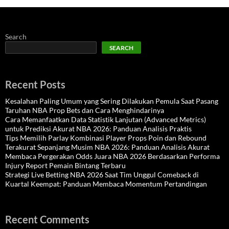
Search
SEARCH
Recent Posts
Kesalahan Paling Umum yang Sering Dilakukan Pemula Saat Pasang
Taruhan NBA Prop Bets dan Cara Menghindarinya
Cara Memanfaatkan Data Statistik Lanjutan (Advanced Metrics)
untuk Prediksi Akurat NBA 2026: Panduan Analisis Praktis
Tips Memilih Parlay Kombinasi Player Props Poin dan Rebound
Terakurat Sepanjang Musim NBA 2026: Panduan Analisis Akurat
Membaca Pergerakan Odds Juara NBA 2026 Berdasarkan Performa
Injury Report Pemain Bintang Terbaru
Strategi Live Betting NBA 2026 Saat Tim Unggul Comeback di
Kuartal Keempat: Panduan Membaca Momentum Pertandingan
Recent Comments