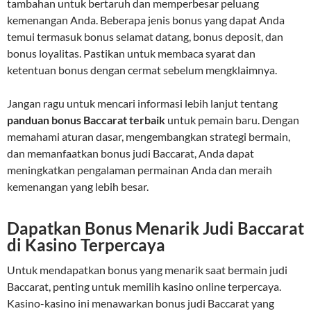
tambahan untuk bertaruh dan memperbesar peluang
kemenangan Anda. Beberapa jenis bonus yang dapat Anda
temui termasuk bonus selamat datang, bonus deposit, dan
bonus loyalitas. Pastikan untuk membaca syarat dan
ketentuan bonus dengan cermat sebelum mengklaimnya.
Jangan ragu untuk mencari informasi lebih lanjut tentang
panduan bonus Baccarat terbaik
untuk pemain baru. Dengan
memahami aturan dasar, mengembangkan strategi bermain,
dan memanfaatkan bonus judi Baccarat, Anda dapat
meningkatkan pengalaman permainan Anda dan meraih
kemenangan yang lebih besar.
Dapatkan Bonus Menarik Judi Baccarat
di Kasino Terpercaya
Untuk mendapatkan bonus yang menarik saat bermain judi
Baccarat, penting untuk memilih kasino online terpercaya.
Kasino-kasino ini menawarkan bonus judi Baccarat yang