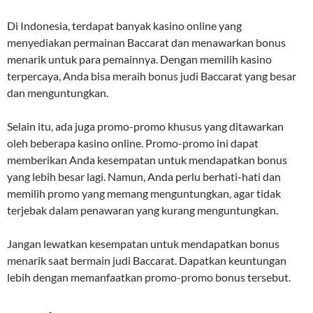
Di Indonesia, terdapat banyak kasino online yang
menyediakan permainan Baccarat dan menawarkan bonus
menarik untuk para pemainnya. Dengan memilih kasino
terpercaya, Anda bisa meraih bonus judi Baccarat yang besar
dan menguntungkan.
Selain itu, ada juga promo-promo khusus yang ditawarkan
oleh beberapa kasino online. Promo-promo ini dapat
memberikan Anda kesempatan untuk mendapatkan bonus
yang lebih besar lagi. Namun, Anda perlu berhati-hati dan
memilih promo yang memang menguntungkan, agar tidak
terjebak dalam penawaran yang kurang menguntungkan.
Jangan lewatkan kesempatan untuk mendapatkan bonus
menarik saat bermain judi Baccarat. Dapatkan keuntungan
lebih dengan memanfaatkan promo-promo bonus tersebut.