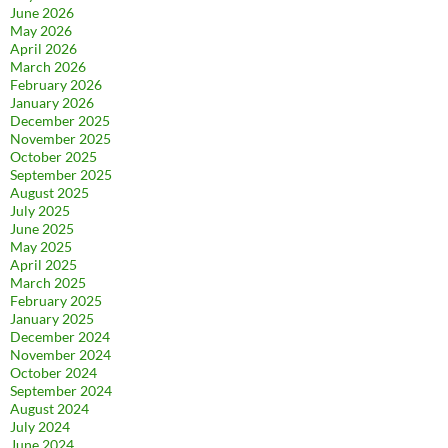
June 2026
May 2026
April 2026
March 2026
February 2026
January 2026
December 2025
November 2025
October 2025
September 2025
August 2025
July 2025
June 2025
May 2025
April 2025
March 2025
February 2025
January 2025
December 2024
November 2024
October 2024
September 2024
August 2024
July 2024
June 2024