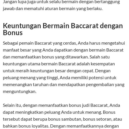
Jangan lupa juga untuk selalu bermain dengan bertanggung
jawab dan mematuhi aturan bermain yang berlaku.
Keuntungan Bermain Baccarat dengan
Bonus
Sebagai pemain Baccarat yang cerdas, Anda harus mengetahui
manfaat besar yang Anda dapatkan dengan bermain Baccarat
dan memanfaatkan bonus yang ditawarkan. Salah satu
keuntungan utama bermain Baccarat adalah kesempatan
untuk meraih keuntungan besar dengan cepat. Dengan
peluang menang yang tinggi, Anda memiliki potensi untuk
memenangkan taruhan dan mendapatkan pengembalian yang
menguntungkan.
Selain itu, dengan memanfaatkan bonus judi Baccarat, Anda
dapat meningkatkan peluang Anda untuk menang. Bonus
tersebut dapat berupa bonus sambutan, bonus setoran, atau
bahkan bonus loyalitas. Dengan memanfaatkannya dengan