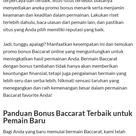
terpercaya dan terbaik. Situs-situs tersebut biasanya
menyediakan aneka promo bonus menarik serta menjamin
keamanan dan keadilan dalam permainan. Lakukan riset
terlebih dahulu, baca ulasan dari pemain lain, dan pastikan
situs yang Anda pilih memiliki reputasi yang baik.
Jadi, tunggu apalagi? Manfaatkan kesempatan ini dan temukan
promo bonus Baccarat online yang menguntungkan untuk
meningkatkan hasil permainan Anda. Bermain Baccarat
dengan bonus tambahan tidak hanya akan memberikan
keuntungan finansial, tetapi juga pengalaman bermain yang
lebih seru dan serba lebih. Nikmati sensasi taruhan yang
menegangkan dan raih kemenangan besar dalam permainan
Baccarat favorite Anda!
Panduan Bonus Baccarat Terbaik untuk
Pemain Baru
Bagi Anda yang baru memulai bermain Baccarat, kami telah