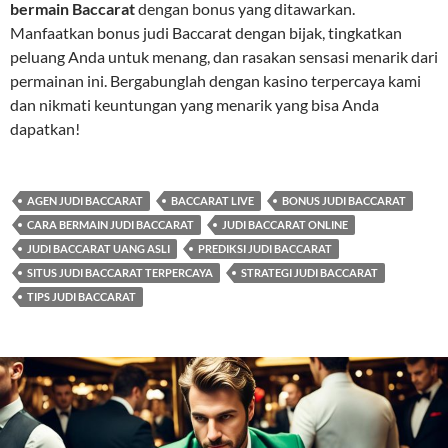
bermain Baccarat
dengan bonus yang ditawarkan.
Manfaatkan bonus judi Baccarat dengan bijak, tingkatkan
peluang Anda untuk menang, dan rasakan sensasi menarik dari
permainan ini. Bergabunglah dengan kasino terpercaya kami
dan nikmati keuntungan yang menarik yang bisa Anda
dapatkan!
AGEN JUDI BACCARAT
BACCARAT LIVE
BONUS JUDI BACCARAT
CARA BERMAIN JUDI BACCARAT
JUDI BACCARAT ONLINE
JUDI BACCARAT UANG ASLI
PREDIKSI JUDI BACCARAT
SITUS JUDI BACCARAT TERPERCAYA
STRATEGI JUDI BACCARAT
TIPS JUDI BACCARAT