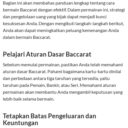
Bagian ini akan membahas panduan lengkap tentang cara
bermain Baccarat dengan efektif. Dalam permainan ini, strategi
dan pengelolaan uang yang bijak dapat menjadi kunci
kesuksesan Anda. Dengan mengikuti langkah-langkah berikut,
Anda akan dapat meningkatkan peluang kemenangan Anda
dalam bermain Baccarat.
Pelajari Aturan Dasar Baccarat
Sebelum memulai permainan, pastikan Anda telah memahami
aturan dasar Baccarat. Pahami bagaimana kartu-kartu dinilai
dan perbedaan antara tiga taruhan yang tersedia, yaitu
taruhan pada Pemain, Bankir, atau Seri. Memahami aturan
permainan akan membantu Anda mengambil keputusan yang
lebih baik selama bermain.
Tetapkan Batas Pengeluaran dan
Keuntungan