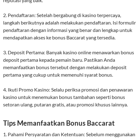
reputasi yang baik.
2. Pendaftaran: Setelah bergabung di kasino terpercaya,
langkah berikutnya adalah melakukan pendaftaran. Isi formulir
pendaftaran dengan informasi yang benar dan lengkap untuk
mendapatkan akses ke bonus Baccarat yang tersedia.
3. Deposit Pertama: Banyak kasino online menawarkan bonus
deposit pertama kepada pemain baru. Pastikan Anda
memanfaatkan bonus tersebut dengan melakukan deposit
pertama yang cukup untuk memenuhi syarat bonus.
4. Ikuti Promo Kasino: Selalu periksa promosi dan penawaran
kasino untuk menemukan bonus tambahan seperti bonus
setoran ulang, putaran gratis, atau promosi khusus lainnya.
Tips Memanfaatkan Bonus Baccarat
1. Pahami Persyaratan dan Ketentuan: Sebelum menggunakan