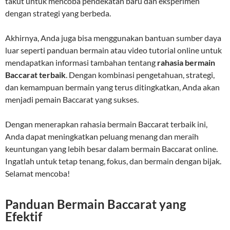
takut untuk mencoba pendekatan baru dan eksperimen
dengan strategi yang berbeda.
Akhirnya, Anda juga bisa menggunakan bantuan sumber daya
luar seperti panduan bermain atau video tutorial online untuk
mendapatkan informasi tambahan tentang
rahasia bermain
Baccarat terbaik
. Dengan kombinasi pengetahuan, strategi,
dan kemampuan bermain yang terus ditingkatkan, Anda akan
menjadi pemain Baccarat yang sukses.
Dengan menerapkan rahasia bermain Baccarat terbaik ini,
Anda dapat meningkatkan peluang menang dan meraih
keuntungan yang lebih besar dalam bermain Baccarat online.
Ingatlah untuk tetap tenang, fokus, dan bermain dengan bijak.
Selamat mencoba!
Panduan Bermain Baccarat yang
Efektif