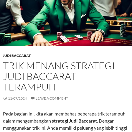
JUDI BACCARAT
TRIK MENANG STRATEGI
JUDI BACCARAT
TERAMPUH
11/07/2024
LEAVE A COMMENT
Pada bagian ini, kita akan membahas beberapa trik terampuh
dalam mengembangkan
strategi Judi Baccarat
. Dengan
menggunakan trik ini, Anda memiliki peluang yang lebih tinggi