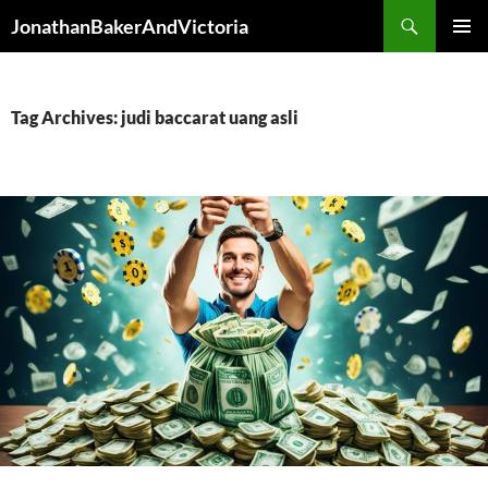
Search
JonathanBakerAndVictoria
SKIP
PRIMAR
TO
MENU
CONTENT
Tag Archives: judi baccarat uang asli