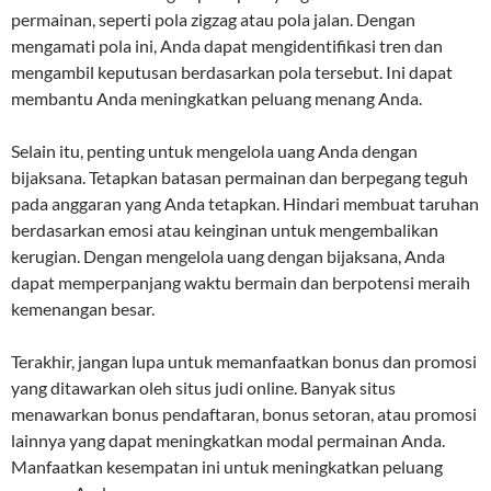
permainan, seperti pola zigzag atau pola jalan. Dengan
mengamati pola ini, Anda dapat mengidentifikasi tren dan
mengambil keputusan berdasarkan pola tersebut. Ini dapat
membantu Anda meningkatkan peluang menang Anda.
Selain itu, penting untuk mengelola uang Anda dengan
bijaksana. Tetapkan batasan permainan dan berpegang teguh
pada anggaran yang Anda tetapkan. Hindari membuat taruhan
berdasarkan emosi atau keinginan untuk mengembalikan
kerugian. Dengan mengelola uang dengan bijaksana, Anda
dapat memperpanjang waktu bermain dan berpotensi meraih
kemenangan besar.
Terakhir, jangan lupa untuk memanfaatkan bonus dan promosi
yang ditawarkan oleh situs judi online. Banyak situs
menawarkan bonus pendaftaran, bonus setoran, atau promosi
lainnya yang dapat meningkatkan modal permainan Anda.
Manfaatkan kesempatan ini untuk meningkatkan peluang