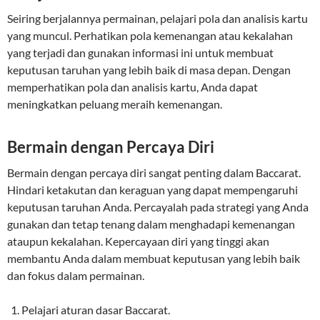
Seiring berjalannya permainan, pelajari pola dan analisis kartu
yang muncul. Perhatikan pola kemenangan atau kekalahan
yang terjadi dan gunakan informasi ini untuk membuat
keputusan taruhan yang lebih baik di masa depan. Dengan
memperhatikan pola dan analisis kartu, Anda dapat
meningkatkan peluang meraih kemenangan.
Bermain dengan Percaya Diri
Bermain dengan percaya diri sangat penting dalam Baccarat.
Hindari ketakutan dan keraguan yang dapat mempengaruhi
keputusan taruhan Anda. Percayalah pada strategi yang Anda
gunakan dan tetap tenang dalam menghadapi kemenangan
ataupun kekalahan. Kepercayaan diri yang tinggi akan
membantu Anda dalam membuat keputusan yang lebih baik
dan fokus dalam permainan.
Pelajari aturan dasar Baccarat.