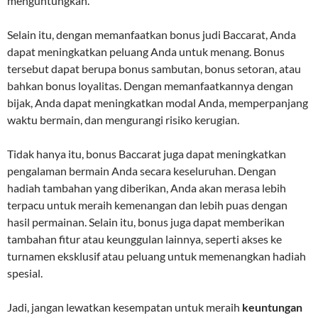
menguntungkan.
Selain itu, dengan memanfaatkan bonus judi Baccarat, Anda
dapat meningkatkan peluang Anda untuk menang. Bonus
tersebut dapat berupa bonus sambutan, bonus setoran, atau
bahkan bonus loyalitas. Dengan memanfaatkannya dengan
bijak, Anda dapat meningkatkan modal Anda, memperpanjang
waktu bermain, dan mengurangi risiko kerugian.
Tidak hanya itu, bonus Baccarat juga dapat meningkatkan
pengalaman bermain Anda secara keseluruhan. Dengan
hadiah tambahan yang diberikan, Anda akan merasa lebih
terpacu untuk meraih kemenangan dan lebih puas dengan
hasil permainan. Selain itu, bonus juga dapat memberikan
tambahan fitur atau keunggulan lainnya, seperti akses ke
turnamen eksklusif atau peluang untuk memenangkan hadiah
spesial.
Jadi, jangan lewatkan kesempatan untuk meraih
keuntungan