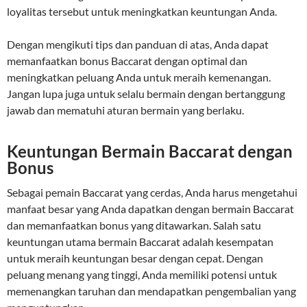
loyalitas tersebut untuk meningkatkan keuntungan Anda.
Dengan mengikuti tips dan panduan di atas, Anda dapat
memanfaatkan bonus Baccarat dengan optimal dan
meningkatkan peluang Anda untuk meraih kemenangan.
Jangan lupa juga untuk selalu bermain dengan bertanggung
jawab dan mematuhi aturan bermain yang berlaku.
Keuntungan Bermain Baccarat dengan
Bonus
Sebagai pemain Baccarat yang cerdas, Anda harus mengetahui
manfaat besar yang Anda dapatkan dengan bermain Baccarat
dan memanfaatkan bonus yang ditawarkan. Salah satu
keuntungan utama bermain Baccarat adalah kesempatan
untuk meraih keuntungan besar dengan cepat. Dengan
peluang menang yang tinggi, Anda memiliki potensi untuk
memenangkan taruhan dan mendapatkan pengembalian yang