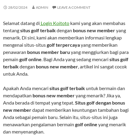
28/02/2024
ADMIN
LEAVE A COMMENT
Selamat datang di
Login Koitoto
kami yang akan membahas
tentang
situs golf terbaik
dengan
bonus new member
yang
menarik. Di sini, kami akan memberikan informasi lengkap
mengenai situs-situs
golf terpercaya
yang memberikan
penawaran
bonus member baru
yang menggiurkan bagi para
pemain
golf online
. Bagi Anda yang sedang mencari
situs golf
terbaik
dengan
bonus new member
, artikel ini sangat cocok
untuk Anda.
Apakah Anda mencari
situs golf terbaik
untuk bermain dan
mendapatkan
bonus new member
yang menarik? Jika ya,
Anda berada di tempat yang tepat.
Situs golf dengan bonus
new member
dapat memberikan keuntungan tambahan bagi
Anda sebagai pemain baru. Selain itu, situs-situs ini juga
menawarkan pengalaman bermain
golf online
yang menarik
dan menyenangkan.