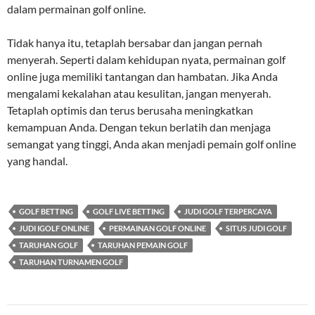
dalam permainan golf online.
Tidak hanya itu, tetaplah bersabar dan jangan pernah
menyerah. Seperti dalam kehidupan nyata, permainan golf
online juga memiliki tantangan dan hambatan. Jika Anda
mengalami kekalahan atau kesulitan, jangan menyerah.
Tetaplah optimis dan terus berusaha meningkatkan
kemampuan Anda. Dengan tekun berlatih dan menjaga
semangat yang tinggi, Anda akan menjadi pemain golf online
yang handal.
GOLF BETTING
GOLF LIVE BETTING
JUDI GOLF TERPERCAYA
JUDI IGOLF ONLINE
PERMAINAN GOLF ONLINE
SITUS JUDI GOLF
TARUHAN GOLF
TARUHAN PEMAIN GOLF
TARUHAN TURNAMEN GOLF