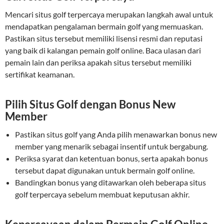
Mencari situs golf terpercaya merupakan langkah awal untuk
mendapatkan pengalaman bermain golf yang memuaskan.
Pastikan situs tersebut memiliki lisensi resmi dan reputasi
yang baik di kalangan pemain golf online. Baca ulasan dari
pemain lain dan periksa apakah situs tersebut memiliki
sertifikat keamanan.
Pilih Situs Golf dengan Bonus New
Member
Pastikan situs golf yang Anda pilih menawarkan bonus new
member yang menarik sebagai insentif untuk bergabung.
Periksa syarat dan ketentuan bonus, serta apakah bonus
tersebut dapat digunakan untuk bermain golf online.
Bandingkan bonus yang ditawarkan oleh beberapa situs
golf terpercaya sebelum membuat keputusan akhir.