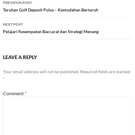
Post
PREVIOUS POST
navigation
Taruhan Golf Deposit Pulsa – Kemudahan Bertaruh
NEXT POST
Pelajari Kesempatan Baccarat dan Strategi Menang
LEAVE A REPLY
Your email address will not be published.
Required fields are marked
*
Comment
*