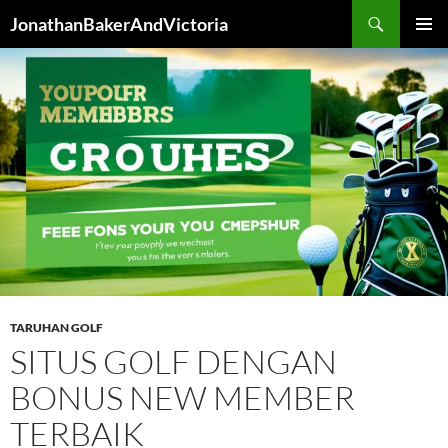
Search
JonathanBakerAndVictoria
SKIP
PRIMAR
TO
MENU
CONTENT
TARUHAN GOLF
SITUS GOLF DENGAN
BONUS NEW MEMBER
TERBAIK