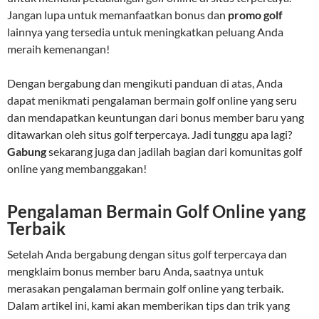
Jangan lupa untuk memanfaatkan bonus dan
promo golf
lainnya yang tersedia untuk meningkatkan peluang Anda
meraih kemenangan!
Dengan bergabung dan mengikuti panduan di atas, Anda
dapat menikmati pengalaman bermain golf online yang seru
dan mendapatkan keuntungan dari bonus member baru yang
ditawarkan oleh situs golf terpercaya. Jadi tunggu apa lagi?
Gabung
sekarang juga dan jadilah bagian dari komunitas golf
online yang membanggakan!
Pengalaman Bermain Golf Online yang
Terbaik
Setelah Anda bergabung dengan situs golf terpercaya dan
mengklaim bonus member baru Anda, saatnya untuk
merasakan pengalaman bermain golf online yang terbaik.
Dalam artikel ini, kami akan memberikan tips dan trik yang