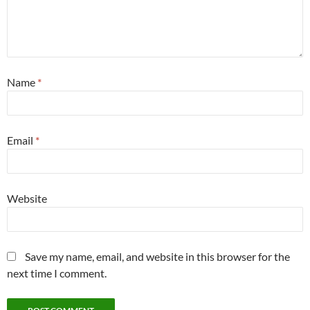
Name
*
Email
*
Website
Save my name, email, and website in this browser for the
next time I comment.