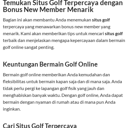
Temukan Situs Golf Terpercaya dengan
Bonus New Member Menarik
Bagian ini akan membantu Anda menemukan
situs golf
terpercaya yang menawarkan bonus new member yang
menarik. Kami akan memberikan tips untuk mencari
situs golf
terbaik dan menjelaskan mengapa kepercayaan dalam bermain
golf online sangat penting.
Keuntungan Bermain Golf Online
Bermain golf online memberikan Anda kemudahan dan
fleksibilitas untuk bermain kapan saja dan di mana saja. Anda
tidak perlu pergi ke lapangan golf fisik yang jauh dan
menghabiskan banyak waktu. Dengan golf online, Anda dapat
bermain dengan nyaman di rumah atau di mana pun Anda
inginkan.
Cari Situs Golf Terpercaya