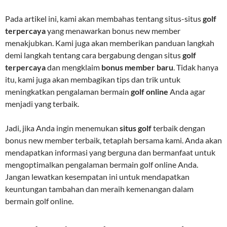
Pada artikel ini, kami akan membahas tentang situs-situs
golf
terpercaya
yang menawarkan bonus new member
menakjubkan. Kami juga akan memberikan panduan langkah
demi langkah tentang cara bergabung dengan situs
golf
terpercaya
dan mengklaim
bonus member baru
. Tidak hanya
itu, kami juga akan membagikan tips dan trik untuk
meningkatkan pengalaman bermain
golf online
Anda agar
menjadi yang terbaik.
Jadi, jika Anda ingin menemukan
situs golf
terbaik dengan
bonus new member terbaik, tetaplah bersama kami. Anda akan
mendapatkan informasi yang berguna dan bermanfaat untuk
mengoptimalkan pengalaman bermain golf online Anda.
Jangan lewatkan kesempatan ini untuk mendapatkan
keuntungan tambahan dan meraih kemenangan dalam
bermain golf online.