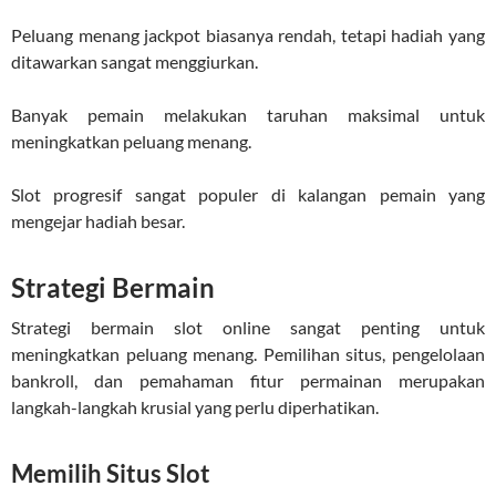
Peluang menang jackpot biasanya rendah, tetapi hadiah yang
ditawarkan sangat menggiurkan.
Banyak pemain melakukan taruhan maksimal untuk
meningkatkan peluang menang.
Slot progresif sangat populer di kalangan pemain yang
mengejar hadiah besar.
Strategi Bermain
Strategi bermain slot online sangat penting untuk
meningkatkan peluang menang. Pemilihan situs, pengelolaan
bankroll, dan pemahaman fitur permainan merupakan
langkah-langkah krusial yang perlu diperhatikan.
Memilih Situs Slot