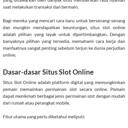
saat melakukan transaksi dan bermain.
Bagi mereka yang mencari cara baru untuk bersenang-senang
dan mungkin mendapatkan keuntungan, situs slot online
adalah pilihan yang layak untuk dipertimbangkan. Dengan
banyaknya pilihan yang tersedia, memahami cara kerja dan
manfaatnya sangat penting sebelum terjun ke dunia perjudian
online.
Dasar-dasar Situs Slot Online
Situs Slot Online adalah platform digital yang memungkinkan
pemain memainkan permainan slot secara online. Pemain
dapat menikmati berbagai jenis permainan slot dengan mudah
dari rumah atau perangkat mobile.
Fitur utama yang perlu diketahui meliputi: