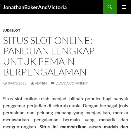
Search
JonathanBakerAndVictoria
SKIP
PRIMAR
TO
MENU
CONTENT
JUDI SLOT
SITUS SLOT ONLINE:
PANDUAN LENGKAP
UNTUK PEMAIN
BERPENGALAMAN
04/03/2025
ADMIN
LEAVE A COMMENT
Situs slot online telah menjadi pilihan populer bagi banyak
penggemar perjudian di seluruh dunia. Dengan berbagai jenis
permainan dan peluang menang yang menjanjikan, mereka
menawarkan pengalaman bermain yang menarik dan
menguntungkan.
Situs ini memberikan akses mudah dan