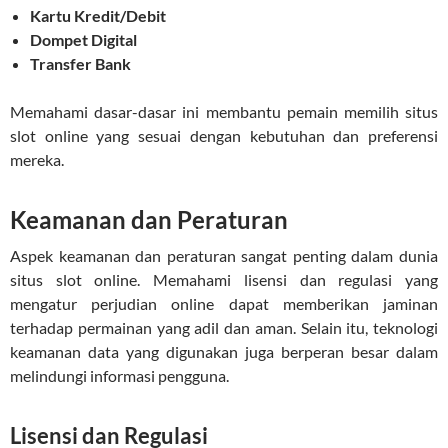
Kartu Kredit/Debit
Dompet Digital
Transfer Bank
Memahami dasar-dasar ini membantu pemain memilih situs
slot online yang sesuai dengan kebutuhan dan preferensi
mereka.
Keamanan dan Peraturan
Aspek keamanan dan peraturan sangat penting dalam dunia
situs slot online. Memahami lisensi dan regulasi yang
mengatur perjudian online dapat memberikan jaminan
terhadap permainan yang adil dan aman. Selain itu, teknologi
keamanan data yang digunakan juga berperan besar dalam
melindungi informasi pengguna.
Lisensi dan Regulasi