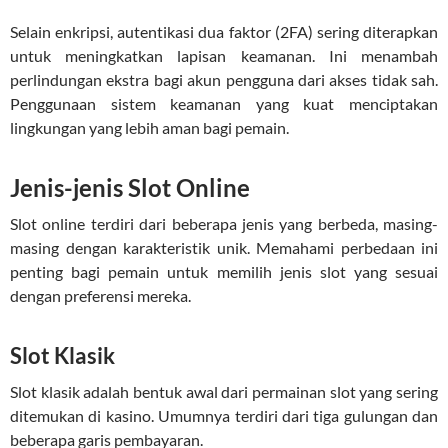
Selain enkripsi, autentikasi dua faktor (2FA) sering diterapkan
untuk meningkatkan lapisan keamanan. Ini menambah
perlindungan ekstra bagi akun pengguna dari akses tidak sah.
Penggunaan sistem keamanan yang kuat menciptakan
lingkungan yang lebih aman bagi pemain.
Jenis-jenis Slot Online
Slot online terdiri dari beberapa jenis yang berbeda, masing-
masing dengan karakteristik unik. Memahami perbedaan ini
penting bagi pemain untuk memilih jenis slot yang sesuai
dengan preferensi mereka.
Slot Klasik
Slot klasik adalah bentuk awal dari permainan slot yang sering
ditemukan di kasino. Umumnya terdiri dari tiga gulungan dan
beberapa garis pembayaran.