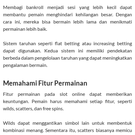
Membagi bankroll menjadi sesi yang lebih kecil dapat
membantu pemain menghindari kehilangan besar. Dengan
cara ini, mereka bisa bermain lebih lama dan menikmati
permainan lebih baik.
Sistem taruhan seperti flat betting atau increasing betting
dapat digunakan. Kedua sistem ini memiliki pendekatan
berbeda dalam pengelolaan taruhan yang dapat meningkatkan
pengalaman bermain.
Memahami Fitur Permainan
Fitur permainan pada slot online dapat memberikan
keuntungan. Pemain harus memahami setiap fitur, seperti
wilds, scatters, dan free spins.
Wilds dapat menggantikan simbol lain untuk membentuk
kombinasi menang. Sementara itu, scatters biasanya memicu