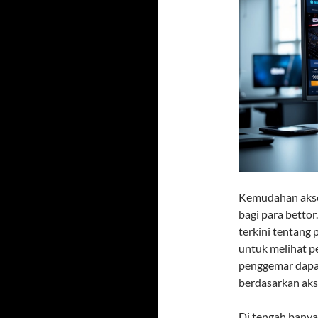
Kemudahan akses
bagi para bettor
terkini tentang
untuk melihat p
penggemar dapa
berdasarkan aksi
Di tengah banyak