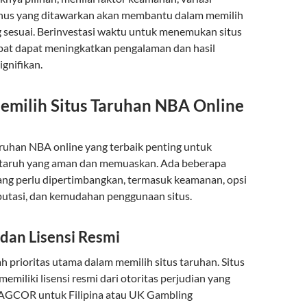
onus yang ditawarkan akan membantu dalam memilih
ng sesuai. Berinvestasi waktu untuk menemukan situs
pat dapat meningkatkan pengalaman dan hasil
ignifikan.
Memilih Situs Taruhan NBA Online
aruhan NBA online yang terbaik penting untuk
taruh yang aman dan memuaskan. Ada beberapa
ang perlu dipertimbangkan, termasuk keamanan, opsi
utasi, dan kemudahan penggunaan situs.
an Lisensi Resmi
 prioritas utama dalam memilih situs taruhan. Situs
memiliki lisensi resmi dari otoritas perjudian yang
 PAGCOR untuk Filipina atau UK Gambling