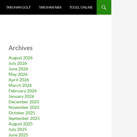
TARUHAN GOLF
TARUHAN NBA
TOGEL ONLINE
Archives
August 2026
July 2026
June 2026
May 2026
April 2026
March 2026
February 2026
January 2026
December 2025
November 2025
October 2025
September 2025
August 2025
July 2025
June 2025