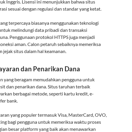
k Inggris. Lisensi ini menunjukkan bahwa situs
asi sesuai dengan regulasi dan standar yang ketat.
s yang terpercaya biasanya menggunakan teknologi
 untuk melindungi data pribadi dan transaksi
una. Penggunaan protokol HTTPS juga menjadi
koneksi aman. Calon petaruh sebaiknya memeriksa
m jejak situs dalam hal keamanan.
ayaran dan Penarikan Dana
an yang beragam memudahkan pengguna untuk
it dan penarikan dana. Situs taruhan terbaik
rkan berbagai metode, seperti kartu kredit, e-
sfer bank.
ran yang populer termasuk Visa, MasterCard, OVO,
ing bagi pengguna untuk memeriksa waktu proses
gian besar platform yang baik akan menawarkan