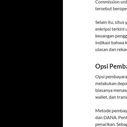
Commission untu
tersebut beroper
Selain itu, situ
enkripsi terkini
keuangan pengg
indikasi bahwa 
ulasan dan reka
Opsi Pemb
Opsi pembayar
melakukan depos
biasanya menawa
wallet, dan tran
Metode pembaya
dan DANA. Pent
penarikan. Seba