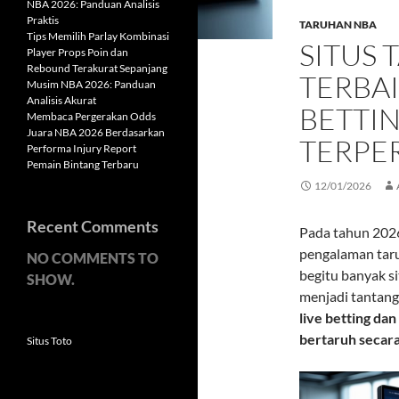
NBA 2026: Panduan Analisis
Praktis
TARUHAN NBA
Tips Memilih Parlay Kombinasi
SITUS
Player Props Poin dan
Rebound Terakurat Sepanjang
TERBAI
Musim NBA 2026: Panduan
Analisis Akurat
BETTI
Membaca Pergerakan Odds
Juara NBA 2026 Berdasarkan
TERPE
Performa Injury Report
Pemain Bintang Terbaru
12/01/2026
Recent Comments
Pada tahun 202
pengalaman taru
NO COMMENTS TO
begitu banyak s
SHOW.
menjadi tantan
live betting d
bertaruh secara
Situs Toto