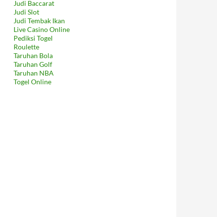
Judi Baccarat
Judi Slot
Judi Tembak Ikan
Live Casino Online
Pediksi Togel
Roulette
Taruhan Bola
Taruhan Golf
Taruhan NBA
Togel Online