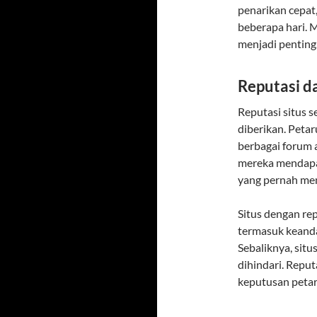
penarikan cepat
beberapa hari. M
menjadi penting
Reputasi d
Reputasi situs s
diberikan. Peta
berbagai forum 
mereka mendapa
yang pernah men
Situs dengan rep
termasuk keand
Sebaliknya, sit
dihindari. Repu
keputusan petar