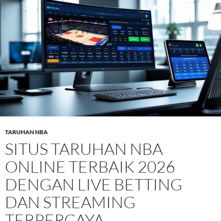
TARUHAN NBA
SITUS TARUHAN NBA
ONLINE TERBAIK 2026
DENGAN LIVE BETTING
DAN STREAMING
TERPERCAYA