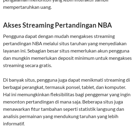
mempertaruhkan uang.
Akses Streaming Pertandingan NBA
Pengguna dapat dengan mudah mengakses streaming
pertandingan NBA melalui situs taruhan yang menyediakan
layanan ini. Sebagian besar situs memerlukan akun pengguna
dan mungkin memerlukan deposit minimum untuk mengakses
streaming secara gratis.
Di banyak situs, pengguna juga dapat menikmati streaming di
berbagai perangkat, termasuk ponsel, tablet, dan komputer.
Hal ini memungkinkan fleksibilitas bagi penggemar yang ingin
menonton pertandingan di mana saja. Beberapa situs juga
menawarkan fitur tambahan seperti statistik langsung dan
analisis permainan yang mendukung taruhan yang lebih
informatif.