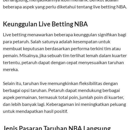
beberapa aspek yang perlu diketahui tentang live betting NBA.
Keunggulan Live Betting NBA
Live betting menawarkan beberapa keunggulan signifikan bagi
para petaruh. Salah satunya adalah kesempatan untuk
membuat keputusan berdasarkan performa terkini tim atau
pemain. Misalnya, jika sebuah tim terlihat lemah dalam kuarter
tertentu, petaruh dapat dengan cepat menyesuaikan taruhan
mereka.
Selain itu, taruhan live memungkinkan fleksibilitas dengan
berbagai opsi taruhan. Petaruh dapat mendukung berbagai
aspek permainan, termasuk total poin, jumlah poin di kuarter,
dan lebih banyak lagi. Keberagaman ini meningkatkan peluang
untuk mendapatkan hasil positif.
Jenis Pasaran Taruhan NBA Langsung