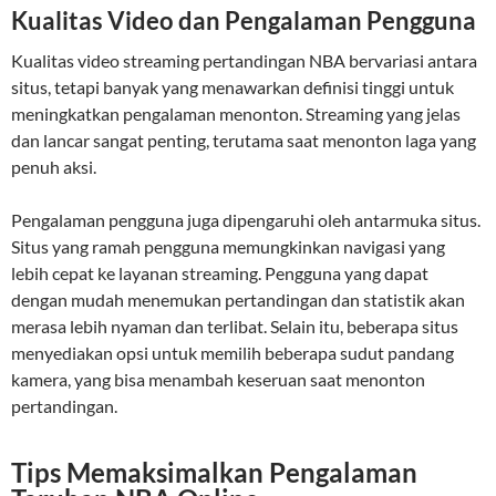
Kualitas Video dan Pengalaman Pengguna
Kualitas video streaming pertandingan NBA bervariasi antara
situs, tetapi banyak yang menawarkan definisi tinggi untuk
meningkatkan pengalaman menonton. Streaming yang jelas
dan lancar sangat penting, terutama saat menonton laga yang
penuh aksi.
Pengalaman pengguna juga dipengaruhi oleh antarmuka situs.
Situs yang ramah pengguna memungkinkan navigasi yang
lebih cepat ke layanan streaming. Pengguna yang dapat
dengan mudah menemukan pertandingan dan statistik akan
merasa lebih nyaman dan terlibat. Selain itu, beberapa situs
menyediakan opsi untuk memilih beberapa sudut pandang
kamera, yang bisa menambah keseruan saat menonton
pertandingan.
Tips Memaksimalkan Pengalaman