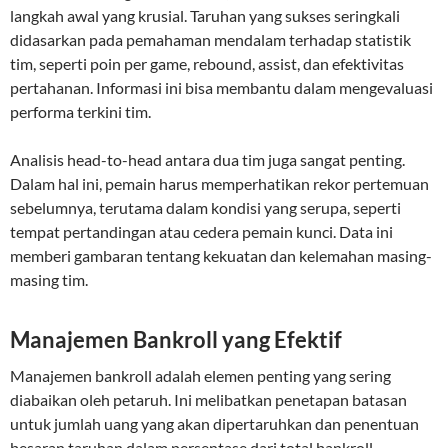
langkah awal yang krusial. Taruhan yang sukses seringkali
didasarkan pada pemahaman mendalam terhadap statistik
tim, seperti poin per game, rebound, assist, dan efektivitas
pertahanan. Informasi ini bisa membantu dalam mengevaluasi
performa terkini tim.
Analisis head-to-head antara dua tim juga sangat penting.
Dalam hal ini, pemain harus memperhatikan rekor pertemuan
sebelumnya, terutama dalam kondisi yang serupa, seperti
tempat pertandingan atau cedera pemain kunci. Data ini
memberi gambaran tentang kekuatan dan kelemahan masing-
masing tim.
Manajemen Bankroll yang Efektif
Manajemen bankroll adalah elemen penting yang sering
diabaikan oleh petaruh. Ini melibatkan penetapan batasan
untuk jumlah uang yang akan dipertaruhkan dan penentuan
besaran taruhan dalam persentase dari total bankroll.