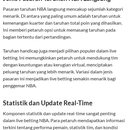
Pasaran taruhan NBA langsung mencakup sejumlah kategori
menarik. Di antara yang paling umum adalah taruhan untuk
kemenangan kuarter dan taruhan total poin yang dihasilkan.
Ini memberi petaruh opsi untuk memasang taruhan pada
bagian tertentu dari pertandingan.
Taruhan handicap juga menjadi pilihan populer dalam live
betting. Ini memungkinkan petaruh untuk mendukung tim
dengan keuntungan atau kerugian virtual, menciptakan
peluang taruhan yang lebih menarik. Variasi dalam jenis
pasaran ini menjadikan live betting semakin menarik bagi
penggemar NBA.
Statistik dan Update Real-Time
Komponen statistik dan update real-time sangat penting
dalam live betting NBA. Para petaruh mendapatkan informasi
terkini tentang performa pemain, statistik tim, dan kondisi