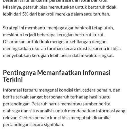
Misalnya, petaruh bisa memutuskan untuk bertaruh tidak
lebih dari 5% dari bankroll mereka dalam satu taruhan.
Strategi ini membantu menjaga agar bankroll tetap utuh,
meskipun terjadi beberapa kerugian berturut-turut.
Disarankan untuk tidak mengejar kehilangan dengan
meningkatkan ukuran taruhan secara drastis, karena ini bisa
menyebabkan kerugian lebih besar dalam waktu singkat.
Pentingnya Memanfaatkan Informasi
Terkini
Informasi terbaru mengenai kondisi tim, cedera pemain, dan
berita terkait sangat berpengaruh terhadap hasil suatu
pertandingan. Petaruh harus memantau sumber berita
olahraga dan situs analisis untuk mendapatkan informasi yang
relevan. Cedera pemain kunci bisa mengubah dinamika
pertandingan secara signifikan.