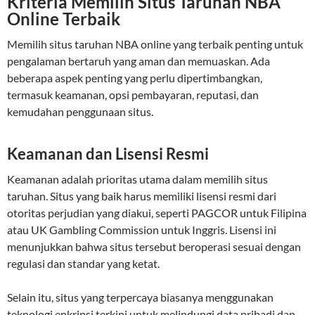
Kriteria Memilih Situs Taruhan NBA
Online Terbaik
Memilih situs taruhan NBA online yang terbaik penting untuk
pengalaman bertaruh yang aman dan memuaskan. Ada
beberapa aspek penting yang perlu dipertimbangkan,
termasuk keamanan, opsi pembayaran, reputasi, dan
kemudahan penggunaan situs.
Keamanan dan Lisensi Resmi
Keamanan adalah prioritas utama dalam memilih situs
taruhan. Situs yang baik harus memiliki lisensi resmi dari
otoritas perjudian yang diakui, seperti PAGCOR untuk Filipina
atau UK Gambling Commission untuk Inggris. Lisensi ini
menunjukkan bahwa situs tersebut beroperasi sesuai dengan
regulasi dan standar yang ketat.
Selain itu, situs yang terpercaya biasanya menggunakan
teknologi enkripsi terkini untuk melindungi data pribadi dan