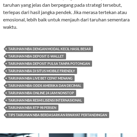
taruhan yang jelas dan berpegang pada strategi tersebut,
terlepas dari hasil jangka pendek. Jika merasa tertekan atau
emosional, lebih baik untuk menjauh dari taruhan sementara
waktu.
TARUHAN NBA DENGAN MODAL KECIL HASIL BESAR
TARUHAN NBA DEPOSIT E-WALLET
TARUHAN NBA DEPOSIT PULSA TANPA POTONGAN
TARUHAN NBA DI SITUS MOBILE FRIENDLY
TARUHAN NBA LIVE BET CEPAT MENANG
TARUHAN NBA ODDS AMERIKA DAN DECIMAL
TARUHAN NBA ONLINE 24 JAM NONSTOP
TARUHAN NBA RESMI LISENSI INTERNASIONAL
TARUHAN NBA RTP 98 PERSEN
TIPS TARUHAN NBA BERDASARKAN RIWAYAT PERTANDINGAN