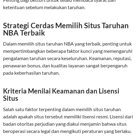
ketentuan sebelum melakukan taruhan.
Strategi Cerdas Memilih Situs Taruhan
NBA Terbaik
Dalam memilih situs taruhan NBA yang terbaik, penting untuk
mempertimbangkan beberapa faktor kunci yang memengaruhi
pengalaman taruhan secara keseluruhan. Keamanan, reputasi,
penawaran bonus, dan kualitas layanan sangat berpengaruh
pada keberhasilan taruhan.
Kriteria Menilai Keamanan dan Lisensi
Situs
Salah satu faktor terpenting dalam memilih situs taruhan
adalah apakah situs tersebut memiliki lisensi resmi. Lisensi dari
badan otoritas perjudian yang diakui menjamin bahwa situs
beroperasi secara legal dan mengikuti peraturan yang berlaku.