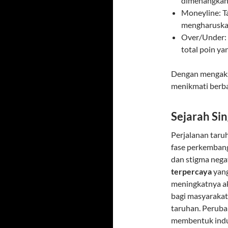
dimenangkan 
Moneyline: T
mengharuska
Over/Under:
total poin ya
Dengan mengak
menikmati berba
Sejarah Si
Perjalanan taru
fase perkemban
dan stigma negat
terpercaya
yang
meningkatnya ak
bagi masyarakat
taruhan. Peruba
membentuk indus