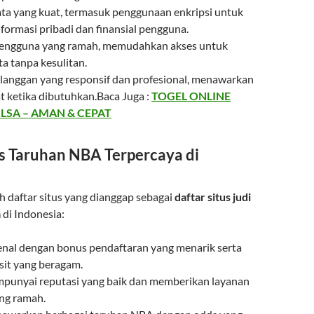
a yang kuat, termasuk penggunaan enkripsi untuk
formasi pribadi dan finansial pengguna.
engguna yang ramah, memudahkan akses untuk
a tanpa kesulitan.
anggan yang responsif dan profesional, menawarkan
t ketika dibutuhkan.Baca Juga :
TOGEL ONLINE
LSA – AMAN & CEPAT
us Taruhan NBA Terpercaya di
ah daftar situs yang dianggap sebagai
daftar situs judi
a
di Indonesia:
kenal dengan bonus pendaftaran yang menarik serta
it yang beragam.
mpunyai reputasi yang baik dan memberikan layanan
ng ramah.