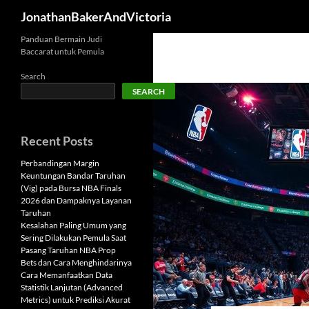
Search
JonathanBakerAndVictoria
Panduan Bermain Judi
Baccarat untuk Pemula
Search
SEARCH
Recent Posts
Perbandingan Margin
Keuntungan Bandar Taruhan
(Vig) pada Bursa NBA Finals
2026 dan Dampaknya Layanan
Taruhan
Kesalahan Paling Umum yang
Sering Dilakukan Pemula Saat
Pasang Taruhan NBA Prop
Bets dan Cara Menghindarinya
Cara Memanfaatkan Data
Statistik Lanjutan (Advanced
Metrics) untuk Prediksi Akurat