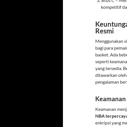
Situs C – Me
kompetitif da
Keuntunga
Resmi
Menggunakan si
bagi para pemai
basket. Ada bebe
seperti keamana
yang tersedia. 
ditawarkan ole
pengalaman ber
Keamanan d
Keamanan menja
NBA terpercay
enkripsi yang me