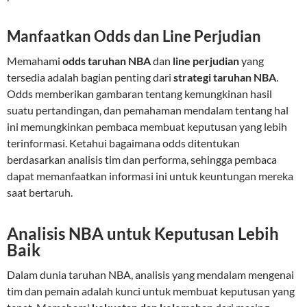
Manfaatkan Odds dan Line Perjudian
Memahami
odds taruhan NBA
dan
line perjudian
yang
tersedia adalah bagian penting dari
strategi taruhan NBA
.
Odds memberikan gambaran tentang kemungkinan hasil
suatu pertandingan, dan pemahaman mendalam tentang hal
ini memungkinkan pembaca membuat keputusan yang lebih
terinformasi. Ketahui bagaimana odds ditentukan
berdasarkan analisis tim dan performa, sehingga pembaca
dapat memanfaatkan informasi ini untuk keuntungan mereka
saat bertaruh.
Analisis NBA untuk Keputusan Lebih
Baik
Dalam dunia taruhan NBA, analisis yang mendalam mengenai
tim dan pemain adalah kunci untuk membuat keputusan yang