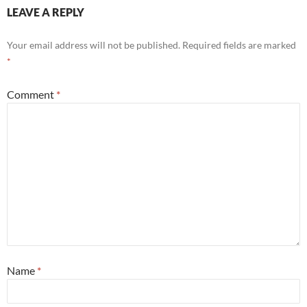
LEAVE A REPLY
Your email address will not be published.
Required fields are marked
*
Comment
*
Name
*