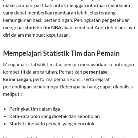
make taruhan, pastikan untuk menggali informasi mendalam
yang dapat memberikan gambaran lebih jelas tentang
kemungkinan hasil pertandingan. Peningkatan pengetahuan
mengenai
statistik tim NBA
akan membuat Anda lebih percaya
diri dalam membuat keputusan.
Mempelajari Statistik Tim dan Pemain
Mengamati statistik tim dan pemain menawarkan keuntungan
kompetitif dalam taruhan. Perhatikan
persentase
kemenangan
, performa pemain kunci, serta sejarah
pertandingan sebelumnya. Beberapa hal yang dapat dianalisis
meliputi:
Peringkat tim dalam liga
Rata-rata poin yang dicetak dan kebobolan
Statistik individu pemain yang mencolok