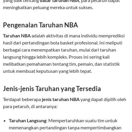
yang baik tentang
dasar taruhan NBA
, para petaruh dapat
meningkatkan peluang mereka untuk sukses.
Pengenalan Taruhan NBA
Taruhan NBA
adalah aktivitas di mana individu memprediksi
hasil dari pertandingan bola basket profesional. Ini meliputi
berbagai cara menempatkan taruhan, mulai dari taruhan
langsung hingga lebih kompleks. Proses ini sering kali
melibatkan pemahaman tentang tim, pemain, dan statistik
untuk membuat keputusan yang lebih tepat.
Jenis-jenis Taruhan yang Tersedia
Terdapat beberapa
jenis taruhan NBA
yang dapat dipilih oleh
para petaruh, di antaranya:
Taruhan Langsung
: Mempertaruhkan suatu tim untuk
memenangkan pertandingan tanpa mempertimbangkan