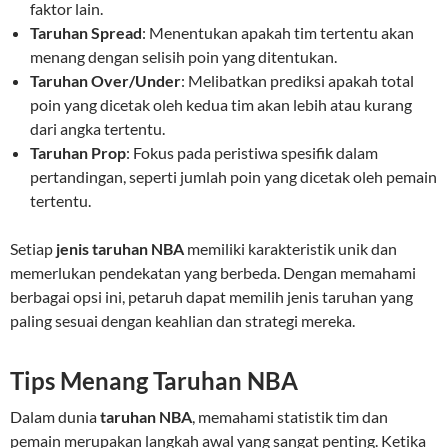
faktor lain.
Taruhan Spread
: Menentukan apakah tim tertentu akan
menang dengan selisih poin yang ditentukan.
Taruhan Over/Under
: Melibatkan prediksi apakah total
poin yang dicetak oleh kedua tim akan lebih atau kurang
dari angka tertentu.
Taruhan Prop
: Fokus pada peristiwa spesifik dalam
pertandingan, seperti jumlah poin yang dicetak oleh pemain
tertentu.
Setiap
jenis taruhan NBA
memiliki karakteristik unik dan
memerlukan pendekatan yang berbeda. Dengan memahami
berbagai opsi ini, petaruh dapat memilih jenis taruhan yang
paling sesuai dengan keahlian dan strategi mereka.
Tips Menang Taruhan NBA
Dalam dunia
taruhan NBA
, memahami statistik tim dan
pemain merupakan langkah awal yang sangat penting. Ketika