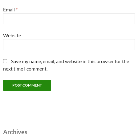
Email
*
Website
Save my name, email, and website in this browser for the
next time I comment.
Archives