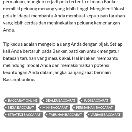
permainan, mungkin terjadi pola tertentu di mana Banker
memiliki peluang menang yang lebih tinggi. Mengidentifikasi
pola ini dapat membantu Anda membuat keputusan taruhan
yang lebih cerdas dan meningkatkan peluang kemenangan
Anda.
Tip kedua adalah mengelola uang Anda dengan bijak. Setiap
kali Anda bertaruh pada Banker, pastikan untuk mengatur
batasan taruhan yang masuk akal. Hal ini akan membantu
melindungi modal Anda dan memaksimalkan potensi
keuntungan Anda dalam jangka panjang saat bermain
Baccarat online.
BACCARAT ONLINE
DEALER BACCARAT
JUDI BACCARAT
MEJA BACCARAT
MINI-BACCARAT
PERMAINAN BACCARAT
STRATEGI BACCARAT
TARUHAN BACCARAT
VARIASI BACCARAT