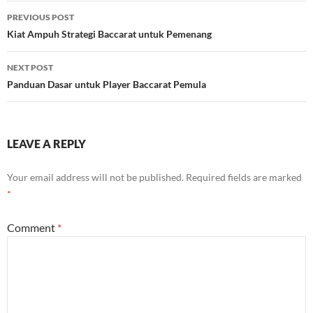
Post
PREVIOUS POST
navigation
Kiat Ampuh Strategi Baccarat untuk Pemenang
NEXT POST
Panduan Dasar untuk Player Baccarat Pemula
LEAVE A REPLY
Your email address will not be published.
Required fields are marked
*
Comment
*