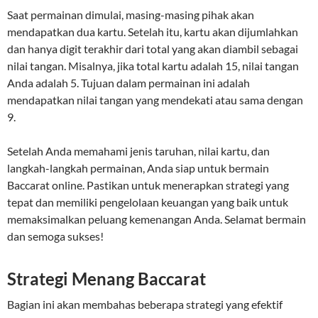
Saat permainan dimulai, masing-masing pihak akan
mendapatkan dua kartu. Setelah itu, kartu akan dijumlahkan
dan hanya digit terakhir dari total yang akan diambil sebagai
nilai tangan. Misalnya, jika total kartu adalah 15, nilai tangan
Anda adalah 5. Tujuan dalam permainan ini adalah
mendapatkan nilai tangan yang mendekati atau sama dengan
9.
Setelah Anda memahami jenis taruhan, nilai kartu, dan
langkah-langkah permainan, Anda siap untuk bermain
Baccarat online. Pastikan untuk menerapkan strategi yang
tepat dan memiliki pengelolaan keuangan yang baik untuk
memaksimalkan peluang kemenangan Anda. Selamat bermain
dan semoga sukses!
Strategi Menang Baccarat
Bagian ini akan membahas beberapa strategi yang efektif