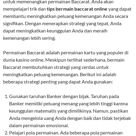
untuk memenangkan permainan Baccarat. Anda akan
mempelajari trik dan
tips bermain baccarat online
yang dapat
membantu meningkatkan peluang kemenangan Anda secara
signifikan. Dengan menerapkan strategi yang tepat, Anda
dapat meningkatkan keunggulan Anda dan meraih
kemenangan lebih sering.
Permainan Baccarat adalah permainan kartu yang populer di
dunia kasino online. Meskipun terlihat sederhana, bermain
Baccarat membutuhkan strategi yang cerdas untuk
meningkatkan peluang kemenangan. Berikut ini adalah
beberapa strategi penting yang dapat Anda gunakan:
Gunakan taruhan Banker dengan bijak. Taruhan pada
Banker memiliki peluang menang yang lebih tinggi karena
keunggulan matematis yang dimilikinya. Namun, pastikan
Anda mengelola uang Anda dengan baik dan tidak terjebak
dalam permainan emosional.
Pelajari pola permainan. Ada beberapa pola permainan