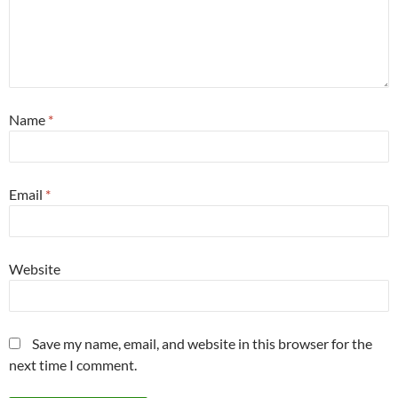
Name
*
Email
*
Website
Save my name, email, and website in this browser for the
next time I comment.