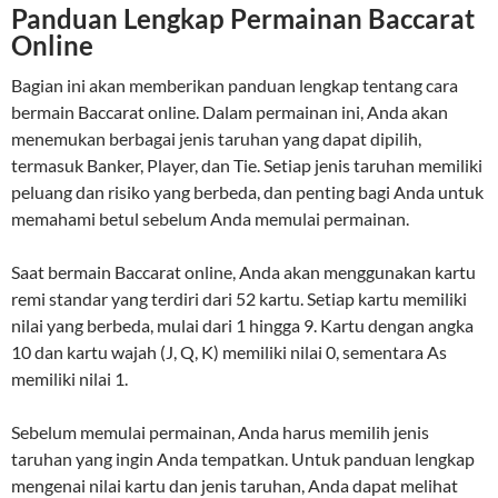
Panduan Lengkap Permainan Baccarat
Online
Bagian ini akan memberikan panduan lengkap tentang cara
bermain Baccarat online. Dalam permainan ini, Anda akan
menemukan berbagai jenis taruhan yang dapat dipilih,
termasuk Banker, Player, dan Tie. Setiap jenis taruhan memiliki
peluang dan risiko yang berbeda, dan penting bagi Anda untuk
memahami betul sebelum Anda memulai permainan.
Saat bermain Baccarat online, Anda akan menggunakan kartu
remi standar yang terdiri dari 52 kartu. Setiap kartu memiliki
nilai yang berbeda, mulai dari 1 hingga 9. Kartu dengan angka
10 dan kartu wajah (J, Q, K) memiliki nilai 0, sementara As
memiliki nilai 1.
Sebelum memulai permainan, Anda harus memilih jenis
taruhan yang ingin Anda tempatkan. Untuk panduan lengkap
mengenai nilai kartu dan jenis taruhan, Anda dapat melihat