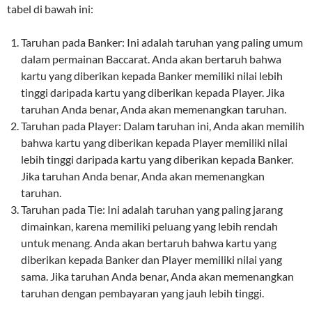
tabel di bawah ini:
Taruhan pada Banker: Ini adalah taruhan yang paling umum
dalam permainan Baccarat. Anda akan bertaruh bahwa
kartu yang diberikan kepada Banker memiliki nilai lebih
tinggi daripada kartu yang diberikan kepada Player. Jika
taruhan Anda benar, Anda akan memenangkan taruhan.
Taruhan pada Player: Dalam taruhan ini, Anda akan memilih
bahwa kartu yang diberikan kepada Player memiliki nilai
lebih tinggi daripada kartu yang diberikan kepada Banker.
Jika taruhan Anda benar, Anda akan memenangkan
taruhan.
Taruhan pada Tie: Ini adalah taruhan yang paling jarang
dimainkan, karena memiliki peluang yang lebih rendah
untuk menang. Anda akan bertaruh bahwa kartu yang
diberikan kepada Banker dan Player memiliki nilai yang
sama. Jika taruhan Anda benar, Anda akan memenangkan
taruhan dengan pembayaran yang jauh lebih tinggi.