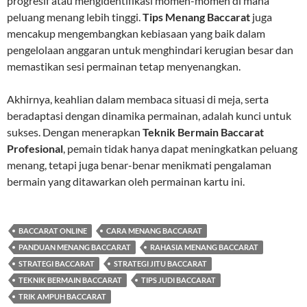
progresif atau mengidentifikasi momen-momen di mana
peluang menang lebih tinggi.
Tips Menang Baccarat
juga
mencakup mengembangkan kebiasaan yang baik dalam
pengelolaan anggaran untuk menghindari kerugian besar dan
memastikan sesi permainan tetap menyenangkan.
Akhirnya, keahlian dalam membaca situasi di meja, serta
beradaptasi dengan dinamika permainan, adalah kunci untuk
sukses. Dengan menerapkan
Teknik Bermain Baccarat
Profesional
, pemain tidak hanya dapat meningkatkan peluang
menang, tetapi juga benar-benar menikmati pengalaman
bermain yang ditawarkan oleh permainan kartu ini.
BACCARAT ONLINE
CARA MENANG BACCARAT
PANDUAN MENANG BACCARAT
RAHASIA MENANG BACCARAT
STRATEGI BACCARAT
STRATEGI JITU BACCARAT
TEKNIK BERMAIN BACCARAT
TIPS JUDI BACCARAT
TRIK AMPUH BACCARAT