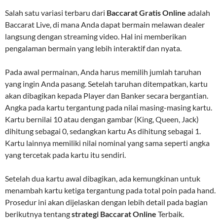
Salah satu variasi terbaru dari
Baccarat Gratis Online
adalah
Baccarat Live, di mana Anda dapat bermain melawan dealer
langsung dengan streaming video. Hal ini memberikan
pengalaman bermain yang lebih interaktif dan nyata.
Pada awal permainan, Anda harus memilih jumlah taruhan
yang ingin Anda pasang. Setelah taruhan ditempatkan, kartu
akan dibagikan kepada Player dan Banker secara bergantian.
Angka pada kartu tergantung pada nilai masing-masing kartu.
Kartu bernilai 10 atau dengan gambar (King, Queen, Jack)
dihitung sebagai 0, sedangkan kartu As dihitung sebagai 1.
Kartu lainnya memiliki nilai nominal yang sama seperti angka
yang tercetak pada kartu itu sendiri.
Setelah dua kartu awal dibagikan, ada kemungkinan untuk
menambah kartu ketiga tergantung pada total poin pada hand.
Prosedur ini akan dijelaskan dengan lebih detail pada bagian
berikutnya tentang
strategi Baccarat Online
Terbaik.