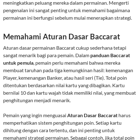
meningkatkan peluang mereka dalam permainan. Mengerti
pengenalan ini sangat penting untuk memahami bagaimana
permainan ini berfungsi sebelum mulai menerapkan strategi.
Memahami Aturan Dasar Baccarat
Aturan dasar permainan Baccarat cukup sederhana tetapi
sangat menarik bagi para pemain. Dalam
panduan Baccarat
untuk pemula
, pemain perlu memahami bahwa mereka
membuat taruhan pada tiga kemungkinan hasil: kemenangan
Player, kemenangan Banker, atau hasil seri (Tie). Total poin
ditentukan berdasarkan nilai kartu yang dibagikan. Kartu
bernilai 10 dan kartu wajah tidak memiliki nilai, yang membuat
penghitungan menjadi menarik.
Pemain yang ingin menguasai
Aturan Dasar Baccarat
harus
memperhatikan sistem penghitungan poin. Setiap kartu
dihitung dengan cara tertentu, dan ini penting untuk
memahami strategi permainan. Sebagai contoh, jika total poin