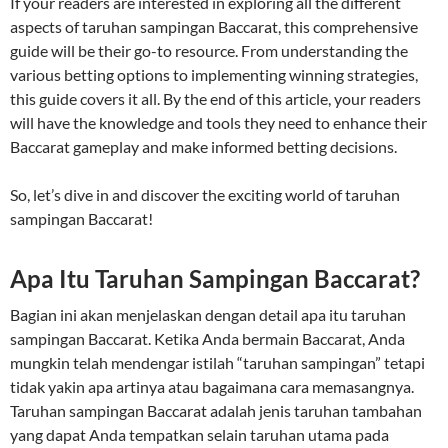
If your readers are interested in exploring all the different
aspects of taruhan sampingan Baccarat, this comprehensive
guide will be their go-to resource. From understanding the
various betting options to implementing winning strategies,
this guide covers it all. By the end of this article, your readers
will have the knowledge and tools they need to enhance their
Baccarat gameplay and make informed betting decisions.
So, let’s dive in and discover the exciting world of taruhan
sampingan Baccarat!
Apa Itu Taruhan Sampingan Baccarat?
Bagian ini akan menjelaskan dengan detail apa itu taruhan
sampingan Baccarat. Ketika Anda bermain Baccarat, Anda
mungkin telah mendengar istilah “taruhan sampingan” tetapi
tidak yakin apa artinya atau bagaimana cara memasangnya.
Taruhan sampingan Baccarat adalah jenis taruhan tambahan
yang dapat Anda tempatkan selain taruhan utama pada