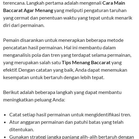
terencana. Langkah pertama adalah mengenali
Cara Main
Baccarat Agar Menang
yang meliputi pengaturan taruhan
yang cermat dan penentuan waktu yang tepat untuk menarik
diri dari permainan.
Pemain disarankan untuk menerapkan beberapa metode
pencatatan hasil permainan. Hal ini membantu dalam
menganalisis pola dan tren yang terdapat selama permainan,
yang merupakan salah satu
Tips Menang Baccarat
yang
efektif. Dengan catatan yang baik, Anda dapat menemukan
kesempatan untuk bertaruh dengan lebih tepat.
Berikut adalah beberapa langkah yang dapat membantu
meningkatkan peluang Anda:
Catat setiap hasil permainan untuk mengidentifikasi tren.
Atur anggaran permainan dan patuhi batas yang telah
ditentukan.
Gunakan strategi jangka panjang alih-alih bertaruh dengan