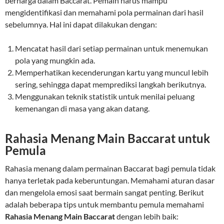
berharga dalam Baccarat. Pemain harus mampu
mengidentifikasi dan memahami pola permainan dari hasil
sebelumnya. Hal ini dapat dilakukan dengan:
Mencatat hasil dari setiap permainan untuk menemukan
pola yang mungkin ada.
Memperhatikan kecenderungan kartu yang muncul lebih
sering, sehingga dapat memprediksi langkah berikutnya.
Menggunakan teknik statistik untuk menilai peluang
kemenangan di masa yang akan datang.
Rahasia Menang Main Baccarat untuk
Pemula
Rahasia menang dalam permainan Baccarat bagi pemula tidak
hanya terletak pada keberuntungan. Memahami aturan dasar
dan mengelola emosi saat bermain sangat penting. Berikut
adalah beberapa tips untuk membantu pemula memahami
Rahasia Menang Main Baccarat
dengan lebih baik: