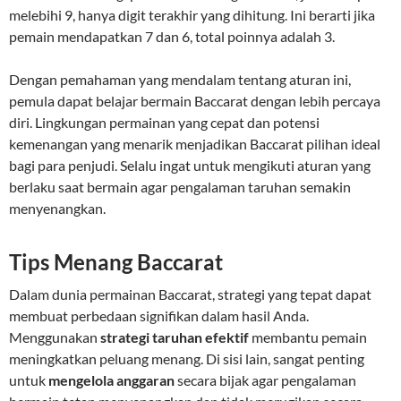
melebihi 9, hanya digit terakhir yang dihitung. Ini berarti jika
pemain mendapatkan 7 dan 6, total poinnya adalah 3.
Dengan pemahaman yang mendalam tentang aturan ini,
pemula dapat belajar bermain Baccarat dengan lebih percaya
diri. Lingkungan permainan yang cepat dan potensi
kemenangan yang menarik menjadikan Baccarat pilihan ideal
bagi para penjudi. Selalu ingat untuk mengikuti aturan yang
berlaku saat bermain agar pengalaman taruhan semakin
menyenangkan.
Tips Menang Baccarat
Dalam dunia permainan Baccarat, strategi yang tepat dapat
membuat perbedaan signifikan dalam hasil Anda.
Menggunakan
strategi taruhan efektif
membantu pemain
meningkatkan peluang menang. Di sisi lain, sangat penting
untuk
mengelola anggaran
secara bijak agar pengalaman