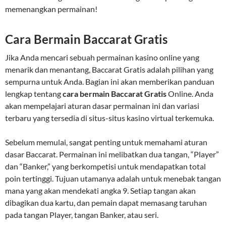
memenangkan permainan!
Cara Bermain Baccarat Gratis
Jika Anda mencari sebuah permainan kasino online yang
menarik dan menantang, Baccarat Gratis adalah pilihan yang
sempurna untuk Anda. Bagian ini akan memberikan panduan
lengkap tentang
cara bermain Baccarat Gratis
Online. Anda
akan mempelajari aturan dasar permainan ini dan variasi
terbaru yang tersedia di situs-situs kasino virtual terkemuka.
Sebelum memulai, sangat penting untuk memahami aturan
dasar Baccarat. Permainan ini melibatkan dua tangan, “Player”
dan “Banker,” yang berkompetisi untuk mendapatkan total
poin tertinggi. Tujuan utamanya adalah untuk menebak tangan
mana yang akan mendekati angka 9. Setiap tangan akan
dibagikan dua kartu, dan pemain dapat memasang taruhan
pada tangan Player, tangan Banker, atau seri.