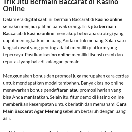
Trik Jitu Bermain Baccarat di Kasino
Online
Dalam era digital saat ini, bermain Baccarat di
kasino online
semakin menjadi pilihan banyak orang.
Trik jitu bermain
Baccarat
di
kasino online
mencakup beberapa strategi yang
dapat meningkatkan peluang Anda untuk menang. Salah satu
langkah awal yang penting adalah memilih platform yang
tepercaya. Pastikan
kasino online
memiliki lisensi resmi dan
reputasi yang baik di kalangan pemain.
Menggunakan bonus dan promosi juga merupakan cara cerdas
untuk mendapatkan modal tambahan. Banyak kasino online
menawarkan bonus pendaftaran atau promosi harian yang
bisa Anda manfaatkan. Selain itu, fitur demo di kasino online
memberikan kesempatan untuk berlatih dan memahami
Cara
Main Baccarat Agar Menang
sebelum bertaruh dengan uang
asli.