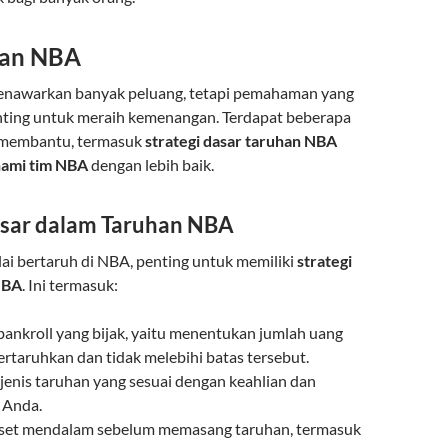
han NBA
nawarkan banyak peluang, tetapi pemahaman yang
nting untuk meraih kemenangan. Terdapat beberapa
t membantu, termasuk
strategi dasar taruhan NBA
ami tim NBA
dengan lebih baik.
asar dalam Taruhan NBA
ai bertaruh di NBA, penting untuk memiliki
strategi
NBA
. Ini termasuk:
bankroll yang bijak, yaitu menentukan jumlah uang
ertaruhkan dan tidak melebihi batas tersebut.
enis taruhan yang sesuai dengan keahlian dan
 Anda.
iset mendalam sebelum memasang taruhan, termasuk