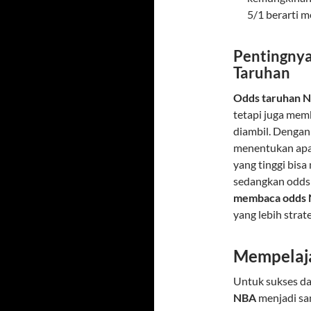
5/1 berarti 
Pentingny
Taruhan
Odds taruhan 
tetapi juga mem
diambil. Denga
menentukan apak
yang tinggi bis
sedangkan odds
membaca odds
yang lebih strat
Mempelaja
Untuk sukses d
NBA
menjadi san