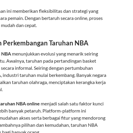
han ini memberikan fleksibilitas dan strategi yang
ara pemain. Dengan bertaruh secara online, proses
h mudah dan cepat.
an Perkembangan Taruhan NBA
n NBA
menunjukkan evolusi yang menarik seiring
tu. Awalnya, taruhan pada pertandingan basket
 secara informal. Seiring dengan pertumbuhan
, industri taruhan mulai berkembang. Banyak negara
lkan taruhan olahraga, menciptakan kerangka kerja
l.
taruhan NBA online
menjadi salah satu faktor kunci
ebih banyak petaruh. Platform-platform ini
udahan akses serta berbagai fitur yang mendorong
rtambahnya pilihan dan kemudahan, taruhan NBA
 bagi banyak orang.