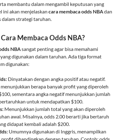
erta membantu dalam mengambil keputusan yang
kel ini akan menjelaskan
cara membaca odds NBA
dan
 dalam strategi taruhan.
 Cara Membaca Odds NBA?
odds NBA
sangat penting agar bisa memahami
 yang digunakan dalam taruhan. Ada tiga format
m digunakan:
ds:
Dinyatakan dengan angka positif atau negatif.
f menunjukkan berapa banyak profit yang diperoleh
 $100, sementara angka negatif menunjukkan jumlah
ipertaruhkan untuk mendapatkan $100.
s:
Menunjukkan jumlah total yang akan diperoleh
han awal. Misalnya, odds 2.00 berarti jika bertaruh
ang didapat kembali adalah $200.
dds:
Umumnya digunakan di Inggris, menampilkan
profit dibandingkan dengan taruhan. Contoh: odds