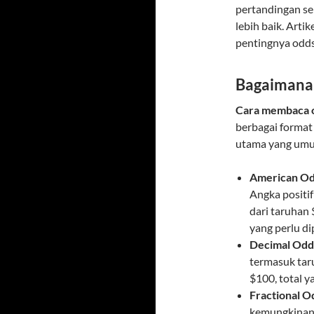
pertandingan s
lebih baik. Arti
pentingnya odds
Bagaimana
Cara membaca 
berbagai format
utama yang umu
American Od
Angka positi
dari taruhan
yang perlu d
Decimal Odd
termasuk taru
$100, total y
Fractional O
kemungkinan 