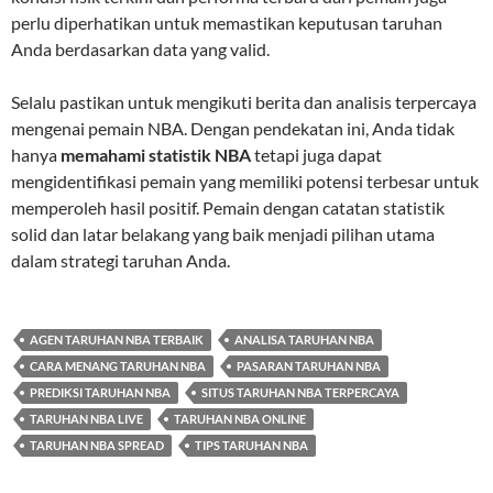
perlu diperhatikan untuk memastikan keputusan taruhan
Anda berdasarkan data yang valid.
Selalu pastikan untuk mengikuti berita dan analisis terpercaya
mengenai pemain NBA. Dengan pendekatan ini, Anda tidak
hanya
memahami statistik NBA
tetapi juga dapat
mengidentifikasi pemain yang memiliki potensi terbesar untuk
memperoleh hasil positif. Pemain dengan catatan statistik
solid dan latar belakang yang baik menjadi pilihan utama
dalam strategi taruhan Anda.
AGEN TARUHAN NBA TERBAIK
ANALISA TARUHAN NBA
CARA MENANG TARUHAN NBA
PASARAN TARUHAN NBA
PREDIKSI TARUHAN NBA
SITUS TARUHAN NBA TERPERCAYA
TARUHAN NBA LIVE
TARUHAN NBA ONLINE
TARUHAN NBA SPREAD
TIPS TARUHAN NBA