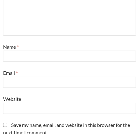
Name
*
Email
*
Website
Save my name, email, and website in this browser for the
next time I comment.