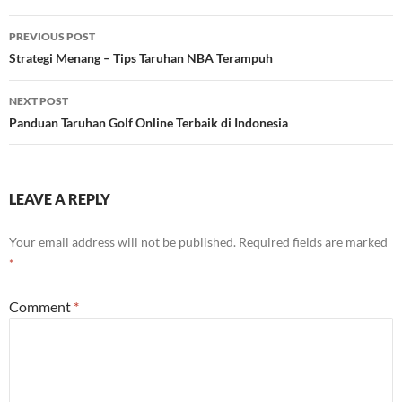
Post
PREVIOUS POST
navigation
Strategi Menang – Tips Taruhan NBA Terampuh
NEXT POST
Panduan Taruhan Golf Online Terbaik di Indonesia
LEAVE A REPLY
Your email address will not be published.
Required fields are marked
*
Comment
*