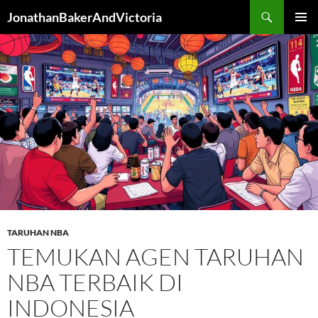
Search
JonathanBakerAndVictoria
SKIP
PRIMAR
TO
MENU
CONTENT
TARUHAN NBA
TEMUKAN AGEN TARUHAN
NBA TERBAIK DI
INDONESIA