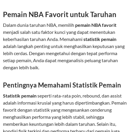
Pemain NBA Favorit untuk Taruhan
Dalam dunia taruhan NBA, memilih
pemain NBA favorit
menjadi salah satu faktor kunci yang dapat menentukan
keberhasilan taruhan Anda. Memahami
statistik pemain
adalah langkah penting untuk menghasilkan keputusan yang
lebih cerdas. Dengan mengetahui dengan tepat performa
setiap pemain, Anda dapat menganalisis peluang taruhan
dengan lebih baik.
Pentingnya Memahami Statistik Pemain
Statistik pemain
seperti rata-rata poin, rebound, dan assist
adalah informasi krusial yang harus dipertimbangkan. Pemain
favorit dengan statistik yang mengesankan cenderung
menghasilkan performa yang lebih stabil, sehingga
memberikan keuntungan lebih dalam taruhan. Selain itu,
kondisi fisik terkini dan performa terbaru dari pemain juga