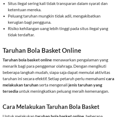
Situs ilegal sering kali tidak transparan dalam syarat dan
ketentuan mereka.
Peluang taruhan mungkin tidak adil, mengakibatkan
kerugian bagi pengguna.
Risiko kehilangan uang lebih tinggi pada situs ilegal yang
tidak terdaftar.
Taruhan Bola Basket Online
Taruhan bola basket online
menawarkan pengalaman yang
menarik bagi para penggemar olahraga. Dengan mengikuti
beberapa langkah mudah, siapa saja dapat memulai aktivitas
taruhan ini secara efektif. Setiap petaruh perlu memahami
cara
melakukan taruhan
serta mengenali
jenis taruhan yang
tersedia
untuk meningkatkan peluang meraih kemenangan.
Cara Melakukan Taruhan Bola Basket
Untuk melakukan
taruhan bola basket online
, beberapa