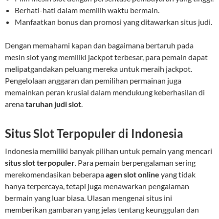
Berhati-hati dalam memilih waktu bermain.
Manfaatkan bonus dan promosi yang ditawarkan situs judi.
Dengan memahami kapan dan bagaimana bertaruh pada
mesin slot yang memiliki jackpot terbesar, para pemain dapat
melipatgandakan peluang mereka untuk meraih jackpot.
Pengelolaan anggaran dan pemilihan permainan juga
memainkan peran krusial dalam mendukung keberhasilan di
arena
taruhan judi slot
.
Situs Slot Terpopuler di Indonesia
Indonesia memiliki banyak pilihan untuk pemain yang mencari
situs slot terpopuler
. Para pemain berpengalaman sering
merekomendasikan beberapa
agen slot online
yang tidak
hanya terpercaya, tetapi juga menawarkan pengalaman
bermain yang luar biasa. Ulasan mengenai situs ini
memberikan gambaran yang jelas tentang keunggulan dan