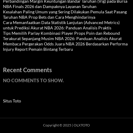
Perbandingan Margin Keuntungan Bandar Taruhan (Vig) pada Bursa
NBA Finals 2026 dan Dampaknya Layanan Taruhan
Kesalahan Paling Umum yang Sering Dilakukan Pemula Saat Pasang
Taruhan NBA Prop Bets dan Cara Menghindarinya
Cara Memanfaatkan Data Statistik Lanjutan (Advanced Metrics)
untuk Prediksi Akurat NBA 2026: Panduan Analisis Praktis
Tips Memilih Parlay Kombinasi Player Props Poin dan Rebound
Terakurat Sepanjang Musim NBA 2026: Panduan Analisis Akurat
Membaca Pergerakan Odds Juara NBA 2026 Berdasarkan Performa
Injury Report Pemain Bintang Terbaru
Recent Comments
NO COMMENTS TO SHOW.
Situs Toto
Copyright © 2025 |
OLXTOTO