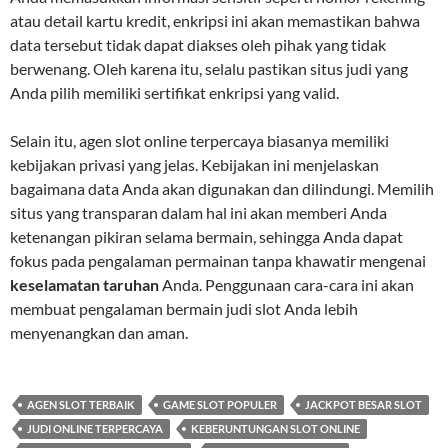
atau detail kartu kredit, enkripsi ini akan memastikan bahwa
data tersebut tidak dapat diakses oleh pihak yang tidak
berwenang. Oleh karena itu, selalu pastikan situs judi yang
Anda pilih memiliki sertifikat enkripsi yang valid.
Selain itu, agen slot online terpercaya biasanya memiliki
kebijakan privasi yang jelas. Kebijakan ini menjelaskan
bagaimana data Anda akan digunakan dan dilindungi. Memilih
situs yang transparan dalam hal ini akan memberi Anda
ketenangan pikiran selama bermain, sehingga Anda dapat
fokus pada pengalaman permainan tanpa khawatir mengenai
keselamatan taruhan
Anda. Penggunaan cara-cara ini akan
membuat pengalaman bermain judi slot Anda lebih
menyenangkan dan aman.
AGEN SLOT TERBAIK
GAME SLOT POPULER
JACKPOT BESAR SLOT
JUDI ONLINE TERPERCAYA
KEBERUNTUNGAN SLOT ONLINE