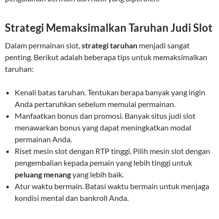
Strategi Memaksimalkan Taruhan Judi Slot
Dalam permainan slot,
strategi taruhan
menjadi sangat
penting. Berikut adalah beberapa tips untuk memaksimalkan
taruhan:
Kenali batas taruhan. Tentukan berapa banyak yang ingin
Anda pertaruhkan sebelum memulai permainan.
Manfaatkan bonus dan promosi. Banyak situs judi slot
menawarkan bonus yang dapat meningkatkan modal
permainan Anda.
Riset mesin slot dengan RTP tinggi. Pilih mesin slot dengan
pengembalian kepada pemain yang lebih tinggi untuk
peluang menang
yang lebih baik.
Atur waktu bermain. Batasi waktu bermain untuk menjaga
kondisi mental dan bankroll Anda.