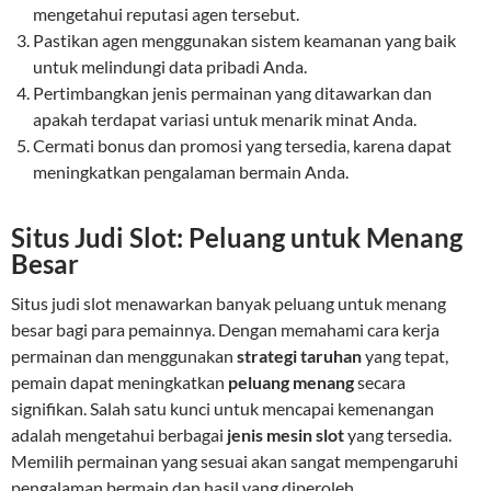
mengetahui reputasi agen tersebut.
Pastikan agen menggunakan sistem keamanan yang baik
untuk melindungi data pribadi Anda.
Pertimbangkan jenis permainan yang ditawarkan dan
apakah terdapat variasi untuk menarik minat Anda.
Cermati bonus dan promosi yang tersedia, karena dapat
meningkatkan pengalaman bermain Anda.
Situs Judi Slot: Peluang untuk Menang
Besar
Situs judi slot menawarkan banyak peluang untuk menang
besar bagi para pemainnya. Dengan memahami cara kerja
permainan dan menggunakan
strategi taruhan
yang tepat,
pemain dapat meningkatkan
peluang menang
secara
signifikan. Salah satu kunci untuk mencapai kemenangan
adalah mengetahui berbagai
jenis mesin slot
yang tersedia.
Memilih permainan yang sesuai akan sangat mempengaruhi
pengalaman bermain dan hasil yang diperoleh.