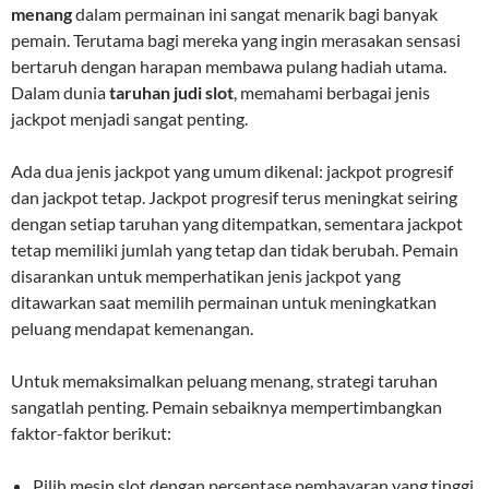
menang
dalam permainan ini sangat menarik bagi banyak
pemain. Terutama bagi mereka yang ingin merasakan sensasi
bertaruh dengan harapan membawa pulang hadiah utama.
Dalam dunia
taruhan judi slot
, memahami berbagai jenis
jackpot menjadi sangat penting.
Ada dua jenis jackpot yang umum dikenal: jackpot progresif
dan jackpot tetap. Jackpot progresif terus meningkat seiring
dengan setiap taruhan yang ditempatkan, sementara jackpot
tetap memiliki jumlah yang tetap dan tidak berubah. Pemain
disarankan untuk memperhatikan jenis jackpot yang
ditawarkan saat memilih permainan untuk meningkatkan
peluang mendapat kemenangan.
Untuk memaksimalkan peluang menang, strategi taruhan
sangatlah penting. Pemain sebaiknya mempertimbangkan
faktor-faktor berikut:
Pilih mesin slot dengan persentase pembayaran yang tinggi.