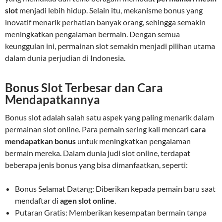
slot
menjadi lebih hidup. Selain itu, mekanisme bonus yang
inovatif menarik perhatian banyak orang, sehingga semakin
meningkatkan pengalaman bermain. Dengan semua
keunggulan ini, permainan slot semakin menjadi pilihan utama
dalam dunia perjudian di Indonesia.
Bonus Slot Terbesar dan Cara
Mendapatkannya
Bonus slot adalah salah satu aspek yang paling menarik dalam
permainan slot online. Para pemain sering kali mencari
cara
mendapatkan bonus
untuk meningkatkan pengalaman
bermain mereka. Dalam dunia judi slot online, terdapat
beberapa jenis bonus yang bisa dimanfaatkan, seperti:
Bonus Selamat Datang: Diberikan kepada pemain baru saat
mendaftar di
agen slot online
.
Putaran Gratis: Memberikan kesempatan bermain tanpa