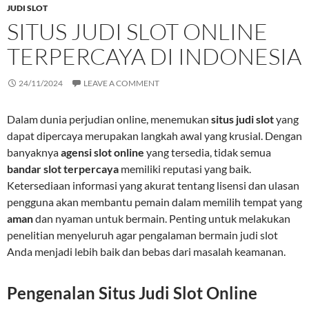
JUDI SLOT
SITUS JUDI SLOT ONLINE
TERPERCAYA DI INDONESIA
24/11/2024
LEAVE A COMMENT
Dalam dunia perjudian online, menemukan
situs judi slot
yang
dapat dipercaya merupakan langkah awal yang krusial. Dengan
banyaknya
agensi slot online
yang tersedia, tidak semua
bandar slot terpercaya
memiliki reputasi yang baik.
Ketersediaan informasi yang akurat tentang lisensi dan ulasan
pengguna akan membantu pemain dalam memilih tempat yang
aman
dan nyaman untuk bermain. Penting untuk melakukan
penelitian menyeluruh agar pengalaman bermain judi slot
Anda menjadi lebih baik dan bebas dari masalah keamanan.
Pengenalan Situs Judi Slot Online