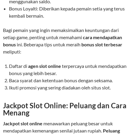
menggunakan saldo.
Bonus Loyalti: Diberikan kepada pemain setia yang terus
kembali bermain.
Bagi pemain yang ingin memaksimalkan keuntungan dari
setiap game, penting untuk memahami
cara mendapatkan
bonus
ini. Beberapa tips untuk meraih
bonus slot terbesar
meliputi:
Daftar di
agen slot online
terpercaya untuk mendapatkan
bonus yang lebih besar.
Baca syarat dan ketentuan bonus dengan seksama.
Ikuti promosi yang sering diadakan oleh situs slot.
Jackpot Slot Online: Peluang dan Cara
Menang
Jackpot slot online
menawarkan peluang besar untuk
mendapatkan kemenangan senilai jutaan rupiah.
Peluang