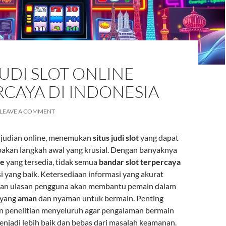
JUDI SLOT ONLINE
CAYA DI INDONESIA
LEAVE A COMMENT
rjudian online, menemukan
situs judi slot
yang dapat
akan langkah awal yang krusial. Dengan banyaknya
ne
yang tersedia, tidak semua
bandar slot terpercaya
i yang baik. Ketersediaan informasi yang akurat
 dan ulasan pengguna akan membantu pemain dalam
 yang
aman
dan nyaman untuk bermain. Penting
n penelitian menyeluruh agar pengalaman bermain
enjadi lebih baik dan bebas dari masalah keamanan.