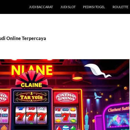
SKIP TO CONTENT
JUDI BACCARAT
JUDI SLOT
PEDIKSI TOGEL
ROULETTE
Judi Online Terpercaya