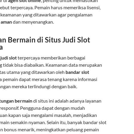
r di
agen slot online
, penting untuk memastikan
ebut terpercaya. Pemain harus memeriksa lisensi,
ur keamanan yang ditawarkan agar pengalaman
a
aman
dan menyenangkan.
 Bermain di Situs Judi Slot
a
 judi slot
terpercaya memberikan berbagai
 tidak bisa diabaikan. Keamanan data merupakan
ritas utama yang ditawarkan oleh
bandar slot
ra pemain dapat merasa tenang karena informasi
angan mereka terlindungi dengan baik.
tungan bermain
di situs ini adalah adanya layanan
 responsif. Pengguna dapat dengan mudah
uan kapan saja mengalami masalah, menjadikan
ain semakin nyaman. Selain itu, banyak bandar slot
n bonus menarik, meningkatkan peluang pemain