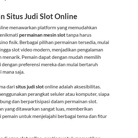
 Situs Judi Slot Online
line menawarkan platform yang memudahkan
enikmati
permainan mesin slot
tanpa harus
no fisik. Berbagai pilihan permainan tersedia, mulai
 hingga slot video modern, menjadikan pengalaman
n menarik. Pemain dapat dengan mudah memilih
ai dengan preferensi mereka dan mulai bertaruh
i mana saja.
ma dari
situs judi slot
online adalah aksesibilitas.
nggunakan perangkat seluler atau komputer, siapa
bung dan berpartisipasi dalam permainan slot.
an yang ditawarkan sangat luas, memberikan
 pemain untuk menjelajahi berbagai tema dan fitur