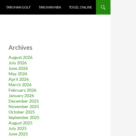
TARUHAN GOLF
TARUHAN NBA
TOGEL ONLINE
Archives
August 2026
July 2026
June 2026
May 2026
April 2026
March 2026
February 2026
January 2026
December 2025
November 2025
October 2025
September 2025
August 2025
July 2025
June 2025