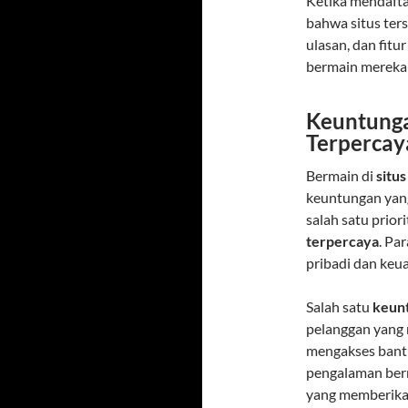
Ketika mendafta
bahwa situs ters
ulasan, dan fit
bermain merek
Keuntungan
Terpercay
Bermain di
situs
keuntungan yang
salah satu prio
terpercaya
. Pa
pribadi dan keu
Salah satu
keun
pelanggan yang
mengakses bant
pengalaman berm
yang memberika