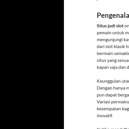
Pengenalan
Situs judi slot
on
pemain untuk m
mengunjungi kasi
dari slot klasik
bermain semaki
situs yang sesu
kapan saja dan d
Keunggulan uta
Dengan hanya me
pun dapat berga
Variasi permain
kesempatan bagi
inovatif.