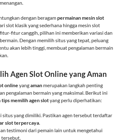
emenangan.
untungkan dengan beragam
permainan mesin slot
ari slot klasik yang sederhana hingga mesin slot
tur-fitur canggih, pilihan ini memberikan variasi dan
bermain. Dengan memilih situs yang tepat, peluang
ntu akan lebih tinggi, membuat pengalaman bermain
kan.
lih Agen Slot Online yang Aman
ot online
yang
aman
merupakan langkah penting
n pengalaman bermain yang maksimal. Berikut ini
a
tips memilih agen slot
yang perlu diperhatikan:
i situs yang dimiliki. Pastikan agen tersebut terdaftar
r slot terpercaya
.
dan testimoni dari pemain lain untuk mengetahui
 tersebut.