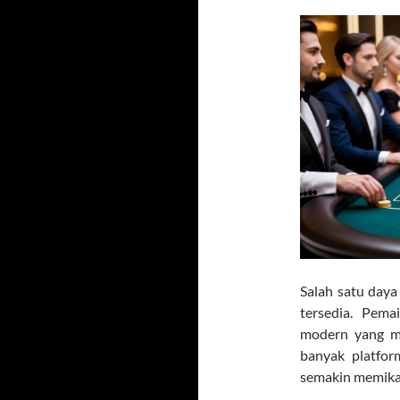
Salah satu daya 
tersedia. Pema
modern yang me
banyak platfo
semakin memika