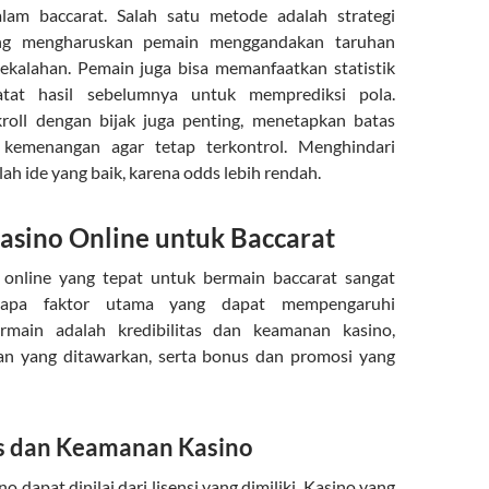
am baccarat. Salah satu metode adalah strategi
ang mengharuskan pemain menggandakan taruhan
kekalahan. Pemain juga bisa memanfaatkan statistik
atat hasil sebelumnya untuk memprediksi pola.
roll dengan bijak juga penting, menetapkan batas
 kemenangan agar tetap terkontrol. Menghindari
lah ide yang baik, karena odds lebih rendah.
asino Online untuk Baccarat
 online yang tepat untuk bermain baccarat sangat
erapa faktor utama yang dapat mempengaruhi
rmain adalah kredibilitas dan keamanan kasino,
nan yang ditawarkan, serta bonus dan promosi yang
as dan Keamanan Kasino
no dapat dinilai dari lisensi yang dimiliki. Kasino yang