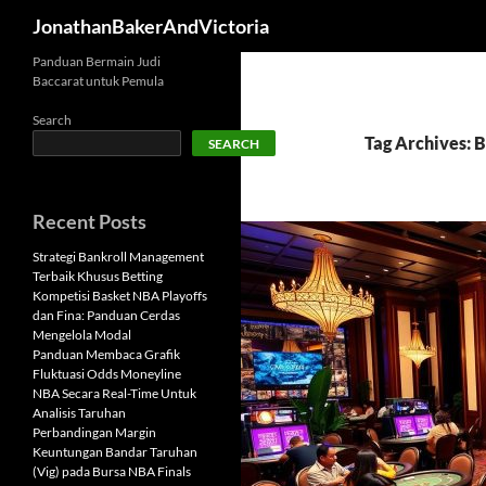
Search
JonathanBakerAndVictoria
Panduan Bermain Judi
Baccarat untuk Pemula
Search
Tag Archives: B
SEARCH
Recent Posts
Strategi Bankroll Management
Terbaik Khusus Betting
Kompetisi Basket NBA Playoffs
dan Fina: Panduan Cerdas
Mengelola Modal
Panduan Membaca Grafik
Fluktuasi Odds Moneyline
NBA Secara Real-Time Untuk
Analisis Taruhan
Perbandingan Margin
Keuntungan Bandar Taruhan
(Vig) pada Bursa NBA Finals