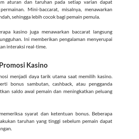
am aturan dan taruhan pada setiap varian dapat
permainan. Mini-baccarat, misalnya, menawarkan
ndah, sehingga lebih cocok bagi pemain pemula.
berapa kasino juga menawarkan baccarat langsung
sungguhan. Ini memberikan pengalaman menyerupai
an interaksi real-time.
Promosi Kasino
osi menjadi daya tarik utama saat memilih kasino.
erti bonus sambutan, cashback, atau pengganda
tkan saldo awal pemain dan meningkatkan peluang
memeriksa syarat dan ketentuan bonus. Beberapa
akukan taruhan yang tinggi sebelum pemain dapat
ngan.