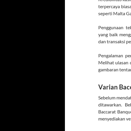
terpercaya biasa
seperti Malta 
Penggunaan tek
yang baik mengg
dan transaksi p
Pengalaman peng
Melihat ulasan 
gambaran tenta
Varian Bac
Sebelum mendaft
ditawarkan. Be
Baccarat Banqu
menyediakan ver