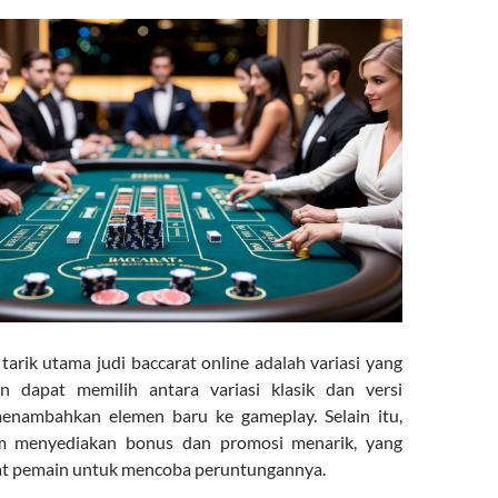
tarik utama judi baccarat online adalah variasi yang
in dapat memilih antara variasi klasik dan versi
nambahkan elemen baru ke gameplay. Selain itu,
rm menyediakan bonus dan promosi menarik, yang
t pemain untuk mencoba peruntungannya.