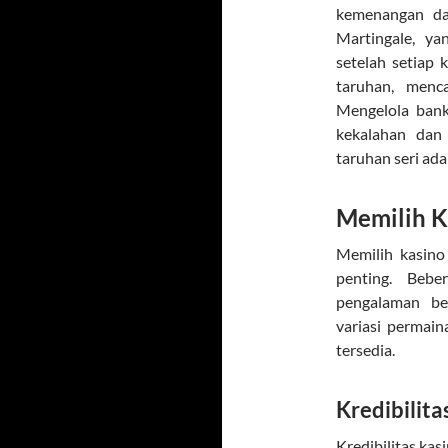
kemenangan dal
Martingale, y
setelah setiap 
taruhan, menc
Mengelola bank
kekalahan dan
taruhan seri ada
Memilih K
Memilih kasino
penting. Beb
pengalaman be
variasi permai
tersedia.
Kredibilit
Kredibilitas kasi