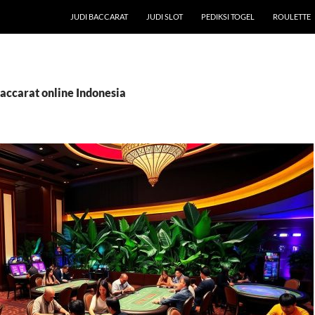
SKIP TO CONTENT
JUDI BACCARAT
JUDI SLOT
PEDIKSI TOGEL
ROULETTE
accarat online Indonesia