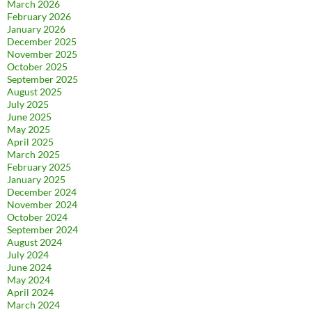
March 2026
February 2026
January 2026
December 2025
November 2025
October 2025
September 2025
August 2025
July 2025
June 2025
May 2025
April 2025
March 2025
February 2025
January 2025
December 2024
November 2024
October 2024
September 2024
August 2024
July 2024
June 2024
May 2024
April 2024
March 2024