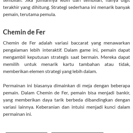
terakhir yang dihitung. Strategi sederhana ini menarik banyak
pemain, terutama pemula.
Chemin de Fer
Chemin de Fer adalah variasi baccarat yang menawarkan
pengalaman lebih interaktif. Dalam game ini, pemain dapat
mengambil keputusan strategis saat bermain. Mereka dapat
memilih untuk menarik kartu tambahan atau tidak,
memberikan elemen strategi yang lebih dalam.
Permainan ini biasanya dimainkan di meja dengan beberapa
pemain. Dalam Chemin de Fer, pemain bisa menjadi bankir,
yang memberikan daya tarik berbeda dibandingkan dengan
variasi lainnya. Keberanian dan intuisi menjadi kunci dalam
permainan ini.