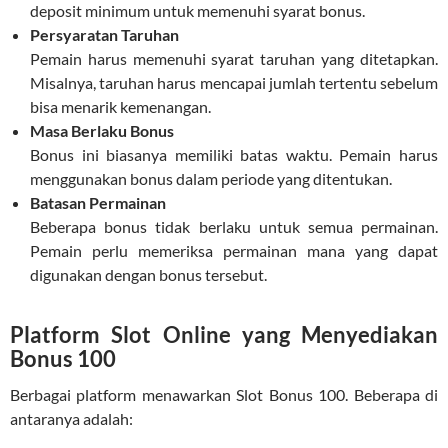
deposit minimum untuk memenuhi syarat bonus.
Persyaratan Taruhan
Pemain harus memenuhi syarat taruhan yang ditetapkan.
Misalnya, taruhan harus mencapai jumlah tertentu sebelum
bisa menarik kemenangan.
Masa Berlaku Bonus
Bonus ini biasanya memiliki batas waktu. Pemain harus
menggunakan bonus dalam periode yang ditentukan.
Batasan Permainan
Beberapa bonus tidak berlaku untuk semua permainan.
Pemain perlu memeriksa permainan mana yang dapat
digunakan dengan bonus tersebut.
Platform Slot Online yang Menyediakan
Bonus 100
Berbagai platform menawarkan Slot Bonus 100. Beberapa di
antaranya adalah: