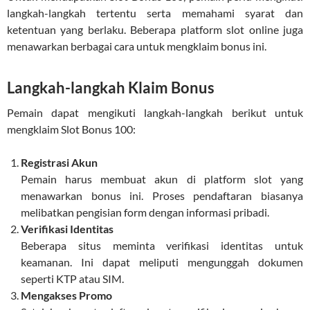
langkah-langkah tertentu serta memahami syarat dan
ketentuan yang berlaku. Beberapa platform slot online juga
menawarkan berbagai cara untuk mengklaim bonus ini.
Langkah-langkah Klaim Bonus
Pemain dapat mengikuti langkah-langkah berikut untuk
mengklaim Slot Bonus 100:
Registrasi Akun
Pemain harus membuat akun di platform slot yang
menawarkan bonus ini. Proses pendaftaran biasanya
melibatkan pengisian form dengan informasi pribadi.
Verifikasi Identitas
Beberapa situs meminta verifikasi identitas untuk
keamanan. Ini dapat meliputi mengunggah dokumen
seperti KTP atau SIM.
Mengakses Promo