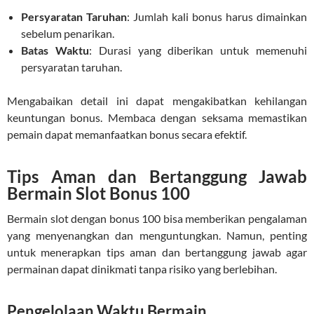
Persyaratan Taruhan
: Jumlah kali bonus harus dimainkan
sebelum penarikan.
Batas Waktu
: Durasi yang diberikan untuk memenuhi
persyaratan taruhan.
Mengabaikan detail ini dapat mengakibatkan kehilangan
keuntungan bonus. Membaca dengan seksama memastikan
pemain dapat memanfaatkan bonus secara efektif.
Tips Aman dan Bertanggung Jawab
Bermain Slot Bonus 100
Bermain slot dengan bonus 100 bisa memberikan pengalaman
yang menyenangkan dan menguntungkan. Namun, penting
untuk menerapkan tips aman dan bertanggung jawab agar
permainan dapat dinikmati tanpa risiko yang berlebihan.
Pengelolaan Waktu Bermain