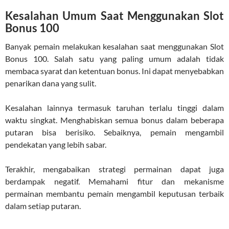
Kesalahan Umum Saat Menggunakan Slot
Bonus 100
Banyak pemain melakukan kesalahan saat menggunakan Slot
Bonus 100. Salah satu yang paling umum adalah tidak
membaca syarat dan ketentuan bonus. Ini dapat menyebabkan
penarikan dana yang sulit.
Kesalahan lainnya termasuk taruhan terlalu tinggi dalam
waktu singkat. Menghabiskan semua bonus dalam beberapa
putaran bisa berisiko. Sebaiknya, pemain mengambil
pendekatan yang lebih sabar.
Terakhir, mengabaikan strategi permainan dapat juga
berdampak negatif. Memahami fitur dan mekanisme
permainan membantu pemain mengambil keputusan terbaik
dalam setiap putaran.