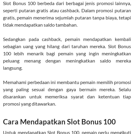
Slot Bonus 100 berbeda dari berbagai jenis promosi lainnya,
seperti putaran gratis atau cashback. Dalam promosi putaran
gratis, pemain menerima sejumlah putaran tanpa biaya, tetapi
tidak mendapatkan saldo tambahan.
Sedangkan pada cashback, pemain mendapatkan kembali
sebagian uang yang hilang dari taruhan mereka. Slot Bonus
100 lebih menarik bagi pemain yang ingin meningkatkan
peluang menang dengan meningkatkan saldo mereka
langsung.
Memahami perbedaan ini membantu pemain memilih promosi
yang paling sesuai dengan gaya bermain mereka. Selalu
disarankan untuk memeriksa syarat dan ketentuan tiap
promosi yang ditawarkan.
Cara Mendapatkan Slot Bonus 100
Untuk mendapatkan Slot Bonus 100, pemain perlu mengikuti