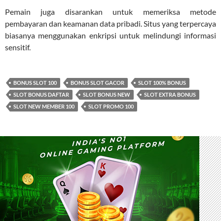
Pemain juga disarankan untuk memeriksa metode
pembayaran dan keamanan data pribadi. Situs yang terpercaya
biasanya menggunakan enkripsi untuk melindungi informasi
sensitif.
BONUS SLOT 100
BONUS SLOT GACOR
SLOT 100% BONUS
SLOT BONUS DAFTAR
SLOT BONUS NEW
SLOT EXTRA BONUS
SLOT NEW MEMBER 100
SLOT PROMO 100