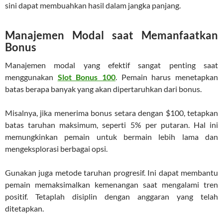
sini dapat membuahkan hasil dalam jangka panjang.
Manajemen Modal saat Memanfaatkan
Bonus
Manajemen modal yang efektif sangat penting saat
menggunakan
Slot Bonus 100
. Pemain harus menetapkan
batas berapa banyak yang akan dipertaruhkan dari bonus.
Misalnya, jika menerima bonus setara dengan $100, tetapkan
batas taruhan maksimum, seperti 5% per putaran. Hal ini
memungkinkan pemain untuk bermain lebih lama dan
mengeksplorasi berbagai opsi.
Gunakan juga metode taruhan progresif. Ini dapat membantu
pemain memaksimalkan kemenangan saat mengalami tren
positif. Tetaplah disiplin dengan anggaran yang telah
ditetapkan.