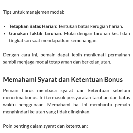
Tips untuk manajemen modal:
Tetapkan Batas Harian
: Tentukan batas kerugian harian.
Gunakan Taktik Taruhan
: Mulai dengan taruhan kecil dan
tingkatkan saat mendapatkan kemenangan.
Dengan cara ini, pemain dapat lebih menikmati permainan
sambil menjaga modal tetap aman dan berkelanjutan.
Memahami Syarat dan Ketentuan Bonus
Pemain harus membaca syarat dan ketentuan sebelum
menerima bonus. Ini termasuk persyaratan taruhan dan batas
waktu penggunaan. Memahami hal ini membantu pemain
menghindari kejutan yang tidak diinginkan.
Poin penting dalam syarat dan ketentuan: