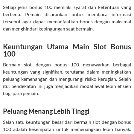
Setiap jenis bonus 100 memiliki syarat dan ketentuan yang
berbeda. Pemain disarankan untuk membaca informasi
tersebut agar dapat memanfaatkan bonus dengan maksimal
dan menghindari kebingungan saat bermain.
Keuntungan Utama Main Slot Bonus
100
Bermain slot dengan bonus 100 menawarkan berbagai
keuntungan yang signifikan, terutama dalam meningkatkan
peluang kemenangan dan mengurangi risiko kerugian. Selain
itu, pendekatan ini juga menjadikan modal awal lebih efisien
bagi para pemain.
Peluang Menang Lebih Tinggi
Salah satu keuntungan besar dari bermain slot dengan bonus
100 adalah kesempatan untuk memenangkan lebih banyak.