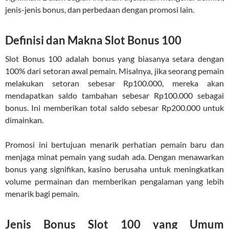
jenis-jenis bonus, dan perbedaan dengan promosi lain.
Definisi dan Makna Slot Bonus 100
Slot Bonus 100 adalah bonus yang biasanya setara dengan
100% dari setoran awal pemain. Misalnya, jika seorang pemain
melakukan setoran sebesar Rp100.000, mereka akan
mendapatkan saldo tambahan sebesar Rp100.000 sebagai
bonus. Ini memberikan total saldo sebesar Rp200.000 untuk
dimainkan.
Promosi ini bertujuan menarik perhatian pemain baru dan
menjaga minat pemain yang sudah ada. Dengan menawarkan
bonus yang signifikan, kasino berusaha untuk meningkatkan
volume permainan dan memberikan pengalaman yang lebih
menarik bagi pemain.
Jenis Bonus Slot 100 yang Umum