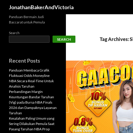
Search
JonathanBakerAndVictoria
Panduan Bermain Judi
Baccarat untuk Pemula
Search
Tag Archives: 
SEARCH
Recent Posts
Panduan Membaca Grafik
Fluktuasi Odds Moneyline
NBA Secara Real-Time Untuk
Analisis Taruhan
Perbandingan Margin
Keuntungan Bandar Taruhan
(Vig) pada Bursa NBA Finals
2026 dan Dampaknya Layanan
Taruhan
Kesalahan Paling Umum yang
Sering Dilakukan Pemula Saat
Pasang Taruhan NBA Prop