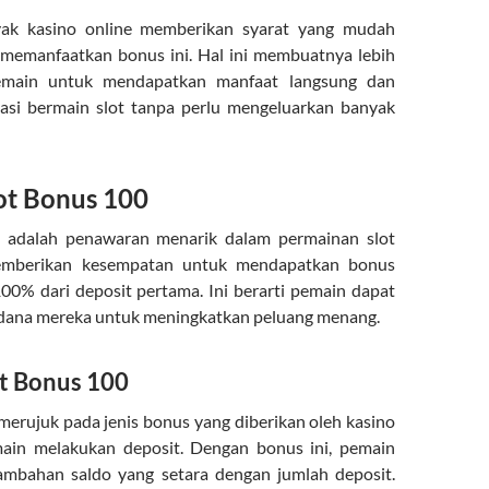
nyak kasino online memberikan syarat yang mudah
 memanfaatkan bonus ini. Hal ini membuatnya lebih
main untuk mendapatkan manfaat langsung dan
asi bermain slot tanpa perlu mengeluarkan banyak
lot Bonus 100
 adalah penawaran menarik dalam permainan slot
emberikan kesempatan untuk mendapatkan bonus
00% dari deposit pertama. Ini berarti pemain dapat
ana mereka untuk meningkatkan peluang menang.
ot Bonus 100
merujuk pada jenis bonus yang diberikan oleh kasino
main melakukan deposit. Dengan bonus ini, pemain
mbahan saldo yang setara dengan jumlah deposit.