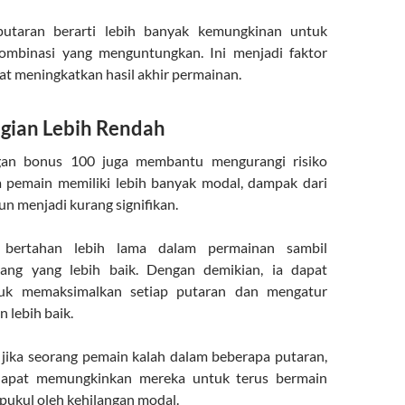
putaran berarti lebih banyak kemungkinan untuk
mbinasi yang menguntungkan. Ini menjadi faktor
pat meningkatkan hasil akhir permainan.
ugian Lebih Rendah
gan bonus 100 juga membantu mengurangi risiko
a pemain memiliki lebih banyak modal, dampak dari
un menjadi kurang signifikan.
 bertahan lebih lama dalam permainan sambil
ang yang lebih baik. Dengan demikian, ia dapat
ntuk memaksimalkan setiap putaran dan mengatur
 lebih baik.
 jika seorang pemain kalah dalam beberapa putaran,
dapat memungkinkan mereka untuk terus bermain
rpukul oleh kehilangan modal.