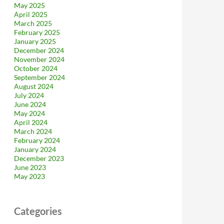
May 2025
April 2025
March 2025
February 2025
January 2025
December 2024
November 2024
October 2024
September 2024
August 2024
July 2024
June 2024
May 2024
April 2024
March 2024
February 2024
January 2024
December 2023
June 2023
May 2023
Categories