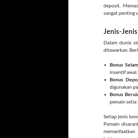
deposit. Memas
sangat penting 
Jenis-Jeni
Dalam dunia sl
ditawarkan. Ber
Bonus Selam
insentif awal.
Bonus Depos
digunakan pa
Bonus Berul
pemain setia 
Setiap jenis bo
Pemain disaran
memanfaatka