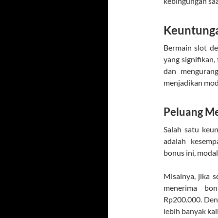
kebingungan saa
Keuntunga
Bermain slot d
yang signifika
dan mengurangi
menjadikan modal
Peluang Me
Salah satu keu
adalah kesemp
bonus ini, modal
Misalnya, jika
menerima bon
Rp200.000. Den
lebih banyak kal