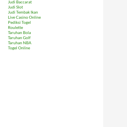
Judi Baccarat
Judi Slot
Judi Tembak Ikan
Live Casino Online
Pediksi Togel
Roulette
Taruhan Bola
Taruhan Golf
Taruhan NBA
Togel Online