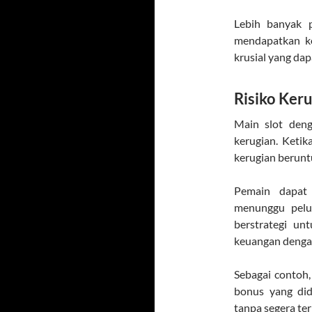
Lebih banyak 
mendapatkan ko
krusial yang da
Risiko Ker
Main slot den
kerugian. Ketik
kerugian berunt
Pemain dapat
menunggu pelu
berstrategi u
keuangan dengan
Sebagai contoh,
bonus yang di
tanpa segera te