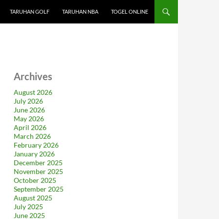
TARUHAN GOLF
TARUHAN NBA
TOGEL ONLINE
Archives
August 2026
July 2026
June 2026
May 2026
April 2026
March 2026
February 2026
January 2026
December 2025
November 2025
October 2025
September 2025
August 2025
July 2025
June 2025