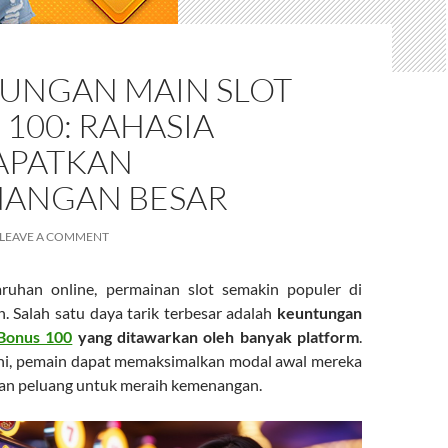
UNGAN MAIN SLOT
100: RAHASIA
PATKAN
ANGAN BESAR
LEAVE A COMMENT
ruhan online, permainan slot semakin populer di
. Salah satu daya tarik terbesar adalah
keuntungan
 Bonus 100
yang ditawarkan oleh banyak platform
.
ni, pemain dapat memaksimalkan modal awal mereka
an peluang untuk meraih kemenangan.