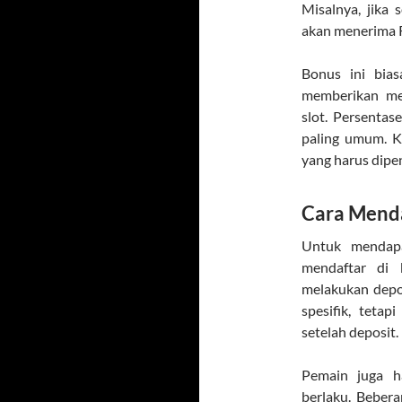
Misalnya, jika
akan menerima 
Bonus ini bia
memberikan me
slot. Persenta
paling umum. K
yang harus dip
Cara Menda
Untuk mendapa
mendaftar di 
melakukan depos
spesifik, teta
setelah deposit.
Pemain juga h
berlaku. Beber