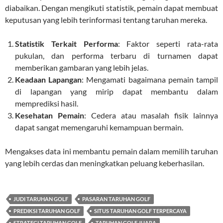
diabaikan. Dengan mengikuti statistik, pemain dapat membuat
keputusan yang lebih terinformasi tentang taruhan mereka.
Statistik Terkait Performa
: Faktor seperti rata-rata
pukulan, dan performa terbaru di turnamen dapat
memberikan gambaran yang lebih jelas.
Keadaan Lapangan
: Mengamati bagaimana pemain tampil
di lapangan yang mirip dapat membantu dalam
memprediksi hasil.
Kesehatan Pemain
: Cedera atau masalah fisik lainnya
dapat sangat memengaruhi kemampuan bermain.
Mengakses data ini membantu pemain dalam memilih taruhan
yang lebih cerdas dan meningkatkan peluang keberhasilan.
JUDI TARUHAN GOLF
PASARAN TARUHAN GOLF
PREDIKSI TARUHAN GOLF
SITUS TARUHAN GOLF TERPERCAYA
STRATEGI TARUHAN GOLF
TARUHAN GOLF JUARA