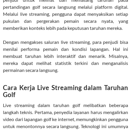
pertandingan golf secara langsung melalui platform digital.
Melalui live streaming, pengguna dapat menyaksikan setiap
pukulan dan pergerakan pemain secara nyata, yang
memberikan konteks lebih pada keputusan taruhan mereka.
Dengan mengakses saluran live streaming, para penjudi bisa
menilai performa pemain dan kondisi lapangan. Hal ini
membuat taruhan lebih interaktif dan menarik. Misalnya,
mereka dapat melihat statistik terkini dan menganalisis
permainan secara langsung.
Cara Kerja Live Streaming dalam Taruhan
Golf
Live streaming dalam taruhan golf melibatkan beberapa
langkah teknis. Pertama, penyedia layanan harus mengalirkan
video dari lapangan golf ke internet, memungkinkan pengguna
untuk menontonnya secara langsung. Teknologi ini umumnya