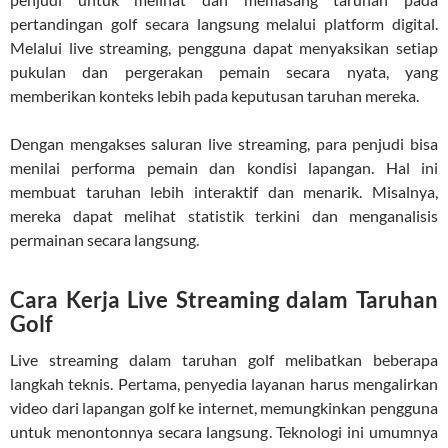
pertandingan golf secara langsung melalui platform digital.
Melalui live streaming, pengguna dapat menyaksikan setiap
pukulan dan pergerakan pemain secara nyata, yang
memberikan konteks lebih pada keputusan taruhan mereka.
Dengan mengakses saluran live streaming, para penjudi bisa
menilai performa pemain dan kondisi lapangan. Hal ini
membuat taruhan lebih interaktif dan menarik. Misalnya,
mereka dapat melihat statistik terkini dan menganalisis
permainan secara langsung.
Cara Kerja Live Streaming dalam Taruhan
Golf
Live streaming dalam taruhan golf melibatkan beberapa
langkah teknis. Pertama, penyedia layanan harus mengalirkan
video dari lapangan golf ke internet, memungkinkan pengguna
untuk menontonnya secara langsung. Teknologi ini umumnya