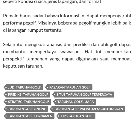
seperti kondisi cuaca, jenis lapangan, dan format.
Pemain harus sadar bahwa informasi ini dapat mempengaruhi
performa pegolf. Misalnya, beberapa pegolf mungkin lebih baik
di lapangan rumput tertentu.
Selain itu, mengikuti analisis dan prediksi dari ahli golf dapat
membantu memperkaya wawasan. Hal ini memberikan
perspektif tambahan yang dapat digunakan saat membuat
keputusan taruhan.
JUDI TARUHAN GOLF
PASARAN TARUHAN GOLF
PREDIKSI TARUHAN GOLF
SITUS TARUHAN GOLF TERPERCAYA
STRATEGI TARUHAN GOLF
TARUHAN GOLF JUARA
TARUHAN GOLF ONLINE
TARUHAN GOLF PALING MENGUNTUNGKAN
TARUHAN GOLF TURNAMEN
TIPS TARUHAN GOLF