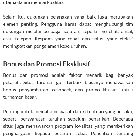
utama dalam menilai kualitas.
Selain itu, dukungan pelanggan yang baik juga merupakan
elemen penting. Pengguna harus dapat menghubungi tim
dukungan melalui berbagai saluran, seperti live chat, email,
atau telepon. Respons yang cepat dan solusi yang efektif
meningkatkan pengalaman keseluruhan.
Bonus dan Promosi Eksklusif
Bonus dan promosi adalah faktor menarik bagi banyak
petaruh. Situs taruhan golf terbaik biasanya menawarkan
bonus penyambutan, cashback, dan promo khusus untuk
turnamen besar.
Penting untuk memahami syarat dan ketentuan yang berlaku,
seperti persyaratan taruhan sebelum penarikan. Beberapa
situs juga menawarkan program loyalitas yang memberikan
penghargaan kepada petaruh setia. Penelitian tentang