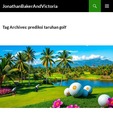
Search
JonathanBakerAndVictoria
SKIP
PRIMAR
TO
MENU
CONTENT
Tag Archives: prediksi taruhan golf