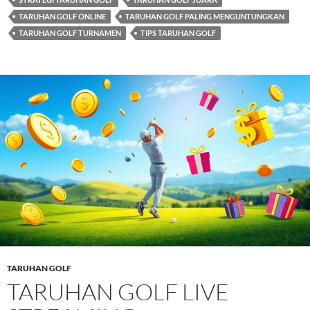
TARUHAN GOLF ONLINE
TARUHAN GOLF PALING MENGUNTUNGKAN
TARUHAN GOLF TURNAMEN
TIPS TARUHAN GOLF
TARUHAN GOLF
TARUHAN GOLF LIVE