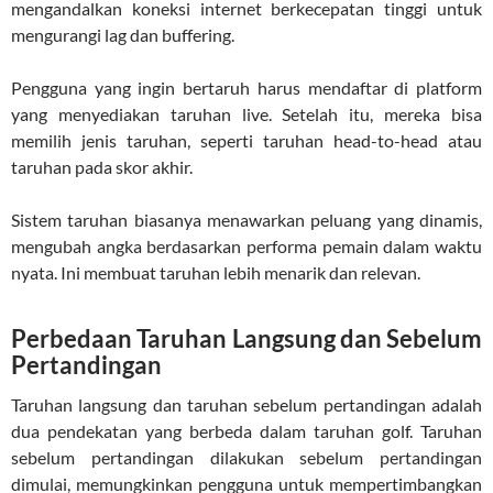
mengandalkan koneksi internet berkecepatan tinggi untuk
mengurangi lag dan buffering.
Pengguna yang ingin bertaruh harus mendaftar di platform
yang menyediakan taruhan live. Setelah itu, mereka bisa
memilih jenis taruhan, seperti taruhan head-to-head atau
taruhan pada skor akhir.
Sistem taruhan biasanya menawarkan peluang yang dinamis,
mengubah angka berdasarkan performa pemain dalam waktu
nyata. Ini membuat taruhan lebih menarik dan relevan.
Perbedaan Taruhan Langsung dan Sebelum
Pertandingan
Taruhan langsung dan taruhan sebelum pertandingan adalah
dua pendekatan yang berbeda dalam taruhan golf. Taruhan
sebelum pertandingan dilakukan sebelum pertandingan
dimulai, memungkinkan pengguna untuk mempertimbangkan