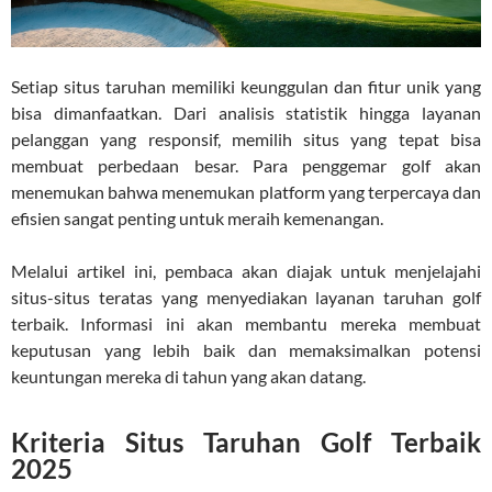
Setiap situs taruhan memiliki keunggulan dan fitur unik yang
bisa dimanfaatkan. Dari analisis statistik hingga layanan
pelanggan yang responsif, memilih situs yang tepat bisa
membuat perbedaan besar. Para penggemar golf akan
menemukan bahwa menemukan platform yang terpercaya dan
efisien sangat penting untuk meraih kemenangan.
Melalui artikel ini, pembaca akan diajak untuk menjelajahi
situs-situs teratas yang menyediakan layanan taruhan golf
terbaik. Informasi ini akan membantu mereka membuat
keputusan yang lebih baik dan memaksimalkan potensi
keuntungan mereka di tahun yang akan datang.
Kriteria Situs Taruhan Golf Terbaik
2025