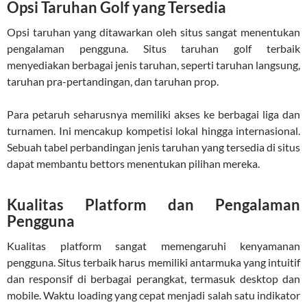
Opsi Taruhan Golf yang Tersedia
Opsi taruhan yang ditawarkan oleh situs sangat menentukan
pengalaman pengguna. Situs taruhan golf terbaik
menyediakan berbagai jenis taruhan, seperti taruhan langsung,
taruhan pra-pertandingan, dan taruhan prop.
Para petaruh seharusnya memiliki akses ke berbagai liga dan
turnamen. Ini mencakup kompetisi lokal hingga internasional.
Sebuah tabel perbandingan jenis taruhan yang tersedia di situs
dapat membantu bettors menentukan pilihan mereka.
Kualitas Platform dan Pengalaman
Pengguna
Kualitas platform sangat memengaruhi kenyamanan
pengguna. Situs terbaik harus memiliki antarmuka yang intuitif
dan responsif di berbagai perangkat, termasuk desktop dan
mobile. Waktu loading yang cepat menjadi salah satu indikator