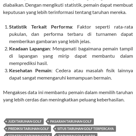
diabaikan. Dengan mengikuti statistik, pemain dapat membuat
keputusan yang lebih terinformasi tentang taruhan mereka.
Statistik Terkait Performa
: Faktor seperti rata-rata
pukulan, dan performa terbaru di turnamen dapat
memberikan gambaran yang lebih jelas.
Keadaan Lapangan
: Mengamati bagaimana pemain tampil
di lapangan yang mirip dapat membantu dalam
memprediksi hasil.
Kesehatan Pemain
: Cedera atau masalah fisik lainnya
dapat sangat memengaruhi kemampuan bermain.
Mengakses data ini membantu pemain dalam memilih taruhan
yang lebih cerdas dan meningkatkan peluang keberhasilan.
JUDI TARUHAN GOLF
PASARAN TARUHAN GOLF
PREDIKSI TARUHAN GOLF
SITUS TARUHAN GOLF TERPERCAYA
STRATEGI TARUHAN GOLF
TARUHAN GOLF JUARA