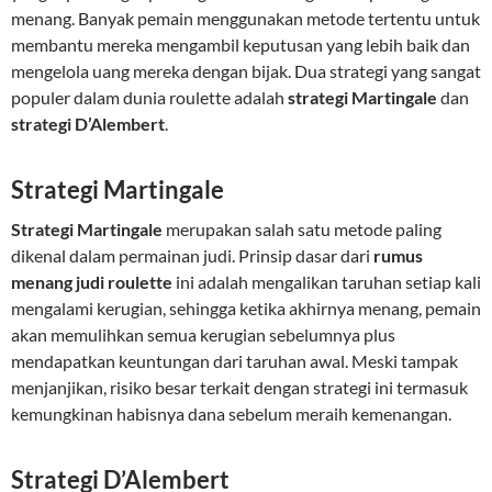
menang. Banyak pemain menggunakan metode tertentu untuk
membantu mereka mengambil keputusan yang lebih baik dan
mengelola uang mereka dengan bijak. Dua strategi yang sangat
populer dalam dunia roulette adalah
strategi Martingale
dan
strategi D’Alembert
.
Strategi Martingale
Strategi Martingale
merupakan salah satu metode paling
dikenal dalam permainan judi. Prinsip dasar dari
rumus
menang judi roulette
ini adalah mengalikan taruhan setiap kali
mengalami kerugian, sehingga ketika akhirnya menang, pemain
akan memulihkan semua kerugian sebelumnya plus
mendapatkan keuntungan dari taruhan awal. Meski tampak
menjanjikan, risiko besar terkait dengan strategi ini termasuk
kemungkinan habisnya dana sebelum meraih kemenangan.
Strategi D’Alembert