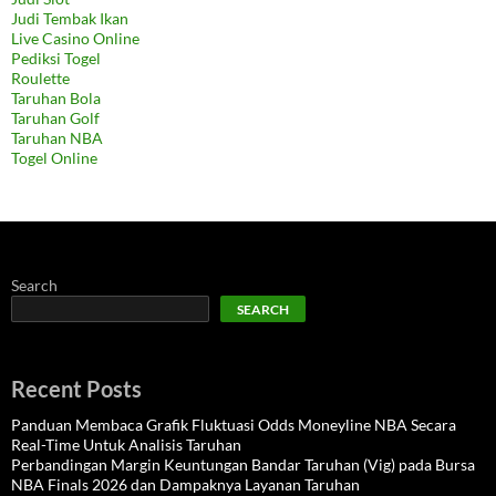
Judi Tembak Ikan
Live Casino Online
Pediksi Togel
Roulette
Taruhan Bola
Taruhan Golf
Taruhan NBA
Togel Online
Search
SEARCH
Recent Posts
Panduan Membaca Grafik Fluktuasi Odds Moneyline NBA Secara
Real-Time Untuk Analisis Taruhan
Perbandingan Margin Keuntungan Bandar Taruhan (Vig) pada Bursa
NBA Finals 2026 dan Dampaknya Layanan Taruhan