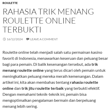
ROULETTE
RAHASIA TRIK MENANG
ROULETTE ONLINE
TERBUKTI
16/12/2024
LEAVE A COMMENT
Roulette online telah menjadi salah satu permainan kasino
favorit di Indonesia, menawarkan keseruan dan peluang besar
bagi para pemain. Di balik kesenangan tersebut, ada
trik
menang roulette online
yang terus dicari oleh pemain untuk
meningkatkan peluang mereka meraih kemenangan. Dalam
artikel ini, kita akan membahas tentang
rahasia roulette
online
dan
trik jitu roulette terbaik
yang terbukti efektif.
Dengan memahami teknik-teknik ini, pemain bisa
mengoptimalkan pengalaman bermain dan berpeluang
menang lebih sering.